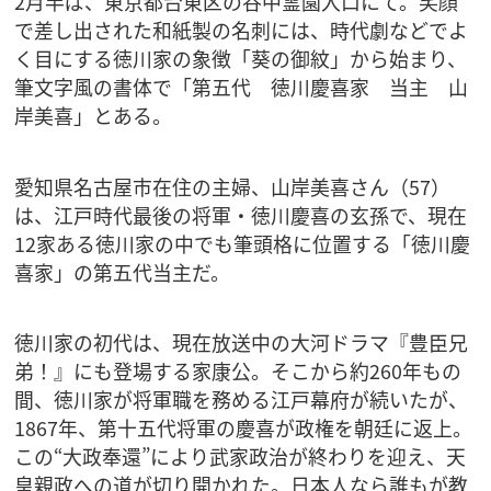
2月半ば、東京都台東区の谷中霊園入口にて。笑顔
で差し出された和紙製の名刺には、時代劇などでよ
く目にする徳川家の象徴「葵の御紋」から始まり、
筆文字風の書体で「第五代 徳川慶喜家 当主 山
岸美喜」とある。
愛知県名古屋市在住の主婦、山岸美喜さん（57）
は、江戸時代最後の将軍・徳川慶喜の玄孫で、現在
12家ある徳川家の中でも筆頭格に位置する「徳川慶
喜家」の第五代当主だ。
徳川家の初代は、現在放送中の大河ドラマ『豊臣兄
弟！』にも登場する家康公。そこから約260年もの
間、徳川家が将軍職を務める江戸幕府が続いたが、
1867年、第十五代将軍の慶喜が政権を朝廷に返上。
この“大政奉還”により武家政治が終わりを迎え、天
皇親政への道が切り開かれた。日本人なら誰もが教