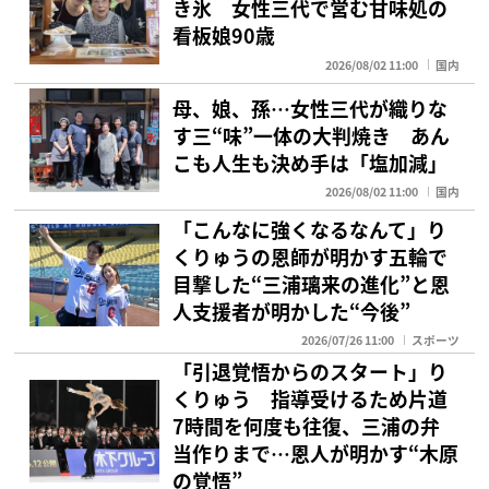
き氷 女性三代で営む甘味処の
看板娘90歳
2026/08/02 11:00
国内
母、娘、孫…女性三代が織りな
す三“味”一体の大判焼き あん
こも人生も決め手は「塩加減」
2026/08/02 11:00
国内
「こんなに強くなるなんて」り
くりゅうの恩師が明かす五輪で
目撃した“三浦璃来の進化”と恩
人支援者が明かした“今後”
2026/07/26 11:00
スポーツ
「引退覚悟からのスタート」り
くりゅう 指導受けるため片道
7時間を何度も往復、三浦の弁
当作りまで…恩人が明かす“木原
の覚悟”