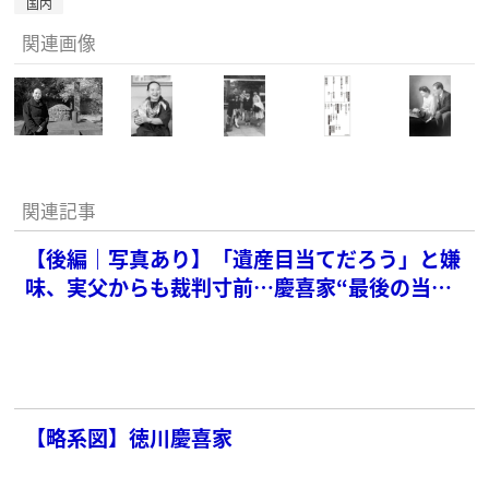
国内
関連画像
関連記事
【後編｜写真あり】「遺産目当てだろう」と嫌
味、実父からも裁判寸前…慶喜家“最後の当
主”の57歳主婦軋轢にも負けず“家じまい”に奔
走する理由
【略系図】徳川慶喜家