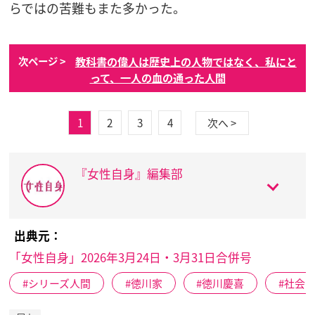
らではの苦難もまた多かった。
教科書の偉人は歴史上の人物ではなく、私にと
次ページ >
って、一人の血の通った人間
1
2
3
4
次へ >
『女性自身』編集部
出典元：
「女性自身」2026年3月24日・3月31日合併号
シリーズ人間
徳川家
徳川慶喜
社会