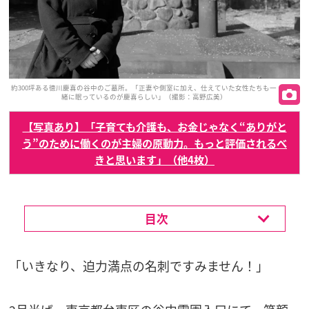
約300坪ある徳川慶喜の谷中のご墓所。「正妻や側室に加え、仕えていた女性たちも一
緒に眠っているのが慶喜らしい」（撮影：高野広美）
【写真あり】「子育ても介護も、お金じゃなく“ありがと
う”のために働くのが主婦の原動力。もっと評価されるべ
きと思います」（他4枚）
目次
「いきなり、迫力満点の名刺ですみません！」