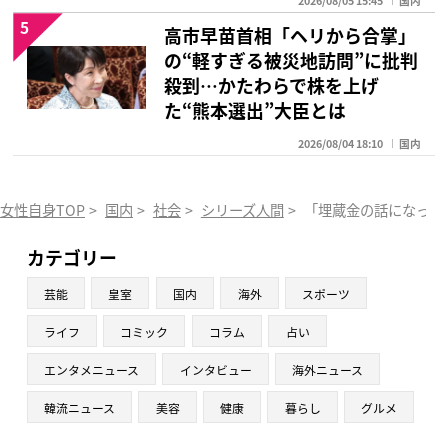
2026/08/05 15:45
国内
5
高市早苗首相「ヘリから合掌」
の“軽すぎる被災地訪問”に批判
殺到…かたわらで株を上げ
た“熊本選出”大臣とは
2026/08/04 18:10
国内
女性自身TOP
>
国内
>
社会
>
シリーズ人間
>
「埋蔵金の話になって
カテゴリー
芸能
皇室
国内
海外
スポーツ
ライフ
コミック
コラム
占い
エンタメニュース
インタビュー
海外ニュース
韓流ニュース
美容
健康
暮らし
グルメ