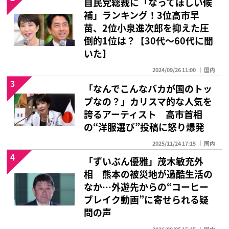
自民党総裁に「なってほしい候
補」ランキング！3位高市早
苗、2位小泉進次郎を抑えた圧
倒的1位は？【30代〜60代に聞
いた】
2024/09/26 11:00
国内
3
「なんでこんなバカが国のトッ
プなの？」カリスマ的な人気を
誇るアーティスト 高市首相
の“洋服選び”投稿に怒り爆発
2025/11/24 17:15
国内
4
「ずいぶん優雅」茂木敏充外
相 熊本の被災地が過酷生活の
なか…外遊先からの“コーヒー
ブレイク動画”に寄せられる疑
問の声