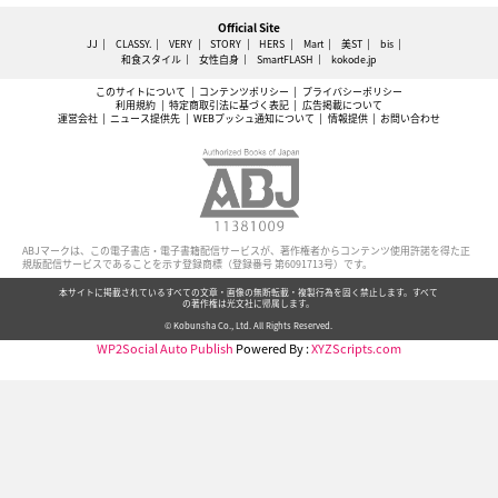
Official Site
JJ
CLASSY.
VERY
STORY
HERS
Mart
美ST
bis
和食スタイル
女性自身
SmartFLASH
kokode.jp
このサイトについて
コンテンツポリシー
プライバシーポリシー
利用規約
特定商取引法に基づく表記
広告掲載について
運営会社
ニュース提供先
WEBプッシュ通知について
情報提供
お問い合わせ
ABJマークは、この電子書店・電子書籍配信サービスが、著作権者からコンテンツ使用許諾を得た正
規版配信サービスであることを示す登録商標（登録番号 第6091713号）です。
本サイトに掲載されているすべての文章・画像の無断転載・複製行為を固く禁止します。すべて
の著作権は光文社に帰属します。
© Kobunsha Co., Ltd. All Rights Reserved.
WP2Social Auto Publish
Powered By :
XYZScripts.com