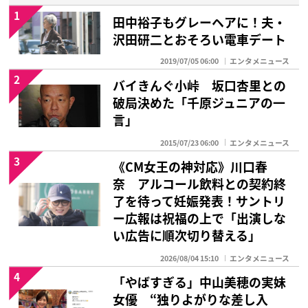
1
田中裕子もグレーヘアに！夫・
沢田研二とおそろい電車デート
2019/07/05 06:00
エンタメニュース
2
バイきんぐ小峠 坂口杏里との
破局決めた「千原ジュニアの一
言」
2015/07/23 06:00
エンタメニュース
3
《CM女王の神対応》川口春
奈 アルコール飲料との契約終
了を待って妊娠発表！サントリ
ー広報は祝福の上で「出演しな
い広告に順次切り替える」
2026/08/04 15:10
エンタメニュース
4
「やばすぎる」中山美穂の実妹
女優 “独りよがりな差し入