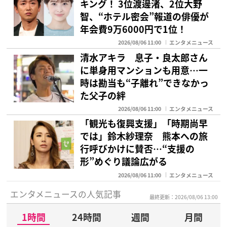
キング！ 3位渡邊渚、2位大野
智、“ホテル密会”報道の俳優が
年会費9万6000円で1位！
2026/08/06 11:00
エンタメニュース
清水アキラ 息子・良太郎さん
に単身用マンションも用意…一
時は勘当も“子離れ”できなかっ
た父子の絆
2026/08/06 11:00
エンタメニュース
「観光も復興支援」「時期尚早
では」鈴木紗理奈 熊本への旅
行呼びかけに賛否…“支援の
形”めぐり議論広がる
2026/08/06 11:00
エンタメニュース
エンタメニュースの人気記事
最終更新：2026/08/06 13:00
1時間
24時間
週間
月間