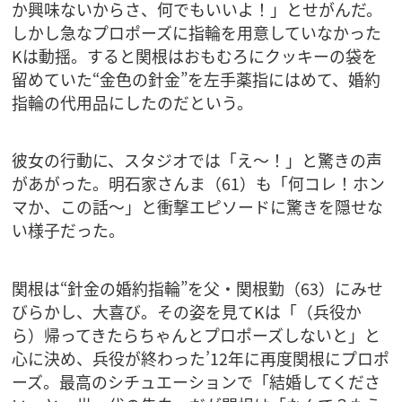
か興味ないからさ、何でもいいよ！」とせがんだ。
しかし急なプロポーズに指輪を用意していなかった
Kは動揺。すると関根はおもむろにクッキーの袋を
留めていた“金色の針金”を左手薬指にはめて、婚約
指輪の代用品にしたのだという。
彼女の行動に、スタジオでは「え～！」と驚きの声
があがった。明石家さんま（61）も「何コレ！ホン
マか、この話～」と衝撃エピソードに驚きを隠せな
い様子だった。
関根は“針金の婚約指輪”を父・関根勤（63）にみせ
びらかし、大喜び。その姿を見てKは「（兵役か
ら）帰ってきたらちゃんとプロポーズしないと」と
心に決め、兵役が終わった’12年に再度関根にプロポ
ーズ。最高のシチュエーションで「結婚してくださ