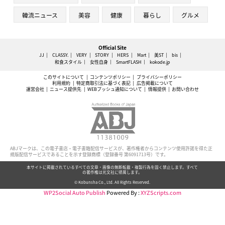
韓流ニュース
美容
健康
暮らし
グルメ
Official Site
JJ
CLASSY.
VERY
STORY
HERS
Mart
美ST
bis
和食スタイル
女性自身
SmartFLASH
kokode.jp
このサイトについて
コンテンツポリシー
プライバシーポリシー
利用規約
特定商取引法に基づく表記
広告掲載について
運営会社
ニュース提供先
WEBプッシュ通知について
情報提供
お問い合わせ
ABJマークは、この電子書店・電子書籍配信サービスが、著作権者からコンテンツ使用許諾を得た正
規版配信サービスであることを示す登録商標（登録番号 第6091713号）です。
本サイトに掲載されているすべての文章・画像の無断転載・複製行為を固く禁止します。すべて
の著作権は光文社に帰属します。
© Kobunsha Co., Ltd. All Rights Reserved.
WP2Social Auto Publish
Powered By :
XYZScripts.com