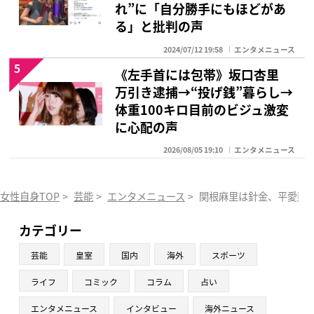
れ”に「自分勝手にもほどがあ
る」と批判の声
2024/07/12 19:58
エンタメニュース
5
《左手首には包帯》坂口杏里
万引き逮捕→“投げ銭”暮らし→
体重100キロ目前のビジュ激変
に心配の声
2026/08/05 19:10
エンタメニュース
女性自身TOP
>
芸能
>
エンタメニュース
>
関根麻里は針金、平愛梨は
カテゴリー
芸能
皇室
国内
海外
スポーツ
ライフ
コミック
コラム
占い
エンタメニュース
インタビュー
海外ニュース