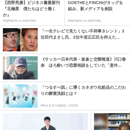
【西野亮廣】ビジネス書最新刊
GOETHEとFINCHIがタッグを
『北極星 僕たちはどう働く
組み、新メディアを創設
か』
PR(FINCHI on GOETHE)
PR(FINCHI on GOETHE)
「一生テレビで見たくない不祥事タレント」3
位田代まさし氏、2位中居正広氏を抑えた...
《サッカー日本代表・板倉と交際報道》川口春
奈 ほろ酔いで恋愛相談をしていた「意外...
「つるすべ肌」に導くカネボウ化粧品のこだわ
りの酵素洗顔とは？
PR(カネボウ化粧品｜VOCE)