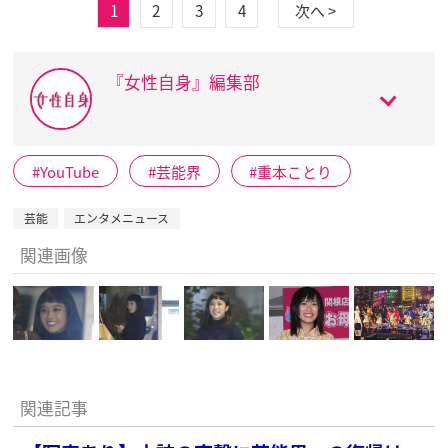
1
2
3
4
次へ >
『女性自身』編集部
YouTube
芸能界
重本ことり
芸能
エンタメニュース
関連画像
関連記事