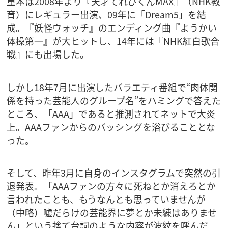
重本は2008年より『天才てれびくんMAX』（NHK教
育）にレギュラー出演、09年に「Dream5」を結
成。『妖怪ウォッチ』のエンディング曲『ようかい
体操第一』が大ヒットし、14年には『NHK紅白歌合
戦』にも出場した。
しかし18年7月に出演したバラエティ番組で“肉体関
係を持った芸能人のグループ名”をハミングで答えた
ところ、「AAA」であると推測されてネットで大炎
上。AAAファンからのバッシングを浴びることとな
った。
そして、昨年3月に自身のインスタグラムで突然の引
退発表。「AAAファンの方々に死ねとか消えろとか
言われたことも、もうなんとも思っていませんが
（中略）嘘だらけの芸能界に夢とか未練はありませ
ん」という捨て台詞のような内容が波紋を呼んだ