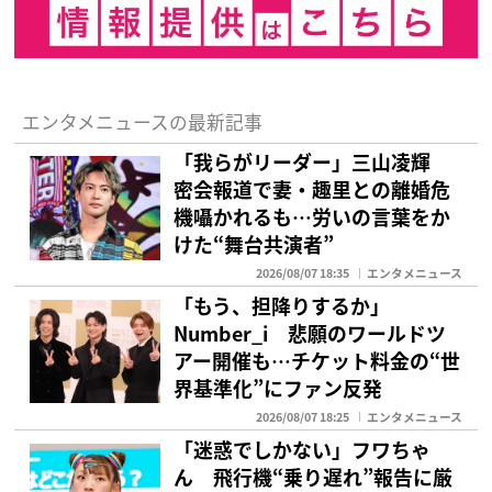
エンタメニュースの最新記事
「我らがリーダー」三山凌輝
密会報道で妻・趣里との離婚危
機囁かれるも…労いの言葉をか
けた“舞台共演者”
2026/08/07 18:35
エンタメニュース
「もう、担降りするか」
Number_i 悲願のワールドツ
アー開催も…チケット料金の“世
界基準化”にファン反発
2026/08/07 18:25
エンタメニュース
「迷惑でしかない」フワちゃ
ん 飛行機“乗り遅れ”報告に厳