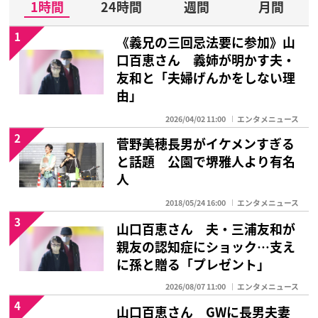
1時間
24時間
週間
月間
1
《義兄の三回忌法要に参加》山
口百恵さん 義姉が明かす夫・
友和と「夫婦げんかをしない理
由」
2026/04/02 11:00
エンタメニュース
2
菅野美穂長男がイケメンすぎる
と話題 公園で堺雅人より有名
人
2018/05/24 16:00
エンタメニュース
3
山口百恵さん 夫・三浦友和が
親友の認知症にショック…支え
に孫と贈る「プレゼント」
2026/08/07 11:00
エンタメニュース
4
山口百恵さん GWに長男夫妻