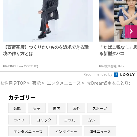
【西野亮廣】つくりたいものを追求できる環
「たばこ税なし」
境の作り方とは
る新型タバコ
PR(FINCHI on GOETHE)
PR(株式会社HAL)
Recommended by
女性自身TOP
>
芸能
>
エンタメニュース
>
元Dream5重本ことり
カテゴリー
芸能
皇室
国内
海外
スポーツ
ライフ
コミック
コラム
占い
エンタメニュース
インタビュー
海外ニュース