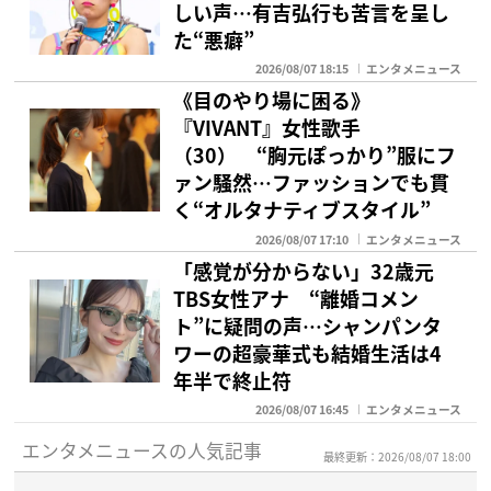
しい声…有吉弘行も苦言を呈し
た“悪癖”
2026/08/07 18:15
エンタメニュース
《目のやり場に困る》
『VIVANT』女性歌手
（30） “胸元ぽっかり”服にフ
ァン騒然…ファッションでも貫
く“オルタナティブスタイル”
2026/08/07 17:10
エンタメニュース
「感覚が分からない」32歳元
TBS女性アナ “離婚コメン
ト”に疑問の声…シャンパンタ
ワーの超豪華式も結婚生活は4
年半で終止符
2026/08/07 16:45
エンタメニュース
エンタメニュースの人気記事
最終更新：2026/08/07 18:00