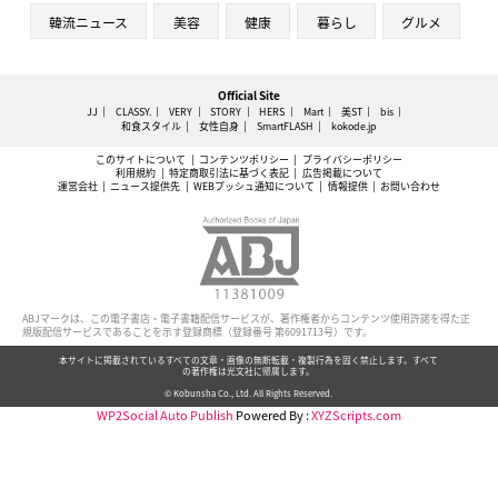
韓流ニュース
美容
健康
暮らし
グルメ
Official Site
JJ
CLASSY.
VERY
STORY
HERS
Mart
美ST
bis
和食スタイル
女性自身
SmartFLASH
kokode.jp
このサイトについて
コンテンツポリシー
プライバシーポリシー
利用規約
特定商取引法に基づく表記
広告掲載について
運営会社
ニュース提供先
WEBプッシュ通知について
情報提供
お問い合わせ
ABJマークは、この電子書店・電子書籍配信サービスが、著作権者からコンテンツ使用許諾を得た正
規版配信サービスであることを示す登録商標（登録番号 第6091713号）です。
本サイトに掲載されているすべての文章・画像の無断転載・複製行為を固く禁止します。すべて
の著作権は光文社に帰属します。
© Kobunsha Co., Ltd. All Rights Reserved.
WP2Social Auto Publish
Powered By :
XYZScripts.com