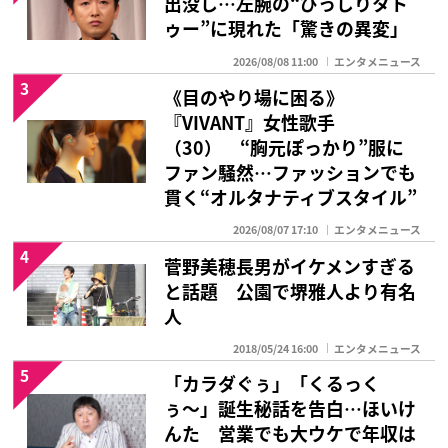
出没し…左腕の“びっしりタト
ゥー”に現れた「驚きの異変」
2026/08/08 11:00
エンタメニュース
3
《目のやり場に困る》
『VIVANT』女性歌手
（30） “胸元ぽっかり”服に
ファン騒然…ファッションでも
貫く“オルタナティブスタイル”
2026/08/07 17:10
エンタメニュース
4
菅野美穂長男がイケメンすぎる
と話題 公園で堺雅人より有名
人
2018/05/24 16:00
エンタメニュース
5
「カラダぐぅ」「くるっく
ぅ〜」誕生秘話を告白…ほいけ
んた 営業でも大ウケで年収は