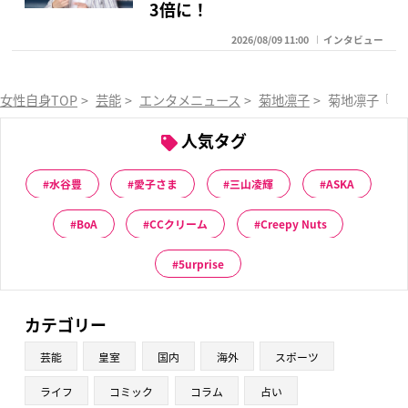
3倍に！
2026/08/09 11:00
インタビュー
女性自身TOP
>
芸能
>
エンタメニュース
>
菊地凛子
>
菊地凛子『ブ
人気タグ
水谷豊
愛子さま
三山凌輝
ASKA
BoA
CCクリーム
Creepy Nuts
5urprise
カテゴリー
芸能
皇室
国内
海外
スポーツ
ライフ
コミック
コラム
占い