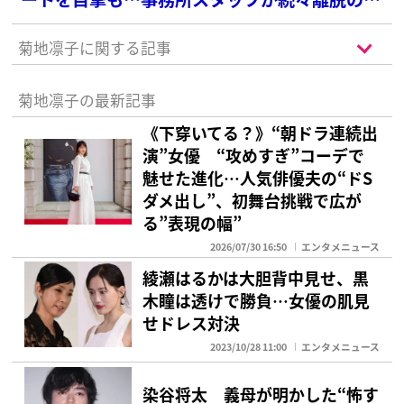
境
菊地凛子に関する記事
菊地凛子の最新記事
《下穿いてる？》“朝ドラ連続出
演”女優 “攻めすぎ”コーデで
魅せた進化…人気俳優夫の“ドS
ダメ出し”、初舞台挑戦で広が
る”表現の幅”
2026/07/30 16:50
エンタメニュース
綾瀬はるかは大胆背中見せ、黒
木瞳は透けで勝負…女優の肌見
せドレス対決
2023/10/28 11:00
エンタメニュース
染谷将太 義母が明かした“怖す