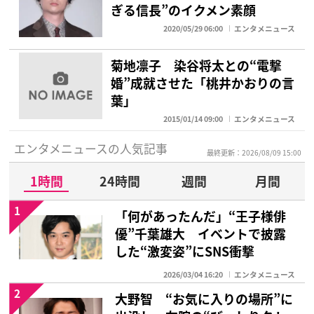
ぎる信長”のイクメン素顔
2020/05/29 06:00
エンタメニュース
菊地凛子 染谷将太との“電撃
婚”成就させた「桃井かおりの言
葉」
2015/01/14 09:00
エンタメニュース
エンタメニュースの人気記事
最終更新：2026/08/09 15:00
1時間
24時間
週間
月間
1
「何があったんだ」“王子様俳
優”千葉雄大 イベントで披露
した“激変姿”にSNS衝撃
2026/03/04 16:20
エンタメニュース
2
大野智 “お気に入りの場所”に