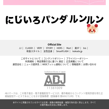
Official Site
JJ
CLASSY.
VERY
STORY
HERS
Mart
美ST
bis
和食スタイル
女性自身
SmartFLASH
kokode.jp
このサイトについて
コンテンツポリシー
プライバシーポリシー
利用規約
特定商取引法に基づく表記
広告掲載について
運営会社
ニュース提供先
WEBプッシュ通知について
情報提供
お問い合わせ
ABJマークは、この電子書店・電子書籍配信サービスが、著作権者からコンテンツ使用許諾を得た正
規版配信サービスであることを示す登録商標（登録番号 第6091713号）です。
本サイトに掲載されているすべての文章・画像の無断転載・複製行為を固く禁止します。すべて
の著作権は光文社に帰属します。