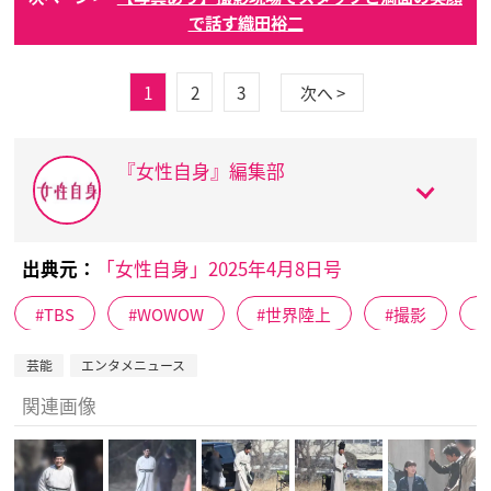
で話す織田裕二
1
2
3
次へ >
『女性自身』編集部
出典元：
「女性自身」2025年4月8日号
TBS
WOWOW
世界陸上
撮影
芸能
エンタメニュース
関連画像