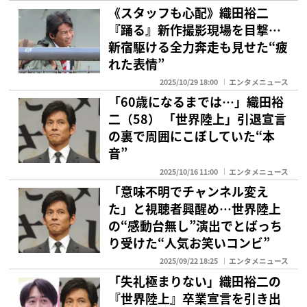
《スタッフも心配》織田裕二
『踊る』新作撮影現場を目撃…
新宿駆ける全力奔走も見せた“疲
れた表情”
2025/10/29 18:00
エンタメニュース
「60歳になるまでは…」織田裕
二（58） 「世界陸上」引退宣言
の裏で周囲にこぼしていた“本
音”
2025/10/16 11:00
エンタメニュース
「意味不明でチャンネル変え
た」と視聴者興醒め…世界陸上
の“感動台無し”演出でとばっち
り受けた“人気お笑いコンビ”
2025/09/22 18:25
エンタメニュース
「失礼極まりない」織田裕二の
『世界陸上』卒業宣言を引き出