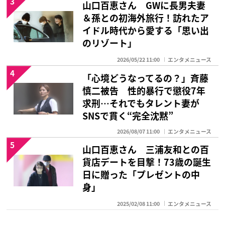
3
山口百恵さん GWに長男夫妻
＆孫との初海外旅行！訪れたア
イドル時代から愛する「思い出
のリゾート」
2026/05/22 11:00
エンタメニュース
4
「心境どうなってるの？」斉藤
慎二被告 性的暴行で懲役7年
求刑…それでもタレント妻が
SNSで貫く“完全沈黙”
2026/08/07 11:00
エンタメニュース
5
山口百恵さん 三浦友和との百
貨店デートを目撃！73歳の誕生
日に贈った「プレゼントの中
身」
2025/02/08 11:00
エンタメニュース