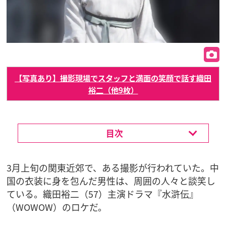
【写真あり】撮影現場でスタッフと満面の笑顔で話す織田
裕二（他9枚）
目次
3月上旬の関東近郊で、ある撮影が行われていた。中
国の衣装に身を包んだ男性は、周囲の人々と談笑し
ている。織田裕二（57）主演ドラマ『水滸伝』
（WOWOW）のロケだ。