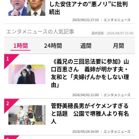
した安住アナの“悪ノリ”に批判
続出
2025/09/22 17:10
エンタメニュース
エンタメニュースの人気記事
最終更新：2026/08/07 21:00
1時間
24時間
週間
月間
1
《義兄の三回忌法要に参加》山
口百恵さん 義姉が明かす夫・
友和と「夫婦げんかをしない理
由」
2026/04/02 11:00
エンタメニュース
2
菅野美穂長男がイケメンすぎる
と話題 公園で堺雅人より有名
人
2018/05/24 16:00
エンタメニュース