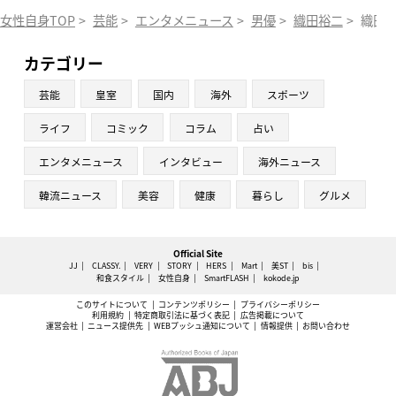
女性自身TOP
>
芸能
>
エンタメニュース
>
男優
>
織田裕二
>
織田
カテゴリー
芸能
皇室
国内
海外
スポーツ
ライフ
コミック
コラム
占い
エンタメニュース
インタビュー
海外ニュース
韓流ニュース
美容
健康
暮らし
グルメ
Official Site
JJ
CLASSY.
VERY
STORY
HERS
Mart
美ST
bis
和食スタイル
女性自身
SmartFLASH
kokode.jp
このサイトについて
コンテンツポリシー
プライバシーポリシー
利用規約
特定商取引法に基づく表記
広告掲載について
運営会社
ニュース提供先
WEBプッシュ通知について
情報提供
お問い合わせ