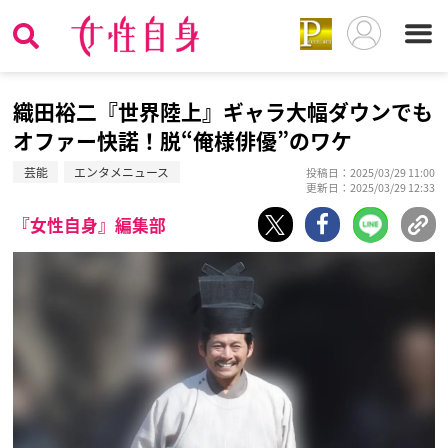
織田裕二『世界陸上』ギャラ大幅ダウンでも
オファー快諾！脱“俺様俳優”のワケ
芸能
エンタメニュース
投稿日：2025/03/29 11:00
更新日：2025/03/29 12:33
『女性自身』編集部