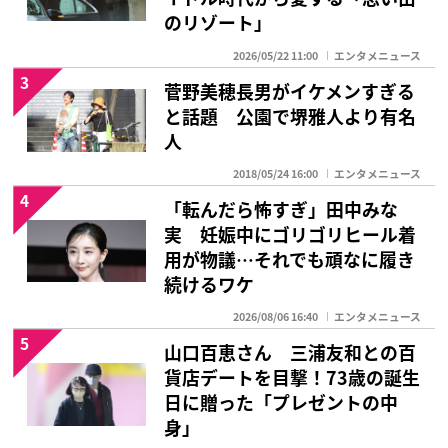
のリゾート」
2026/05/22 11:00
エンタメニュース
3
菅野美穂長男がイケメンすぎる
と話題 公園で堺雅人より有名
人
2018/05/24 16:00
エンタメニュース
4
「転んだら怖すぎ」田中みな
実 妊娠中にゴリゴリヒール着
用が物議…それでも頑なに履き
続けるワケ
2026/08/06 16:40
エンタメニュース
5
山口百恵さん 三浦友和との百
貨店デートを目撃！73歳の誕生
日に贈った「プレゼントの中
身」