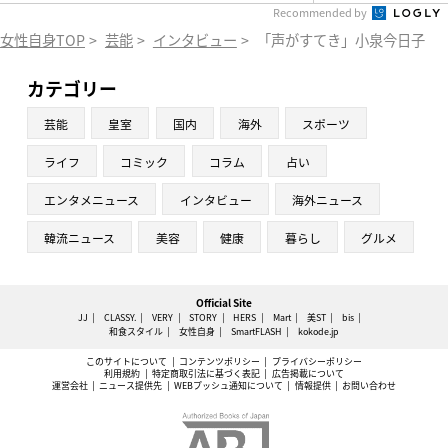
Recommended by
女性自身TOP
>
芸能
>
インタビュー
>
「声がすてき」小泉今日子が
カテゴリー
芸能
皇室
国内
海外
スポーツ
ライフ
コミック
コラム
占い
エンタメニュース
インタビュー
海外ニュース
韓流ニュース
美容
健康
暮らし
グルメ
Official Site
JJ
CLASSY.
VERY
STORY
HERS
Mart
美ST
bis
和食スタイル
女性自身
SmartFLASH
kokode.jp
このサイトについて
コンテンツポリシー
プライバシーポリシー
利用規約
特定商取引法に基づく表記
広告掲載について
運営会社
ニュース提供先
WEBプッシュ通知について
情報提供
お問い合わせ