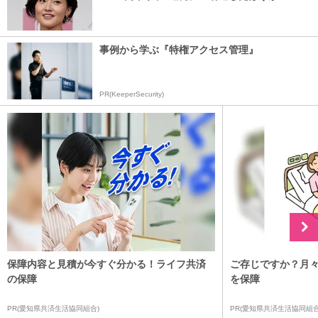
事例から学ぶ『特権アクセス管理』
PR(KeeperSecurity)
保障内容と見積が今すぐ分かる！ライフ共済
ご存じですか？月々
の保障
を保障
PR(愛知県共済生活協同組合)
PR(愛知県共済生活協同組合