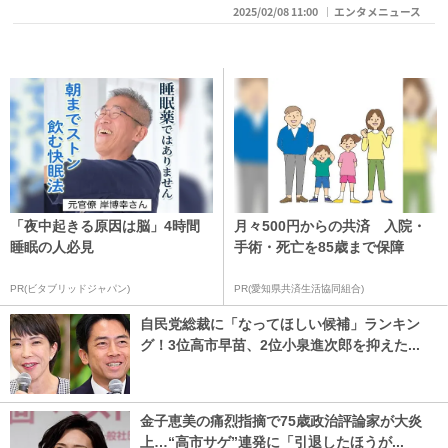
2025/02/08 11:00
エンタメニュース
「夜中起きる原因は脳」4時間
月々500円からの共済 入院・
睡眠の人必見
手術・死亡を85歳まで保障
PR(ビタブリッドジャパン)
PR(愛知県共済生活協同組合)
自民党総裁に「なってほしい候補」ランキン
グ！3位高市早苗、2位小泉進次郎を抑えた...
金子恵美の痛烈指摘で75歳政治評論家が大炎
上…“高市サゲ”連発に「引退したほうが...