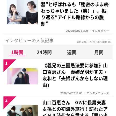
器”と呼ばれるも「秘密のまま終
わっちゃいました（笑）」、振
り返る“アイドル路線からの脱
却”
2026/08/02 11:00
インタビュー
インタビューの人気記事
最終更新：2026/08/08 01:00
1時間
24時間
週間
月間
1
《義兄の三回忌法要に参加》山
口百恵さん 義姉が明かす夫・
友和と「夫婦げんかをしない理
由」
2026/04/02 11:00
エンタメニュース
2
山口百恵さん GWに長男夫妻
＆孫との初海外旅行！訪れたア
イドル時代から愛する「思い出