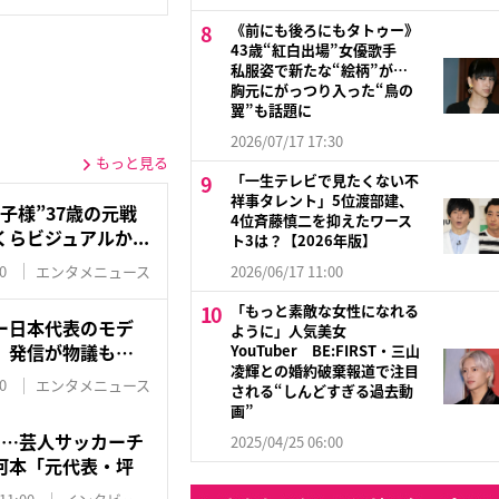
《前にも後ろにもタトゥー》
43歳“紅白出場”女優歌手
私服姿で新たな“絵柄”が…
胸元にがっつり入った“鳥の
翼”も話題に
2026/07/17 17:30
もっと見る
「一生テレビで見たくない不
祥事タレント」5位渡部建、
子様”37歳の元戦
4位斉藤慎二を抑えたワース
らビジュアルか...
ト3は？【2026年版】
0
エンタメニュース
2026/06/17 11:00
「もっと素敵な女性になれる
ー日本代表のモデ
ように」人気美女
」発信が物議も…
YouTuber BE:FIRST・三山
凌輝との婚約破棄報道で注目
0
エンタメニュース
される“しんどすぎる過去動
画”
に…芸人サッカーチ
2025/04/25 06:00
河本「元代表・坪