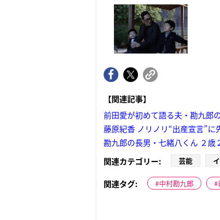
【関連記事】
前田愛が初めて語る夫・勘九郎
藤原紀香 ノリノリ“出産宣言”
勘九郎の長男・七緒八くん ２歳
関連カテゴリー:
芸能
イ
関連タグ:
中村勘九郎