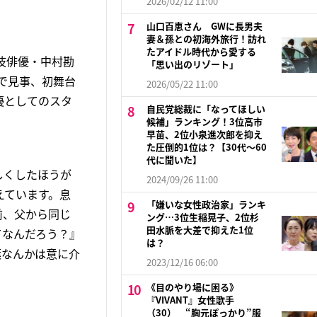
2026/02/12 11:00
山口百恵さん GWに長男夫
妻＆孫との初海外旅行！訪れ
たアイドル時代から愛する
伎俳優・中村勘
「思い出のリゾート」
で見事、初舞台
2026/05/22 11:00
優としてのスタ
自民党総裁に「なってほしい
候補」ランキング！3位高市
早苗、2位小泉進次郎を抑え
た圧倒的1位は？【30代〜60
代に聞いた】
しくしたほうが
2024/09/26 11:00
えています。息
「嫌いな女性政治家」ランキ
前、父から同じ
ング…3位生稲晃子、2位杉
田水脈を大差で抑えた1位
てなんだろう？』
は？
葉なんかは意に介
2023/12/16 06:00
《目のやり場に困る》
『VIVANT』女性歌手
（30） “胸元ぽっかり”服