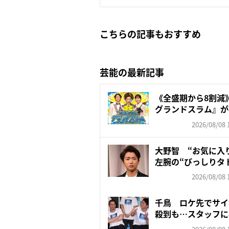
こちらの記事もおすすめ
芸能の最新記事
《全盛期から8割減》
グランドスラム』が視聴
2026/08/08 
大野智 “お気に入
左腕の“びっしりタ
「驚...
2026/08/08 
千鳥 ロケ先でサイ
殺到も…スタッフに
す...