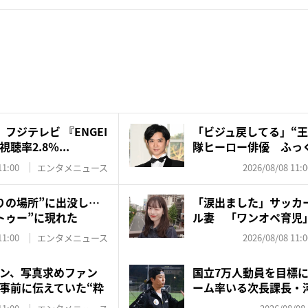
フジテレビ 『ENGEI
「ビジュ戻してる」“王
率2.8％...
隊ヒーロー俳優 ふっく
11:00
エンタメニュース
2026/08/08 11:0
りの場所”に出没し…
「涙出ました」サッカ
トゥー”に現れた
ル妻 「ワンオペ育児
夫・...
11:00
エンタメニュース
2026/08/08 11:0
ン、写真求めファン
国立7万人動員を目標
事前に伝えていた“粋
ーム率いる次長課長・
井...