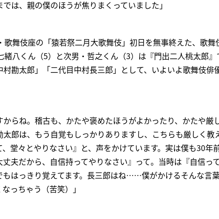
までは、親の僕のほうが焦りまくっていました」
京・歌舞伎座の「猿若祭二月大歌舞伎」初日を無事終えた、歌舞
七緒八くん（5）と次男・哲之くん（3）は『門出二人桃太郎』
中村勘太郎」「二代目中村長三郎」として、いよいよ歌舞伎俳
すからね。稽古も、かたや褒めたほうがよかったり、かたや厳
勘太郎は、もう自覚もしっかりありますし、こちらも厳しく教
て、堂々とやりなさい』と、声をかけています。実は僕も30年
大丈夫だから、自信持ってやりなさい』って。当時は『自信っ
でもはっきり覚えてます。長三郎はね……僕がかけるそんな言
くなっちゃう（苦笑）」