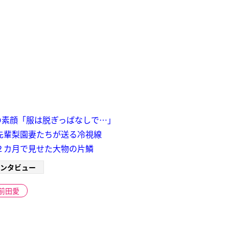
の素顔「服は脱ぎっぱなしで…」
に先輩梨園妻たちが送る冷視線
２カ月で見せた大物の片鱗
ンタビュー
前田愛