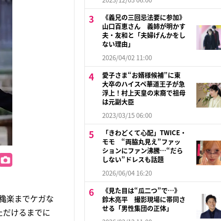
《義兄の三回忌法要に参加》
山口百恵さん 義姉が明かす
夫・友和と「夫婦げんかをし
ない理由」
2026/04/02 11:00
愛子さま“お婿様候補”に東
大卒のハイスペ華道王子が急
浮上！村上天皇の末裔で祖母
は元副大臣
2023/03/15 06:00
「きわどくて心配」TWICE・
モモ “両脇丸見え”ファッ
ションにファン沸騰…“だら
しない”ドレスも話題
2026/06/04 16:20
《見た目は“瓜二つ”で…》
穐楽までケガな
鈴木亮平 撮影現場に帯同さ
せる「男性集団の正体」
ただけるまでに