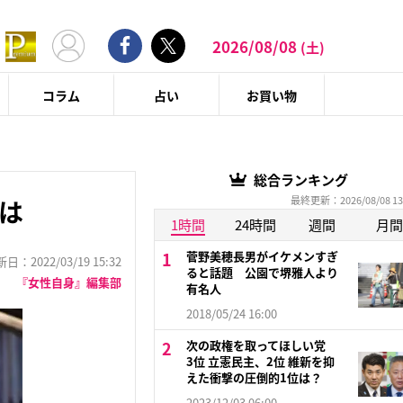
2026/08/08
(土)
コラム
占い
お買い物
総合ランキング
最終更新：2026/08/08 13
は
1時間
24時間
週間
月間
菅野美穂長男がイケメンすぎ
：2022/03/19 15:32
ると話題 公園で堺雅人より
『女性自身』編集部
有名人
2018/05/24 16:00
次の政権を取ってほしい党
3位 立憲民主、2位 維新を抑
えた衝撃の圧倒的1位は？
2023/12/03 06:00