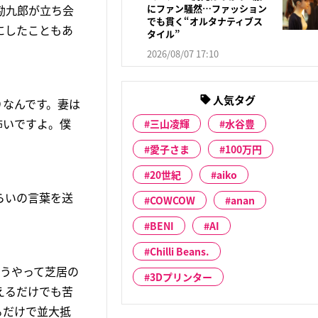
勘九郎が立ち会
にファン騒然…ファッション
でも貫く“オルタナティブス
にしたこともあ
タイル”
2026/08/07 17:10
人気タグ
りなんです。妻は
怖いですよ。僕
三山凌輝
水谷豊
愛子さま
100万円
20世紀
aiko
らいの言葉を送
COWCOW
anan
BENI
AI
Chilli Beans.
こうやって芝居の
3Dプリンター
えるだけでも苦
るだけで並大抵