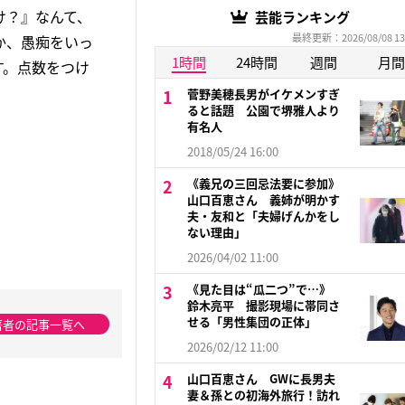
け？』なんて、
芸能ランキング
最終更新：2026/08/08 13
か、愚痴をいっ
1時間
24時間
週間
月間
す。点数をつけ
菅野美穂長男がイケメンすぎ
ると話題 公園で堺雅人より
有名人
2018/05/24 16:00
《義兄の三回忌法要に参加》
山口百恵さん 義姉が明かす
夫・友和と「夫婦げんかをし
ない理由」
2026/04/02 11:00
《見た目は“瓜二つ”で…》
鈴木亮平 撮影現場に帯同さ
せる「男性集団の正体」
著者の記事一覧へ
2026/02/12 11:00
山口百恵さん GWに長男夫
妻＆孫との初海外旅行！訪れ