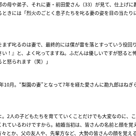
郎の母や弟子、それに妻・前田愛さん（33）が見て、仕上げに
るときには「烈火のごとく息子たちを叱る妻の姿を目の当たり
をまず叱るのは妻で、最終的には僕が雷を落とすっていう役回
さい！』と、よく叱ってますね。ふだんは優しいですが怒ると
ると怒られます（笑）」
9年10月。“梨園の妻”となって7年を経た愛さんに勘九郎はねぎ
よ。2人の子どもたちを育てていくことだけでも大変なのに、
くれているわけですから。結婚当初は、皆さんの名前と顔を覚
方々とか、父の友人や、先輩方など、大勢の皆さんの顔を覚え