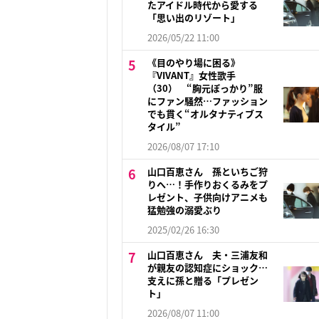
たアイドル時代から愛する
「思い出のリゾート」
2026/05/22 11:00
《目のやり場に困る》
『VIVANT』女性歌手
（30） “胸元ぽっかり”服
にファン騒然…ファッション
でも貫く“オルタナティブス
タイル”
2026/08/07 17:10
山口百恵さん 孫といちご狩
りへ…！手作りおくるみをプ
レゼント、子供向けアニメも
猛勉強の溺愛ぶり
2025/02/26 16:30
山口百恵さん 夫・三浦友和
が親友の認知症にショック…
支えに孫と贈る「プレゼン
ト」
2026/08/07 11:00