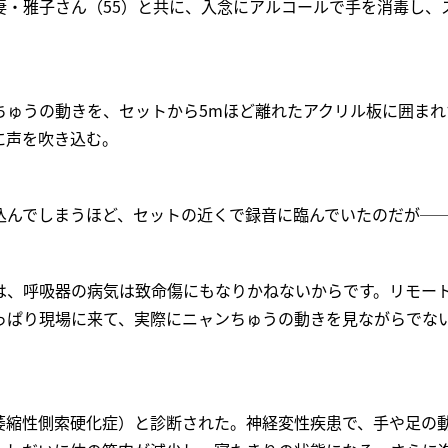
妻・雅子さん（55）と共に、入念にアルコールで手を消毒し、
ちゅうの動きを、セットから5mほど離れたアクリル板に囲まれ
に声を吹き込む。
込んでしまうほど、セットの近くで録音に臨んでいたのだが─
は、呼吸器の病気は致命傷にもなりかねないからです。リモー
っぱり現場に来て、実際にニャンちゅうの動きを見ながらでな
筋萎縮性側索硬化症）と診断された。神経変性疾患で、手や足の