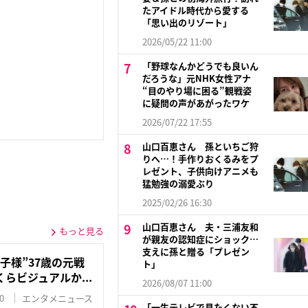
たアイドル時代から愛する
「思い出のリゾート」
2026/05/22 11:00
「野球なんかどうでも良いん
だろうな」元NHK女性アナ
“目のやり場に困る”観戦姿
に疑問の声があがったワケ
2026/07/22 17:55
山口百恵さん 孫といちご狩
りへ…！手作りおくるみをプ
レゼント、子供向けアニメも
猛勉強の溺愛ぶり
2025/02/26 16:30
山口百恵さん 夫・三浦友和
もっと見る
が親友の認知症にショック…
支えに孫と贈る「プレゼン
子様”37歳の元戦
ト」
らビジュアルか...
2026/08/07 11:00
0
エンタメニュース
「一生テレビで見たくない不