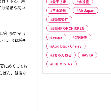
進行すると、声
愛子さま
水谷豊
にも過酷な病い
三山凌輝
Air Japan
5類感染症
BUMP OF CHICKEN
年が目安だそう
aespa
C型肝炎
いし、今は腕も
Acid Black Cherry
2ちゃんねる
ASKA
CHEMISTRY
妻にめくっても
ちばん、健康な