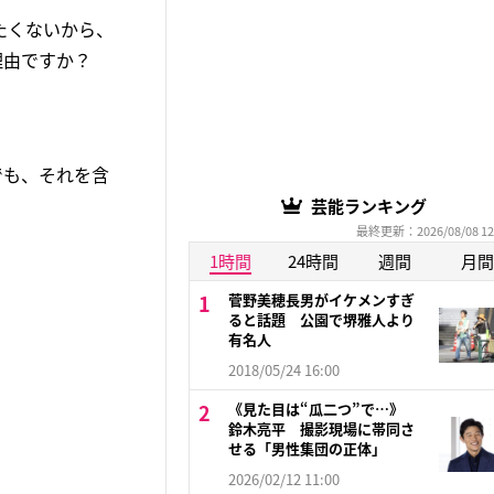
たくないから、
る理由ですか？
でも、それを含
芸能ランキング
最終更新：2026/08/08 12
1時間
24時間
週間
月間
菅野美穂長男がイケメンすぎ
ると話題 公園で堺雅人より
有名人
2018/05/24 16:00
《見た目は“瓜二つ”で…》
鈴木亮平 撮影現場に帯同さ
せる「男性集団の正体」
2026/02/12 11:00