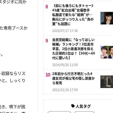
スタジオに向か
《前にも後ろにもタトゥー》
43歳“紅白出場”女優歌手
私服姿で新たな“絵柄”が…
胸元にがっつり入った“鳥の
翼”も話題に
た専用ブースか
2026/07/17 17:30
自民党総裁に「なってほしい
候補」ランキング！3位高市
早苗、2位小泉進次郎を抑え
た圧倒的1位は？【30代〜60
─。
代に聞いた】
2024/09/26 11:00
ト収録ならリス
2年前から行方不明だった4
歳女児が祖父宅の隠し部屋か
いと、しっくり
ら発見
2022/02/16 17:59
動き、嚥下が困
人気タグ