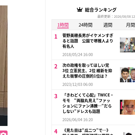
総合ランキング
最終更新：2026/08/08 12
1時間
24時間
週間
月間
菅野美穂長男がイケメンすぎ
ると話題 公園で堺雅人より
有名人
2018/05/24 16:00
次の政権を取ってほしい党
3位 立憲民主、2位 維新を抑
えた衝撃の圧倒的1位は？
2023/12/03 06:00
「きわどくて心配」TWICE・
モモ “両脇丸見え”ファッ
ションにファン沸騰…“だら
しない”ドレスも話題
2026/06/04 16:20
《見た目は“瓜二つ”で…》