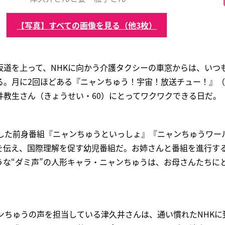
【写真】すべての画像を見る（他3枚）
坂道を上って、NHKに向かう介護タクシーの車窓からは、いつ
。月に2回ほどある『ニャンちゅう！宇宙！放送チュー！』（N
井教生さん（きょうせい・60）にとってワクワクできる日だ。
トした前身番組『ニャンちゅうといっしょ』『ニャンちゅうワー
を伝え、国際理解を促す幼児番組だ。お姉さんと番組を進行す
うな“ダミ声”の人形キャラ・ニャンちゅうは、お母さんたちに
ンちゅうの声を担当している津久井さんは、通い慣れたNHKに