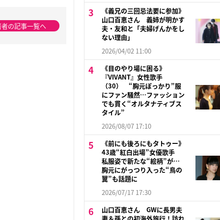
《義兄の三回忌法要に参加》
山口百恵さん 義姉が明かす
著者の記事一覧へ
夫・友和と「夫婦げんかをし
ない理由」
2026/04/02 11:00
《目のやり場に困る》
『VIVANT』女性歌手
（30） “胸元ぽっかり”服
にファン騒然…ファッション
でも貫く“オルタナティブス
タイル”
2026/08/07 17:10
《前にも後ろにもタトゥー》
43歳“紅白出場”女優歌手
私服姿で新たな“絵柄”が…
胸元にがっつり入った“鳥の
翼”も話題に
2026/07/17 17:30
山口百恵さん GWに長男夫
妻＆孫との初海外旅行！訪れ