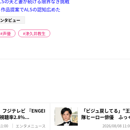
LSの夫と妻が続ける限界なき挑戦
作品提案でALSの認知広めた
ンタビュー
声優
津久井教生
フジテレビ 『ENGEI
「ビジュ戻してる」“王
率2.8％...
隊ヒーロー俳優 ふっく
11:00
エンタメニュース
2026/08/08 11:0