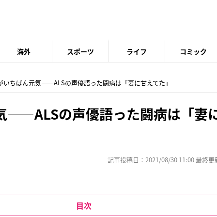
海外
スポーツ
ライフ
コミック
日がいちばん元気――ALSの声優語った闘病は「妻に甘えてた」
気――ALSの声優語った闘病は「妻
記事投稿日：2021/08/30 11:00 最終更新日
目次