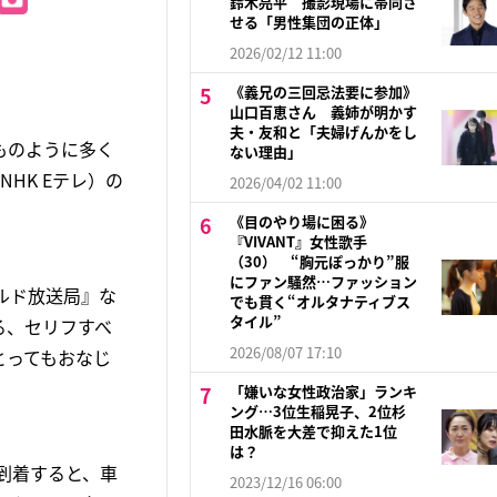
鈴木亮平 撮影現場に帯同さ
せる「男性集団の正体」
2026/02/12 11:00
《義兄の三回忌法要に参加》
山口百恵さん 義姉が明かす
夫・友和と「夫婦げんかをし
ものように多く
ない理由」
HK Eテレ）の
2026/04/02 11:00
《目のやり場に困る》
『VIVANT』女性歌手
（30） “胸元ぽっかり”服
にファン騒然…ファッション
ルド放送局』な
でも貫く“オルタナティブス
タイル”
る、セリフすべ
2026/08/07 17:10
とってもおなじ
「嫌いな女性政治家」ランキ
ング…3位生稲晃子、2位杉
田水脈を大差で抑えた1位
は？
到着すると、車
2023/12/16 06:00