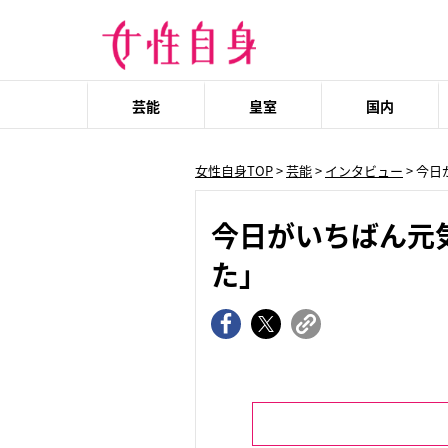
芸能
皇室
国内
女性自身TOP
>
芸能
>
インタビュー
> 今
今日がいちばん元
た」