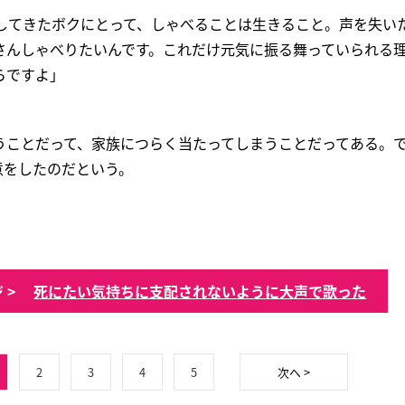
をしてきたボクにとって、しゃべることは生きること。声を失い
さんしゃべりたいんです。これだけ元気に振る舞っていられ
らですよ」
うことだって、家族につらく当たってしまうことだってある。
意をしたのだという。
 >
死にたい気持ちに支配されないように大声で歌った
2
3
4
5
次へ >