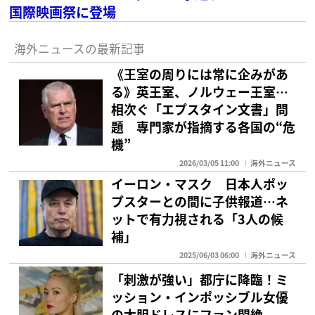
国際映画祭に登場
海外ニュースの最新記事
《王室の周りには常に企みがあ
る》英王室、ノルウェー王室…
相次ぐ「エプスタイン文書」問
題 専門家が指摘する各国の“危
機”
2026/03/05 11:00
海外ニュース
イーロン・マスク 日本人ポッ
プスターとの間に子供報道…ネ
ットで有力視される「3人の候
補」
2025/06/03 06:00
海外ニュース
「刺激が強い」都庁に降臨！ミ
ッション・インポッシブル女優
の大胆ドレスにファン悶絶