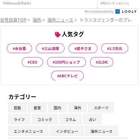
PR(Dreaw合同会社)
PR(クレディセゾン)
Recommended by
女性自身TOP
>
海外
>
海外ニュース
>
トランスジェンダーのプレイ
人気タグ
水谷豊
三山凌輝
愛子さま
2.5次元
CEO
100円ショップ
2LDK
ABCテレビ
カテゴリー
芸能
皇室
国内
海外
スポーツ
ライフ
コミック
コラム
占い
エンタメニュース
インタビュー
海外ニュース