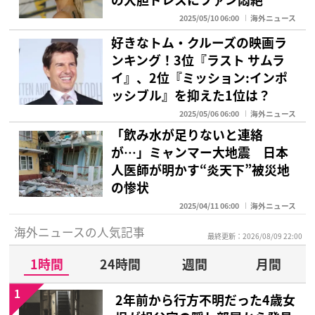
2025/05/10 06:00
海外ニュース
好きなトム・クルーズの映画ラ
ンキング！3位『ラスト サムラ
イ』、2位『ミッション:インポ
ッシブル』を抑えた1位は？
2025/05/06 06:00
海外ニュース
「飲み水が足りないと連絡
が…」ミャンマー大地震 日本
人医師が明かす“炎天下”被災地
の惨状
2025/04/11 06:00
海外ニュース
海外ニュースの人気記事
最終更新：2026/08/09 22:00
1時間
24時間
週間
月間
1
2年前から行方不明だった4歳女