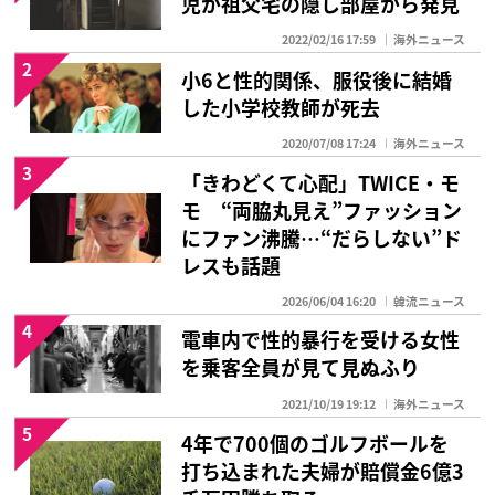
児が祖父宅の隠し部屋から発見
2022/02/16 17:59
海外ニュース
2
小6と性的関係、服役後に結婚
した小学校教師が死去
2020/07/08 17:24
海外ニュース
3
「きわどくて心配」TWICE・モ
モ “両脇丸見え”ファッション
にファン沸騰…“だらしない”ド
レスも話題
2026/06/04 16:20
韓流ニュース
4
電車内で性的暴行を受ける女性
を乗客全員が見て見ぬふり
2021/10/19 19:12
海外ニュース
5
4年で700個のゴルフボールを
打ち込まれた夫婦が賠償金6億3