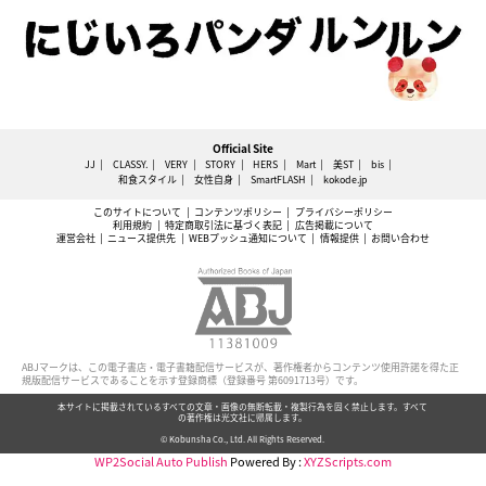
Official Site
JJ
CLASSY.
VERY
STORY
HERS
Mart
美ST
bis
和食スタイル
女性自身
SmartFLASH
kokode.jp
このサイトについて
コンテンツポリシー
プライバシーポリシー
利用規約
特定商取引法に基づく表記
広告掲載について
運営会社
ニュース提供先
WEBプッシュ通知について
情報提供
お問い合わせ
ABJマークは、この電子書店・電子書籍配信サービスが、著作権者からコンテンツ使用許諾を得た正
規版配信サービスであることを示す登録商標（登録番号 第6091713号）です。
本サイトに掲載されているすべての文章・画像の無断転載・複製行為を固く禁止します。すべて
の著作権は光文社に帰属します。
© Kobunsha Co., Ltd. All Rights Reserved.
WP2Social Auto Publish
Powered By :
XYZScripts.com