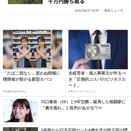
千万円勝ち取る
2022/04/27 18:57
海外ニュース
「たばこ税なし」思わぬ朗報に
全経営者・個人事業主が作るべ
喫煙者が群がる新型タバコ
き「圧倒的コスパのビジネスカ
ード」
PR(株式会社HAL)
PR(クレディセゾン)
川口春奈（29）と5年交際→破局した格闘家に
「責任逃れ」と批判があがるワケ
2年前から行方不明だった4歳女児が祖父宅の隠