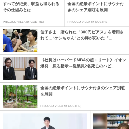
すべてが絶景、収益も得られる
全国の絶景ポイントにサウナ付
その仕組みとは
きのシェア別荘を展開
PR(COCO VILLA on GOETHE)
PR(COCO VILLA on GOETHE)
佳子さま 贈られた「300円ピアス」を着用さ
れて…“ケンちゃん”との絆が拓いた「...
《社長はハーバードMBAの超エリート》イオン
爆発 戻る指示→従業員2名死亡のハビ...
全国の絶景ポイントにサウナ付きのシェア別荘
を展開
PR(COCO VILLA on GOETHE)