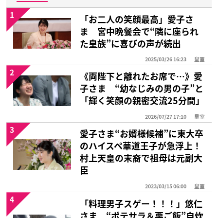
1
「お二人の笑顔最高」愛子さ
ま 宮中晩餐会で“隣に座られ
た皇族”に喜びの声が続出
2025/03/26 16:23
皇室
2
《両陛下と離れたお席で…》愛
子さま “幼なじみの男の子”と
「輝く笑顔の親密交流25分間」
2026/07/27 17:10
皇室
3
愛子さま“お婿様候補”に東大卒
のハイスペ華道王子が急浮上！
村上天皇の末裔で祖母は元副大
臣
2023/03/15 06:00
皇室
4
「料理男子スゲー！！！」悠仁
さま “ポテサラ＆栗ご飯”自炊