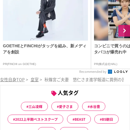
GOETHEとFINCHIがタッグを組み、新メディ
コンビニで買うの
アを創設
タバコが爆売れ中
PR(FINCHI on GOETHE)
PR(株式会社HAL)
Recommended by
女性自身TOP
>
皇室
>
秋篠宮ご夫妻 悠仁さま進学報道に異例の苦言
人気タグ
三山凌輝
愛子さま
水谷豊
2022上半期ベストスクープ
BEAST
BS朝日