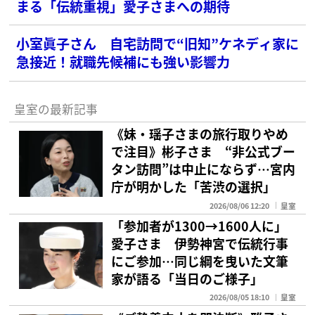
まる「伝統重視」愛子さまへの期待
小室眞子さん 自宅訪問で“旧知”ケネディ家に
急接近！就職先候補にも強い影響力
皇室の最新記事
《妹・瑶子さまの旅行取りやめ
で注目》彬子さま “非公式ブー
タン訪問”は中止にならず…宮内
庁が明かした「苦渋の選択」
2026/08/06 12:20
皇室
「参加者が1300→1600人に」
愛子さま 伊勢神宮で伝統行事
にご参加…同じ綱を曳いた文筆
家が語る「当日のご様子」
2026/08/05 18:10
皇室