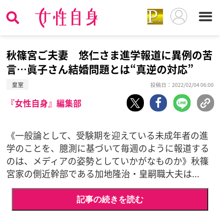
秋篠宮ご夫妻 悠仁さま進学報道に異例の苦
言…眞子さん結婚問題とは“真逆の対応”
皇室
投稿日：2022/02/04 06:00
『女性自身』編集部
《一般論として、受験期を迎えている未成年者の進
学のことを、臆測に基づいて毎週のように報道する
のは、メディアの姿勢としていかがなものか》秋篠
宮家の側近幹部である加地隆治・皇嗣職大夫は...
記事の続きを読む