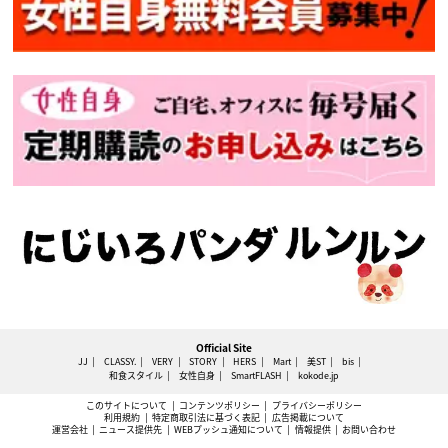
Official Site
JJ
CLASSY.
VERY
STORY
HERS
Mart
美ST
bis
和食スタイル
女性自身
SmartFLASH
kokode.jp
このサイトについて
コンテンツポリシー
プライバシーポリシー
利用規約
特定商取引法に基づく表記
広告掲載について
運営会社
ニュース提供先
WEBプッシュ通知について
情報提供
お問い合わせ