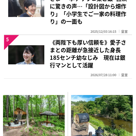
に驚きの声…「設計図から畑作
り」「小学生でご一家の料理作
り」の一面も
2025/12/03 16:15
皇室
5
《両陛下も厚い信頼を》愛子さ
まとの距離が急接近した身長
185センチ幼なじみ 現在は銀
行マンとして活躍
2026/07/28 11:00
皇室