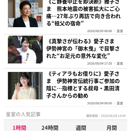
《ご静養中止を即決断》雅子さ
ま 熊本地震の被害拡大にご心
痛…27年ぶり再訪で向き合われ
る“祖父の宿命”
2026/08/05 06:00
皇室
《真摯さが伝わる》愛子さま
伊勢神宮の「御木曳」で目撃さ
れた“お足元の意外な変化”
2026/08/04 17:35
皇室
《ティアラもお借りに》愛子さ
ま 伊勢神宮伝統行事ご参加の
陰に…指標とする叔母・黒田清
子さんからの勧め
2026/08/04 06:00
皇室
皇室の人気記事
最終更新：2026/08/08 14:00
1時間
24時間
週間
月間