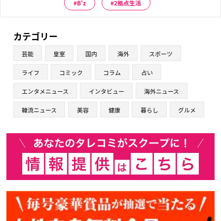
B'z
2拠点生活
カテゴリー
芸能
皇室
国内
海外
スポーツ
ライフ
コミック
コラム
占い
エンタメニュース
インタビュー
海外ニュース
韓流ニュース
美容
健康
暮らし
グルメ