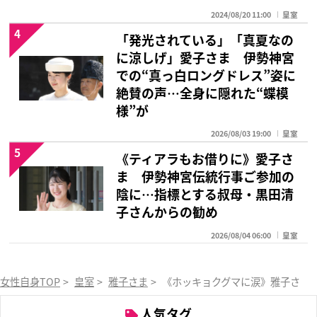
2024/08/20 11:00
皇室
4
「発光されている」「真夏なの
に涼しげ」愛子さま 伊勢神宮
での“真っ白ロングドレス”姿に
絶賛の声…全身に隠れた“蝶模
様”が
2026/08/03 19:00
皇室
5
《ティアラもお借りに》愛子さ
ま 伊勢神宮伝統行事ご参加の
陰に…指標とする叔母・黒田清
子さんからの勧め
2026/08/04 06:00
皇室
女性自身TOP
>
皇室
>
雅子さま
>
《ホッキョクグマに涙》雅子さま
人気タグ