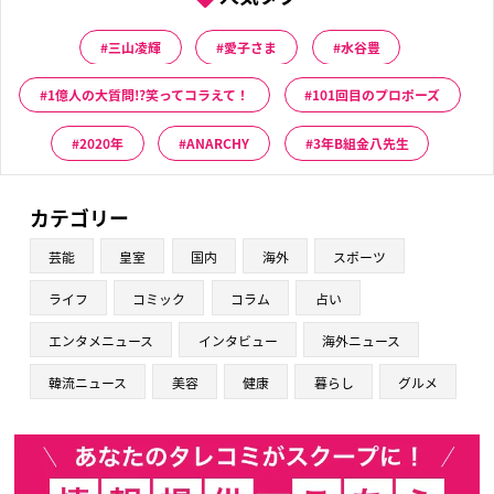
三山凌輝
愛子さま
水谷豊
1億人の大質問!?笑ってコラえて！
101回目のプロポーズ
2020年
ANARCHY
3年B組金八先生
カテゴリー
芸能
皇室
国内
海外
スポーツ
ライフ
コミック
コラム
占い
エンタメニュース
インタビュー
海外ニュース
韓流ニュース
美容
健康
暮らし
グルメ