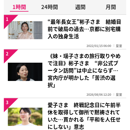
1時間
24時間
週間
月間
1
“最年長女王”彬子さま 結婚目
前で破局の過去…京都に別宅購
入の独身生活
2022/01/15 06:00
皇室
2
《妹・瑶子さまの旅行取りやめ
で注目》彬子さま “非公式ブ
ータン訪問”は中止にならず…
宮内庁が明かした「苦渋の選
択」
2026/08/06 12:20
皇室
3
愛子さま 終戦記念日に午前半
休を取得して御所で黙祷されて
いた…貫かれる「平和を人任せ
にしない」意志