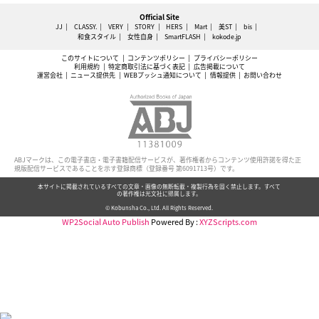
Official Site
JJ
CLASSY.
VERY
STORY
HERS
Mart
美ST
bis
和食スタイル
女性自身
SmartFLASH
kokode.jp
このサイトについて
コンテンツポリシー
プライバシーポリシー
利用規約
特定商取引法に基づく表記
広告掲載について
運営会社
ニュース提供先
WEBプッシュ通知について
情報提供
お問い合わせ
ABJマークは、この電子書店・電子書籍配信サービスが、著作権者からコンテンツ使用許諾を得た正
規版配信サービスであることを示す登録商標（登録番号 第6091713号）です。
本サイトに掲載されているすべての文章・画像の無断転載・複製行為を固く禁止します。すべて
の著作権は光文社に帰属します。
© Kobunsha Co., Ltd. All Rights Reserved.
WP2Social Auto Publish
Powered By :
XYZScripts.com