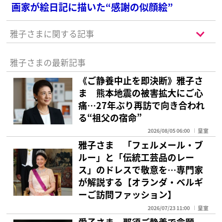
画家が絵日記に描いた“感謝の似顔絵”
雅子さまに関する記事
雅子さまの最新記事
《ご静養中止を即決断》雅子さ
ま 熊本地震の被害拡大にご心
痛…27年ぶり再訪で向き合われ
る“祖父の宿命”
2026/08/05 06:00
皇室
雅子さま 「フェルメール・ブ
ルー」と「伝統工芸品のレー
ス」のドレスで敬意を…専門家
が解説する【オランダ・ベルギ
ーご訪問ファッション】
2026/07/23 11:00
皇室