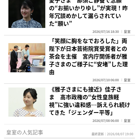
愛子さま 那須ご静養で念願
の“お揃いかりゆし”が実現！昨
年冗談めかして漏らされてい
た“願い”
2026/07/16 18:30
皇室
「笑顔に胸をなでおろした」両
陛下が日本芸術院賞受賞者との
茶会を主催 宮内庁関係者が雅
子さまのご様子に“安堵”した理
由
2026/07/10 06:00
皇室
《雅子さまにも接近》佳子さ
ま 高市政権の“女性皇族軽
視”に強い違和感…訴えられ続け
てきた「ジェンダー平等」
2026/07/08 06:00
皇室
皇室の人気記事
最終更新：2026/08/07 19:00