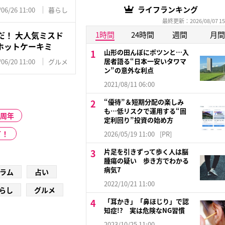
ライフランキング
/06/26 11:00
暮らし
最終更新：2026/08/07 15
だ！ 大人気ミスド
1時間
24時間
週間
月間
ホットケーキミ
山形の田んぼにポツンと…入
居者語る“日本一安いタワマ
/06/20 11:00
グルメ
ン”の意外な利点
2021/08/11 06:00
“優待”＆短期分配の楽しみ
も…低リスクで運用する“固
0周年
定利回り”投資の始め方
て！
2026/05/19 11:00
[PR]
片足を引きずって歩く人は脳
腫瘍の疑い 歩き方でわかる
病気7
ラム
占い
2022/10/21 11:00
らし
グルメ
「耳かき」「鼻ほじり」で認
知症!? 実は危険なNG習慣
2023/10/25 11:00