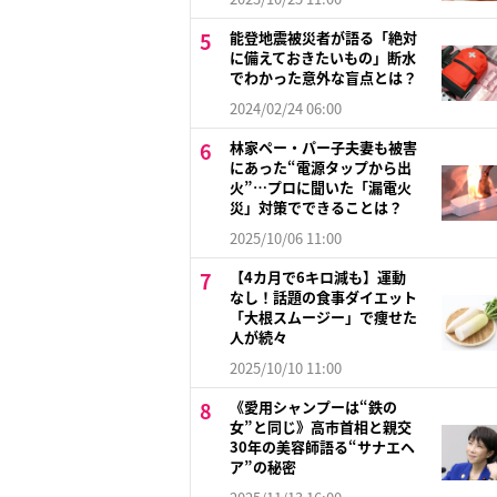
能登地震被災者が語る「絶対
に備えておきたいもの」断水
でわかった意外な盲点とは？
2024/02/24 06:00
林家ペー・パー子夫妻も被害
にあった“電源タップから出
火”…プロに聞いた「漏電火
災」対策でできることは？
2025/10/06 11:00
【4カ月で6キロ減も】運動
なし！話題の食事ダイエット
「大根スムージー」で痩せた
人が続々
2025/10/10 11:00
《愛用シャンプーは“鉄の
女”と同じ》高市首相と親交
30年の美容師語る“サナエヘ
ア”の秘密