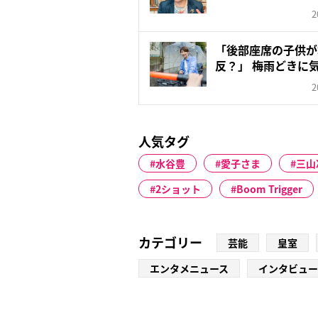
今...
2
「後部座席の子供が
反？」 梅雨どきに
ル、警察...
2
人気タグ
水谷豊
愛子さま
三山
2ショット
Boom Trigger
カテゴリー
芸能
皇室
エンタメニュース
インタビュー