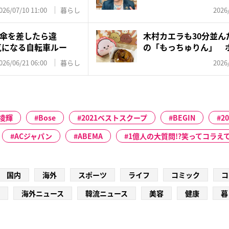
026/07/10 11:00
暮らし
2026
傘を差したら違
木村カエラも30分並ん
気になる自転車ルー
の「もっちゅりん」 
ッ...
026/06/21 06:00
暮らし
2026
凌輝
Bose
2021ベストスクープ
BEGIN
2
ACジャパン
ABEMA
1億人の大質問!?笑ってコラえ
国内
海外
スポーツ
ライフ
コミック
コ
海外ニュース
韓流ニュース
美容
健康
暮