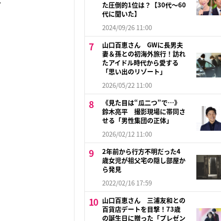
.
た圧倒的1位は？【30代〜60
代に聞いた】
2024/09/26 11:00
山口百恵さん GWに長男夫
妻＆孫との初海外旅行！訪れ
たアイドル時代から愛する
「思い出のリゾート」
2026/05/22 11:00
《見た目は“瓜二つ”で…》
鈴木亮平 撮影現場に帯同さ
せる「男性集団の正体」
2026/02/12 11:00
2年前から行方不明だった4
歳女児が祖父宅の隠し部屋か
ら発見
2022/02/16 17:59
山口百恵さん 三浦友和との
百貨店デートを目撃！73歳
の誕生日に贈った「プレゼン