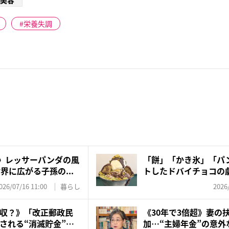
美容
栄養失調
超》レッサーパンダの風
「餅」「かき氷」「パン
界に広がる子孫の...
トしたドバイチョコの
な...
026/07/16 11:00
暮らし
2026
収？》「改正郵政民
《30年で3倍超》妻の
される“消滅貯金”…
加…“主婦年金”の意外な