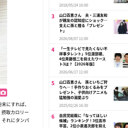
2018/05/24 16:00
山口百恵さん 夫・三浦友和
が親友の認知症にショック…
支えに孫と贈る「プレゼン
ト」
2026/08/07 11:00
「一生テレビで見たくない不
祥事タレント」5位渡部建、
4位斉藤慎二を抑えたワース
ト3は？【2026年版】
2026/06/17 11:00
山口百恵さん 孫といちご狩
りへ…！手作りおくるみをプ
レゼント、子供向けアニメも
猛勉強の溺愛ぶり
粉末にすれば、
2025/02/26 16:30
。摂取カロリー
自民党総裁に「なってほしい
、それにタンパ
候補」ランキング！3位高市
早苗、2位小泉進次郎を抑え