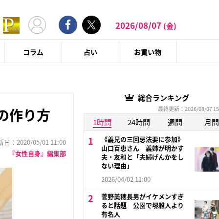
2026/08/07
(金)
コラム
占い
お買い物
総合ランキング
最終更新：2026/08/07 15
の作り方
1時間
24時間
週間
月間
《義兄の三回忌法要に参加》
：2020/05/01 11:00
山口百恵さん 義姉が明かす
『女性自身』編集部
夫・友和と「夫婦げんかをし
ない理由」
2026/04/02 11:00
菅野美穂長男がイケメンすぎ
ると話題 公園で堺雅人より
有名人