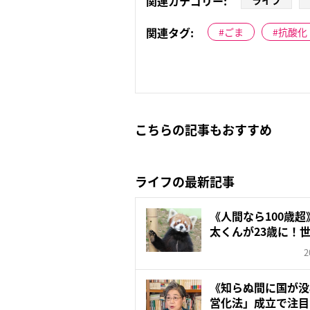
関連カテゴリー:
ライフ
関連タグ:
ごま
抗酸化
こちらの記事もおすすめ
ライフの最新記事
《人間なら100歳
太くんが23歳に！世
2
《知らぬ間に国が没
営化法」成立で注目