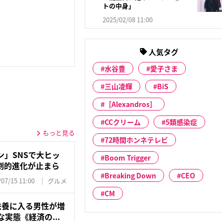
トの中身」
2025/02/08 11:00
人気タグ
水谷豊
愛子さま
三山凌輝
BiS
［Alexandros］
CCクリーム
5類感染症
もっと見る
72時間ホンネテレビ
」SNSで大ヒッ
Boom Trigger
劇的進化が止まら
Breaking Down
CEO
/07/15 11:00
グルメ
CM
扶養に入る男性が増
実態《経済の...