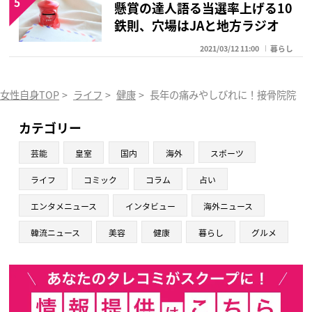
5
懸賞の達人語る当選率上げる10
鉄則、穴場はJAと地方ラジオ
2021/03/12 11:00
暮らし
女性自身TOP
>
ライフ
>
健康
>
長年の痛みやしびれに！接骨院院長
カテゴリー
芸能
皇室
国内
海外
スポーツ
ライフ
コミック
コラム
占い
エンタメニュース
インタビュー
海外ニュース
韓流ニュース
美容
健康
暮らし
グルメ