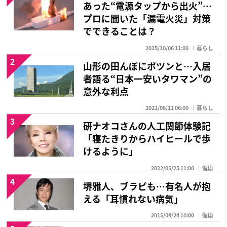
あった“電源タップから出火”…
プロに聞いた「漏電火災」対策
でできることは？
2025/10/06 11:00
暮らし
2
山形の田んぼにポツンと…入居
者語る“日本一安いタワマン”の
意外な利点
2021/08/11 06:00
暮らし
3
研ナオコさんの人工関節体験記
「寝たきりからハイヒールで歩
けるように」
2022/05/25 11:00
健康
4
堺雅人、ブラピも…有名人が抱
える「耳慣れない病気」
2015/04/24 10:00
健康