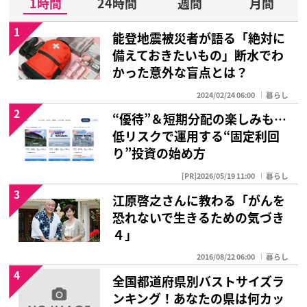
1時間
24時間
週間
月間
1
能登地震被災者が語る「絶対に
備えておきたいもの」断水でわ
かった意外な盲点とは？
2024/02/24 06:00
暮らし
2
“優待”＆短期分配の楽しみも…
低リスクで運用する“固定利回
り”投資の始め方
[PR]2026/05/19 11:00
暮らし
3
江原啓之さんに教わる「がんを
恐れないで生きるための気づき
４」
2016/08/22 06:00
暮らし
4
全国都道府県別バストサイズラ
ンキング！あなたの県は何カッ