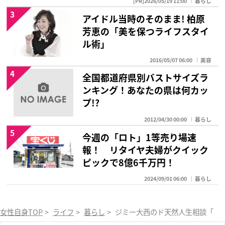
[PR]2026/05/19 11:00
暮らし
3
アイドル当時のそのまま! 柏原
芳恵の「美を保つライフスタイ
ル術」
2016/05/07 06:00
美容
4
全国都道府県別バストサイズラ
ンキング！あなたの県は何カッ
プ!?
2012/04/30 00:00
暮らし
5
今週の「ロト」1等売り場速
報！ リタイヤ夫婦がクイック
ピックで8億6千万円！
2024/09/01 06:00
暮らし
女性自身TOP
>
ライフ
>
暮らし
>
ジミー大西のド天然人生相談「お