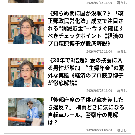
2026/07/16 11:00
暮らし
《知らぬ間に国が没収？》「改
正郵政民営化法」成立で注目さ
れる“消滅貯金”…今すぐ確認す
べきチェックポイント《経済の
プロ荻原博子が徹底解説》
2026/07/10 11:00
暮らし
《30年で3倍超》妻の扶養に入
る男性が増加…“主婦年金”の意
外な実態《経済のプロ荻原博子
が徹底解説》
2026/06/26 11:00
暮らし
「後部座席の子供が傘を差した
ら違反？」 梅雨どきに気になる
自転車ルール、警察庁の見解
は？
2026/06/21 06:00
暮らし