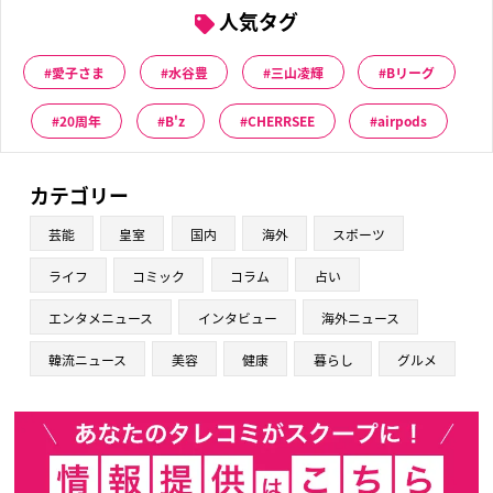
人気タグ
愛子さま
水谷豊
三山凌輝
Bリーグ
20周年
B'z
CHERRSEE
airpods
カテゴリー
芸能
皇室
国内
海外
スポーツ
ライフ
コミック
コラム
占い
エンタメニュース
インタビュー
海外ニュース
韓流ニュース
美容
健康
暮らし
グルメ