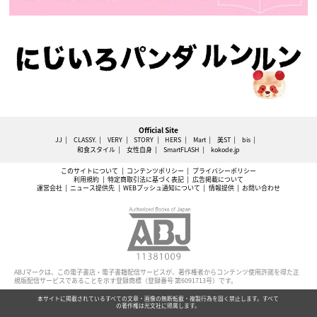
Official Site
JJ
CLASSY.
VERY
STORY
HERS
Mart
美ST
bis
和食スタイル
女性自身
SmartFLASH
kokode.jp
このサイトについて
コンテンツポリシー
プライバシーポリシー
利用規約
特定商取引法に基づく表記
広告掲載について
運営会社
ニュース提供先
WEBプッシュ通知について
情報提供
お問い合わせ
ABJマークは、この電子書店・電子書籍配信サービスが、著作権者からコンテンツ使用許諾を得た正
規版配信サービスであることを示す登録商標（登録番号 第6091713号）です。
本サイトに掲載されているすべての文章・画像の無断転載・複製行為を固く禁止します。すべて
の著作権は光文社に帰属します。