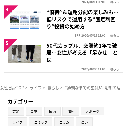
2021/08/11 06:00
暮らし
4
“優待”＆短期分配の楽しみも…
低リスクで運用する“固定利回
り”投資の始め方
[PR]2026/05/19 11:00
暮らし
5
50代カップル、交際約1年で破
局…女性が考える「足かせ」と
は
2019/08/08 11:00
暮らし
女性自身TOP
>
ライフ
>
暮らし
>
“過剰なまでの虫嫌い”増加の理由
カテゴリー
芸能
皇室
国内
海外
スポーツ
ライフ
コミック
コラム
占い