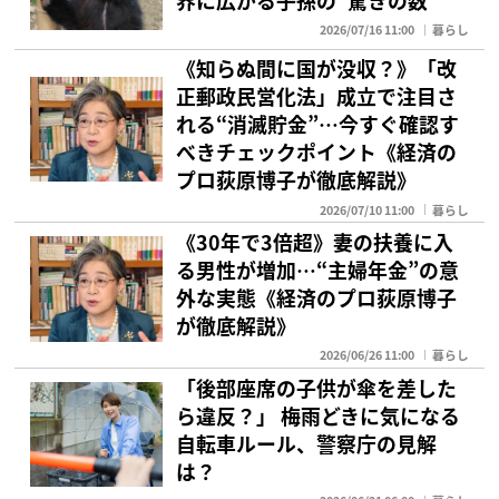
界に広がる子孫の“驚きの数”
2026/07/16 11:00
暮らし
《知らぬ間に国が没収？》「改
正郵政民営化法」成立で注目さ
れる“消滅貯金”…今すぐ確認す
べきチェックポイント《経済の
プロ荻原博子が徹底解説》
2026/07/10 11:00
暮らし
《30年で3倍超》妻の扶養に入
る男性が増加…“主婦年金”の意
外な実態《経済のプロ荻原博子
が徹底解説》
2026/06/26 11:00
暮らし
「後部座席の子供が傘を差した
ら違反？」 梅雨どきに気になる
自転車ルール、警察庁の見解
は？