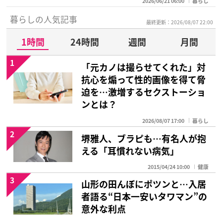
2026/06/21 06:00
暮らし
暮らしの人気記事
最終更新：2026/08/07 22:00
1時間
24時間
週間
月間
1
「元カノは撮らせてくれた」対
抗心を煽って性的画像を得て脅
迫を…激増するセクストーショ
ンとは？
2026/08/07 17:00
暮らし
2
堺雅人、ブラピも…有名人が抱
える「耳慣れない病気」
2015/04/24 10:00
健康
3
山形の田んぼにポツンと…入居
者語る“日本一安いタワマン”の
意外な利点