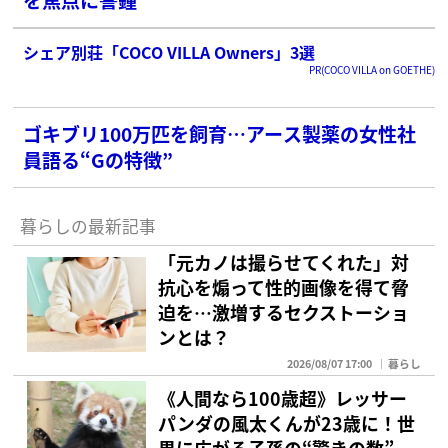
シェア別荘「COCO VILLA Owners」3選
PR(COCO VILLA on GOETHE)
ゴキブリ100万匹を飼育…アース製薬の女性社
員語る“Gの特徴”
暮らしの最新記事
「元カノは撮らせてくれた」対
抗心を煽って性的画像を得て脅
迫を…激増するセクストーショ
ンとは？
2026/08/07 17:00
暮らし
《人間なら100歳超》レッサー
パンダの風太くんが23歳に！世