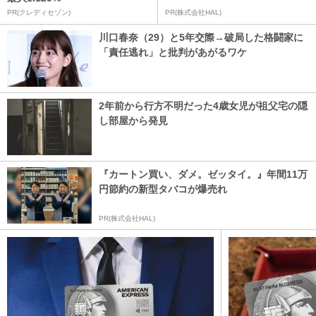
PR(クレディセゾン)
PR(株式会社HAL)
川口春奈（29）と5年交際→破局した格闘家に
「責任逃れ」と批判があがるワケ
2年前から行方不明だった4歳女児が祖父宅の隠
し部屋から発見
『カートン買い、ダメ。ゼッタイ。』年間11万
円節約の新型タバコが爆売れ
PR(株式会社HAL)