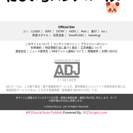
Official Site
JJ
CLASSY.
VERY
STORY
HERS
Mart
美ST
bis
和食スタイル
女性自身
SmartFLASH
kokode.jp
このサイトについて
コンテンツポリシー
プライバシーポリシー
利用規約
特定商取引法に基づく表記
広告掲載について
運営会社
ニュース提供先
WEBプッシュ通知について
情報提供
お問い合わせ
ABJマークは、この電子書店・電子書籍配信サービスが、著作権者からコンテンツ使用許諾を得た正
規版配信サービスであることを示す登録商標（登録番号 第6091713号）です。
本サイトに掲載されているすべての文章・画像の無断転載・複製行為を固く禁止します。すべて
の著作権は光文社に帰属します。
© Kobunsha Co., Ltd. All Rights Reserved.
WP2Social Auto Publish
Powered By :
XYZScripts.com