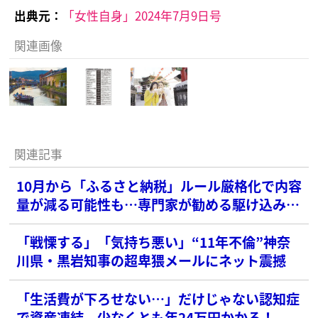
出典元：
「女性自身」2024年7月9日号
関連画像
関連記事
10月から「ふるさと納税」ルール厳格化で内容
量が減る可能性も…専門家が勧める駆け込み返
戻品BEST3
「戦慄する」「気持ち悪い」“11年不倫”神奈
川県・黒岩知事の超卑猥メールにネット震撼
「生活費が下ろせない…」だけじゃない認知症
で資産凍結 少なくとも年24万円かかる！