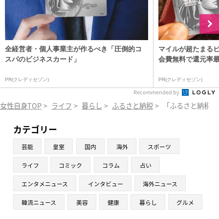
全経営者・個人事業主が作るべき「圧倒的コ
マイルが超たまる
スパのビジネスカード」
会費無料で還元率最大
PR(クレディセゾン)
PR(クレディセゾン)
Recommended by
女性自身TOP
>
ライフ
>
暮らし
>
ふるさと納税
>
「ふるさと納税」
カテゴリー
芸能
皇室
国内
海外
スポーツ
ライフ
コミック
コラム
占い
エンタメニュース
インタビュー
海外ニュース
韓流ニュース
美容
健康
暮らし
グルメ