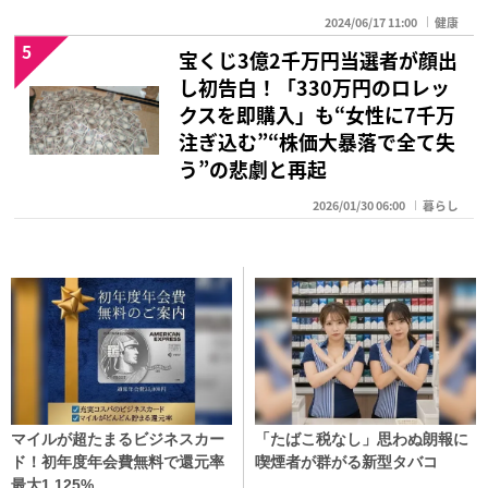
2024/06/17 11:00
健康
5
宝くじ3億2千万円当選者が顔出
し初告白！「330万円のロレッ
クスを即購入」も“女性に7千万
注ぎ込む”“株価大暴落で全て失
う”の悲劇と再起
2026/01/30 06:00
暮らし
マイルが超たまるビジネスカー
「たばこ税なし」思わぬ朗報に
ド！初年度年会費無料で還元率
喫煙者が群がる新型タバコ
最大1.125%