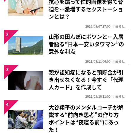
抗心を煽って性的画像を得て脅
迫を…激増するセクストーショ
ンとは？
2026/08/07 17:00
暮らし
2
山形の田んぼにポツンと…入居
者語る“日本一安いタワマン”の
意外な利点
2021/08/11 06:00
暮らし
3
親が認知症になると預貯金が引
き出せなくなる！今すぐ「代理
人カード」を作成して
2022/03/18 11:00
暮らし
4
大谷翔平のメンタルコーチが解
説する“前向き思考”の作り方
ポイントは“夜寝る前”にあっ
た！