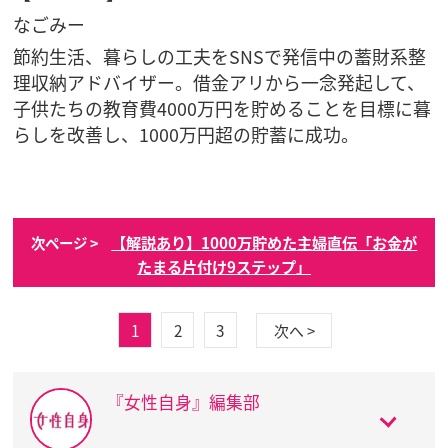
なごみー
節約生活、暮らしの工夫をSNSで発信中の蓄財系整
理収納アドバイザー。借金アリから一念発起して、
子供たちの教育費4000万円を貯めることを目標に暮
らしを改善し、1000万円超の貯蓄に成功。
【解説あり】1000万貯めた主婦直伝「お金が
次ページ >
たまる片付け9ステップ」
1
2
3
次へ >
『女性自身』編集部