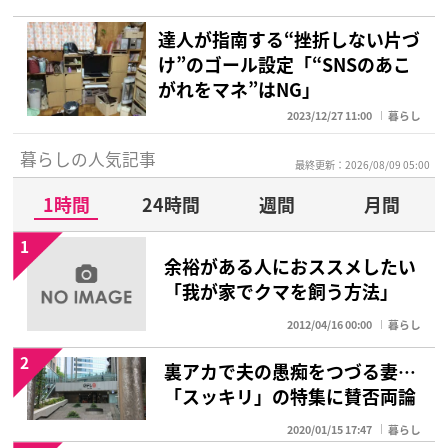
達人が指南する“挫折しない片づ
け”のゴール設定「“SNSのあこ
がれをマネ”はNG」
2023/12/27 11:00
暮らし
暮らしの人気記事
最終更新：2026/08/09 05:00
1時間
24時間
週間
月間
1
余裕がある人におススメしたい
「我が家でクマを飼う方法」
2012/04/16 00:00
暮らし
2
裏アカで夫の愚痴をつづる妻…
「スッキリ」の特集に賛否両論
2020/01/15 17:47
暮らし