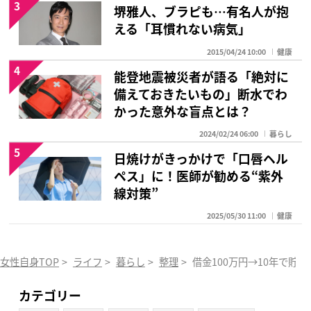
3
堺雅人、ブラピも…有名人が抱
える「耳慣れない病気」
2015/04/24 10:00
健康
4
能登地震被災者が語る「絶対に
備えておきたいもの」断水でわ
かった意外な盲点とは？
2024/02/24 06:00
暮らし
5
日焼けがきっかけで「口唇ヘル
ペス」に！医師が勧める“紫外
線対策”
2025/05/30 11:00
健康
女性自身TOP
>
ライフ
>
暮らし
>
整理
>
借金100万円→10年で貯
カテゴリー