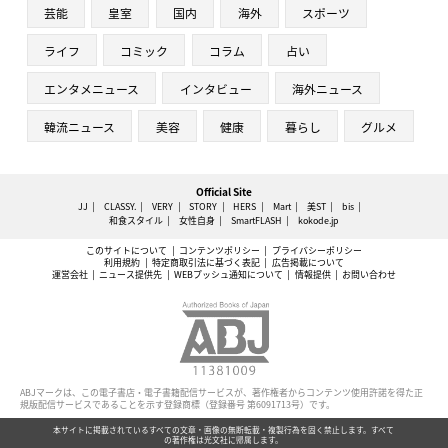
芸能
皇室
国内
海外
スポーツ
ライフ
コミック
コラム
占い
エンタメニュース
インタビュー
海外ニュース
韓流ニュース
美容
健康
暮らし
グルメ
Official Site
JJ
CLASSY.
VERY
STORY
HERS
Mart
美ST
bis
和食スタイル
女性自身
SmartFLASH
kokode.jp
このサイトについて
コンテンツポリシー
プライバシーポリシー
利用規約
特定商取引法に基づく表記
広告掲載について
運営会社
ニュース提供先
WEBプッシュ通知について
情報提供
お問い合わせ
ABJマークは、この電子書店・電子書籍配信サービスが、著作権者からコンテンツ使用許諾を得た正
規版配信サービスであることを示す登録商標（登録番号 第6091713号）です。
本サイトに掲載されているすべての文章・画像の無断転載・複製行為を固く禁止します。すべて
の著作権は光文社に帰属します。