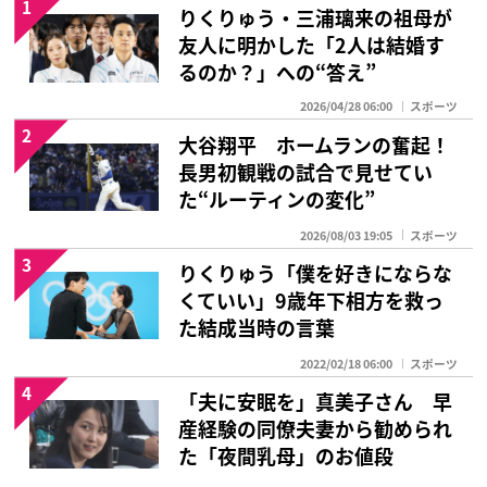
1
りくりゅう・三浦璃来の祖母が
友人に明かした「2人は結婚す
るのか？」への“答え”
2026/04/28 06:00
スポーツ
2
大谷翔平 ホームランの奮起！
長男初観戦の試合で見せてい
た“ルーティンの変化”
2026/08/03 19:05
スポーツ
3
りくりゅう「僕を好きにならな
くていい」9歳年下相方を救っ
た結成当時の言葉
2022/02/18 06:00
スポーツ
4
「夫に安眠を」真美子さん 早
産経験の同僚夫妻から勧められ
た「夜間乳母」のお値段