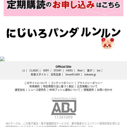
Official Site
JJ
CLASSY.
VERY
STORY
HERS
Mart
美ST
bis
和食スタイル
女性自身
SmartFLASH
kokode.jp
このサイトについて
コンテンツポリシー
プライバシーポリシー
利用規約
特定商取引法に基づく表記
広告掲載について
運営会社
ニュース提供先
WEBプッシュ通知について
情報提供
お問い合わせ
ABJマークは、この電子書店・電子書籍配信サービスが、著作権者からコンテンツ使用許諾を得た正
規版配信サービスであることを示す登録商標（登録番号 第6091713号）です。