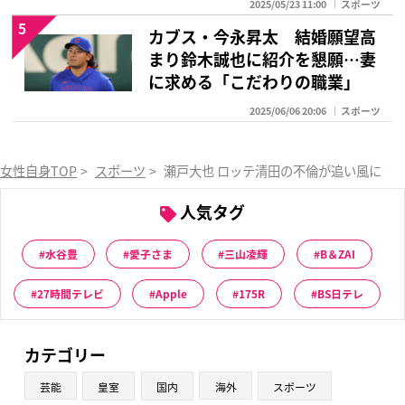
2025/05/23 11:00
スポーツ
5
カブス・今永昇太 結婚願望高
まり鈴木誠也に紹介を懇願…妻
に求める「こだわりの職業」
2025/06/06 20:06
スポーツ
女性自身TOP
>
スポーツ
>
瀬戸大也 ロッテ清田の不倫が追い風に？
人気タグ
水谷豊
愛子さま
三山凌輝
B＆ZAI
27時間テレビ
Apple
175R
BS日テレ
カテゴリー
芸能
皇室
国内
海外
スポーツ