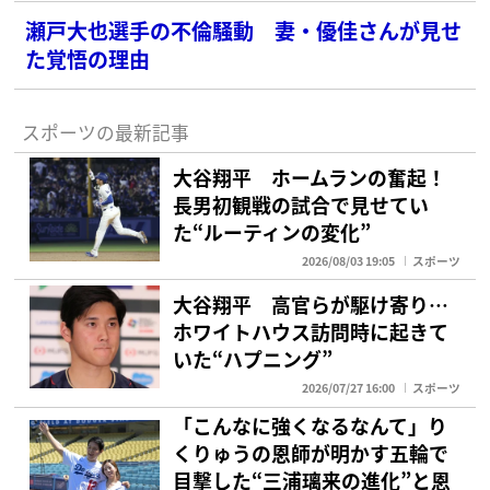
瀬戸大也選手の不倫騒動 妻・優佳さんが見せ
た覚悟の理由
スポーツの最新記事
大谷翔平 ホームランの奮起！
長男初観戦の試合で見せてい
た“ルーティンの変化”
2026/08/03 19:05
スポーツ
大谷翔平 高官らが駆け寄り…
ホワイトハウス訪問時に起きて
いた“ハプニング”
2026/07/27 16:00
スポーツ
「こんなに強くなるなんて」り
くりゅうの恩師が明かす五輪で
目撃した“三浦璃来の進化”と恩