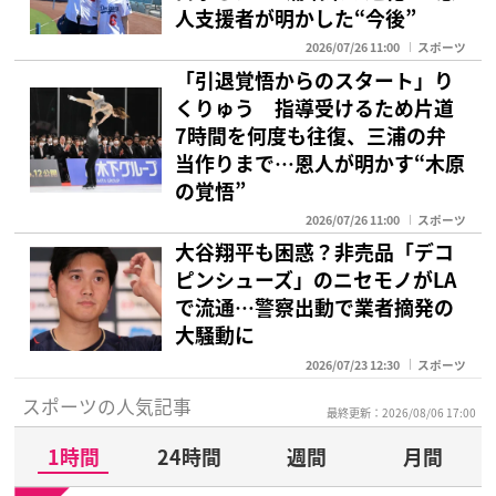
人支援者が明かした“今後”
2026/07/26 11:00
スポーツ
「引退覚悟からのスタート」り
くりゅう 指導受けるため片道
7時間を何度も往復、三浦の弁
当作りまで…恩人が明かす“木原
の覚悟”
2026/07/26 11:00
スポーツ
大谷翔平も困惑？非売品「デコ
ピンシューズ」のニセモノがLA
で流通…警察出動で業者摘発の
大騒動に
2026/07/23 12:30
スポーツ
スポーツの人気記事
最終更新：2026/08/06 17:00
1時間
24時間
週間
月間