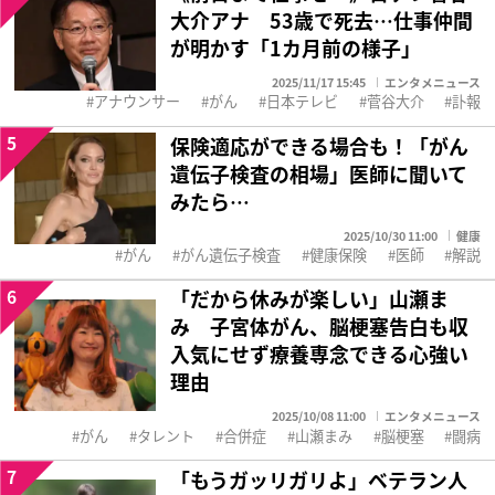
大介アナ 53歳で死去…仕事仲間
が明かす「1カ月前の様子」
2025/11/17 15:45
エンタメニュース
アナウンサー
がん
日本テレビ
菅谷大介
訃報
5
保険適応ができる場合も！「がん
遺伝子検査の相場」医師に聞いて
みたら…
2025/10/30 11:00
健康
がん
がん遺伝子検査
健康保険
医師
解説
6
「だから休みが楽しい」山瀬ま
み 子宮体がん、脳梗塞告白も収
入気にせず療養専念できる心強い
理由
2025/10/08 11:00
エンタメニュース
がん
タレント
合併症
山瀬まみ
脳梗塞
闘病
7
「もうガッリガリよ」ベテラン人