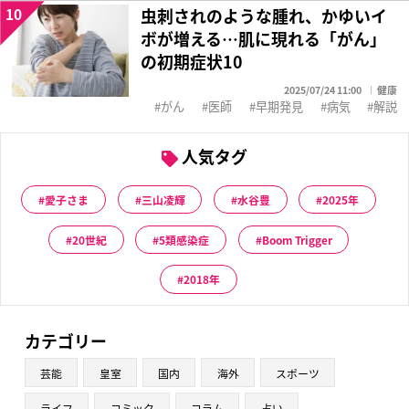
10
虫刺されのような腫れ、かゆいイ
ボが増える…肌に現れる「がん」
の初期症状10
2025/07/24 11:00
健康
がん
医師
早期発見
病気
解説
人気タグ
愛子さま
三山凌輝
水谷豊
2025年
20世紀
5類感染症
Boom Trigger
2018年
カテゴリー
芸能
皇室
国内
海外
スポーツ
ライフ
コミック
コラム
占い