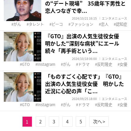
の“デート現場” 35歳年下男性と
恋人つなぎで幸...
2024/10/21 16:15
エンタメニュース
がん
タレント
ピーコ
ファッション
恋人
認知症
『GTO』出演の人気生徒役女優
明かした“深刻な病状”にエール
続々「再手術という...
2024/10/18 06:00
エンタメニュース
GTO
Instagram
がん
ドラマ
反町隆史
女優
「ものすごく心配です」『GTO』
出演の人気生徒役女優 明かした
近況に心配の声「こ...
2024/09/25 18:00
エンタメニュース
GTO
Instagram
がん
ドラマ
反町隆史
女優
1
2
3
4
5
次へ >