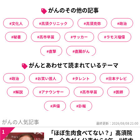
がんのその他の記事
文化人
高須クリニック
高須克弥
政治
秘書
高市早苗
サッカー
ラモス瑠偉
直撃
直腸がん
がんとあわせて読まれているテーマ
政治
お笑い芸人
タレント
日本テレビ
解説
アナウンサー
高市早苗
医師
声優
訃報
がんの人気記事
最終更新：2026/08/08 21:00
1
「ほぼ生肉食べてない？」高須院