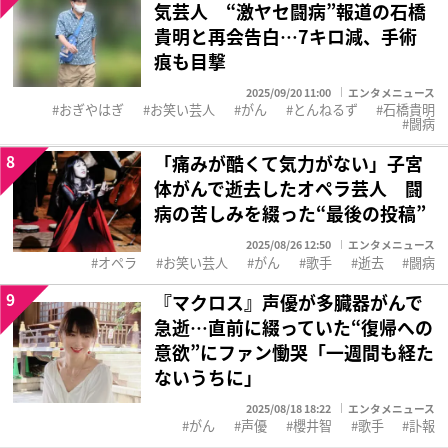
気芸人 “激ヤセ闘病”報道の石橋
貴明と再会告白…7キロ減、手術
痕も目撃
2025/09/20 11:00
エンタメニュース
おぎやはぎ
お笑い芸人
がん
とんねるず
石橋貴明
闘病
8
「痛みが酷くて気力がない」子宮
体がんで逝去したオペラ芸人 闘
病の苦しみを綴った“最後の投稿”
2025/08/26 12:50
エンタメニュース
オペラ
お笑い芸人
がん
歌手
逝去
闘病
9
『マクロス』声優が多臓器がんで
急逝…直前に綴っていた“復帰への
意欲”にファン慟哭「一週間も経た
ないうちに」
2025/08/18 18:22
エンタメニュース
がん
声優
櫻井智
歌手
訃報