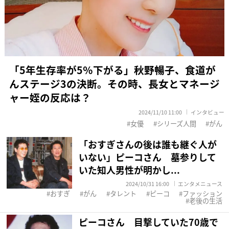
「5年生存率が5％下がる」秋野暢子、食道が
んステージ3の決断。その時、長女とマネージ
ャー姪の反応は？
2024/11/10 11:00
インタビュー
女優
シリーズ人間
がん
「おすぎさんの後は誰も継ぐ人が
いない」ピーコさん 墓参りして
いた知人男性が明かし...
2024/10/31 16:00
エンタメニュース
おすぎ
がん
タレント
ピーコ
ファッション
老後の生活
ピーコさん 目撃していた70歳で