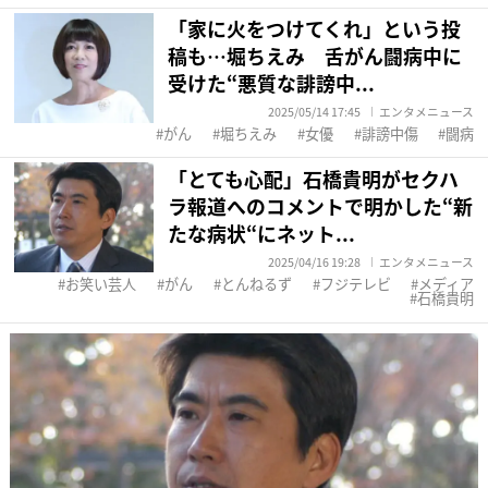
「家に火をつけてくれ」という投
稿も…堀ちえみ 舌がん闘病中に
受けた“悪質な誹謗中...
2025/05/14 17:45
エンタメニュース
がん
堀ちえみ
女優
誹謗中傷
闘病
「とても心配」石橋貴明がセクハ
ラ報道へのコメントで明かした“新
たな病状“にネット...
2025/04/16 19:28
エンタメニュース
お笑い芸人
がん
とんねるず
フジテレビ
メディア
石橋貴明