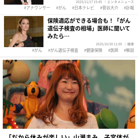
2025/11/17 15:45
エンタメニュース
アナウンサー
がん
日本テレビ
菅谷大介
訃報
保険適応ができる場合も！「がん
遺伝子検査の相場」医師に聞いて
みたら…
2025/10/30 11:00
健康
がん
がん遺伝子検査
健康保険
医師
解説
「だから休みが楽しい」山瀬まみ 子宮体が