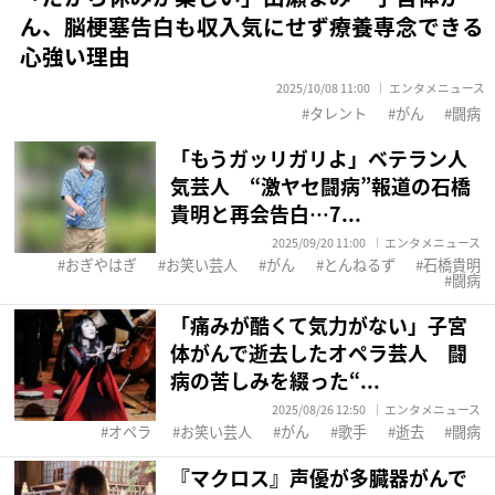
ん、脳梗塞告白も収入気にせず療養専念できる
心強い理由
2025/10/08 11:00
エンタメニュース
タレント
がん
闘病
「もうガッリガリよ」ベテラン人
気芸人 “激ヤセ闘病”報道の石橋
貴明と再会告白…7...
2025/09/20 11:00
エンタメニュース
おぎやはぎ
お笑い芸人
がん
とんねるず
石橋貴明
闘病
「痛みが酷くて気力がない」子宮
体がんで逝去したオペラ芸人 闘
病の苦しみを綴った“...
2025/08/26 12:50
エンタメニュース
オペラ
お笑い芸人
がん
歌手
逝去
闘病
『マクロス』声優が多臓器がんで