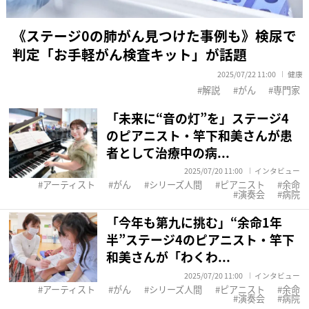
《ステージ0の肺がん見つけた事例も》検尿で
判定「お手軽がん検査キット」が話題
2025/07/22 11:00
健康
解説
がん
専門家
「未来に“音の灯”を」ステージ4
のピアニスト・竿下和美さんが患
者として治療中の病...
2025/07/20 11:00
インタビュー
アーティスト
がん
シリーズ人間
ピアニスト
余命
演奏会
病院
「今年も第九に挑む」“余命1年
半”ステージ4のピアニスト・竿下
和美さんが「わくわ...
2025/07/20 11:00
インタビュー
アーティスト
がん
シリーズ人間
ピアニスト
余命
演奏会
病院