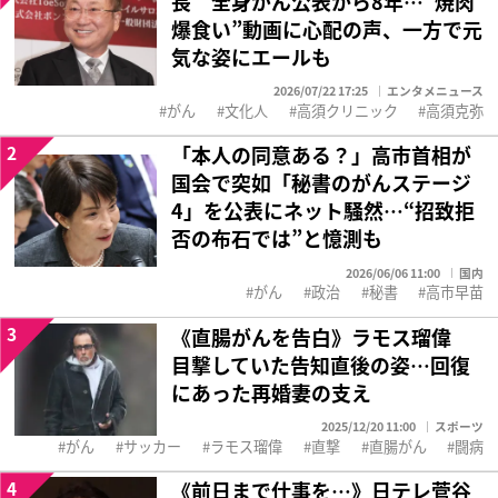
長 全身がん公表から8年…“焼肉
爆食い”動画に心配の声、一方で元
気な姿にエールも
2026/07/22 17:25
エンタメニュース
がん
文化人
高須クリニック
高須克弥
2
「本人の同意ある？」高市首相が
国会で突如「秘書のがんステージ
4」を公表にネット騒然…“招致拒
否の布石では”と憶測も
2026/06/06 11:00
国内
がん
政治
秘書
高市早苗
3
《直腸がんを告白》ラモス瑠偉
目撃していた告知直後の姿…回復
にあった再婚妻の支え
2025/12/20 11:00
スポーツ
がん
サッカー
ラモス瑠偉
直撃
直腸がん
闘病
4
《前日まで仕事を…》日テレ菅谷