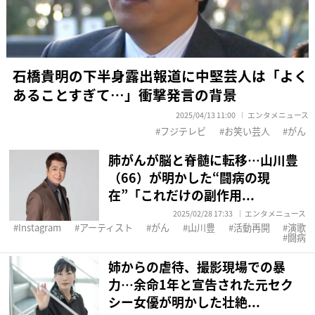
石橋貴明の下半身露出報道に中堅芸人は「よく
あることすぎて…」衝撃発言の背景
2025/04/13 11:00
エンタメニュース
フジテレビ
お笑い芸人
がん
肺がんが脳と脊髄に転移…山川豊
（66）が明かした“闘病の現
在”「これだけの副作用...
2025/02/28 17:33
エンタメニュース
Instagram
アーティスト
がん
山川豊
活動再開
演歌
闘病
姉からの虐待、撮影現場での暴
力…余命1年と宣告された元セク
シー女優が明かした壮絶...