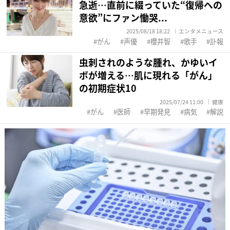
急逝…直前に綴っていた“復帰への
意欲”にファン慟哭...
2025/08/18 18:22
エンタメニュース
がん
声優
櫻井智
歌手
訃報
虫刺されのような腫れ、かゆいイ
ボが増える…肌に現れる「がん」
の初期症状10
2025/07/24 11:00
健康
がん
医師
早期発見
病気
解説