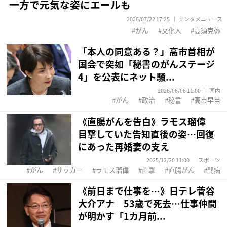
一方で元気な姿にエールも
2026/07/22 17:25
エンタメニュース
がん
文化人
高須克弥
「本人の同意ある？」高市首相が
国会で突如「秘書のがんステージ
4」を公表にネット騒...
2026/06/06 11:00
国内
がん
政治
秘書
高市早苗
《直腸がんを告白》ラモス瑠偉
目撃していた告知直後の姿…回復
にあった再婚妻の支え
2025/12/20 11:00
スポーツ
がん
サッカー
ラモス瑠偉
直撃
直腸がん
闘病
《前日まで仕事を…》日テレ菅谷
大介アナ 53歳で死去…仕事仲間
が明かす「1カ月前...