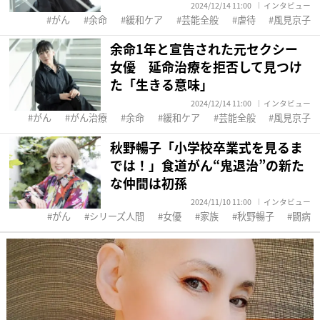
2024/12/14 11:00
インタビュー
がん
余命
緩和ケア
芸能全般
虐待
風見京子
余命1年と宣告された元セクシー
女優 延命治療を拒否して見つけ
た「生きる意味」
2024/12/14 11:00
インタビュー
がん
がん治療
余命
緩和ケア
芸能全般
風見京子
秋野暢子「小学校卒業式を見るま
では！」食道がん“鬼退治”の新た
な仲間は初孫
2024/11/10 11:00
インタビュー
がん
シリーズ人間
女優
家族
秋野暢子
闘病