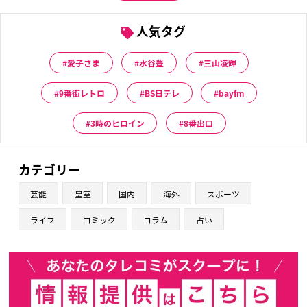
人気タグ
愛子さま
水谷豊
三山凌輝
9番街レトロ
BS日テレ
bayfm
3時のヒロイン
8番出口
カテゴリー
芸能
皇室
国内
海外
スポーツ
ライフ
コミック
コラム
占い