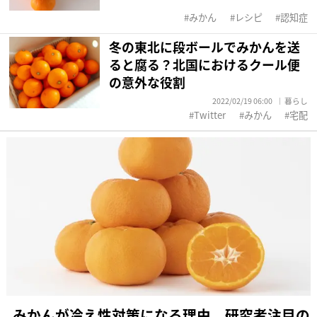
みかん
レシピ
認知症
冬の東北に段ボールでみかんを送
ると腐る？北国におけるクール便
の意外な役割
2022/02/19 06:00
暮らし
Twitter
みかん
宅配
みかんが冷え性対策になる理由 研究者注目の