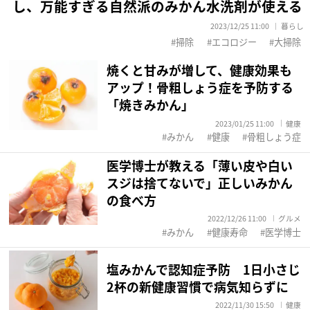
し、万能すぎる自然派のみかん水洗剤が使える
2023/12/25 11:00
暮らし
掃除
エコロジー
大掃除
焼くと甘みが増して、健康効果も
アップ！骨粗しょう症を予防する
「焼きみかん」
2023/01/25 11:00
健康
みかん
健康
骨粗しょう症
医学博士が教える「薄い皮や白い
スジは捨てないで」正しいみかん
の食べ方
2022/12/26 11:00
グルメ
みかん
健康寿命
医学博士
塩みかんで認知症予防 1日小さじ
2杯の新健康習慣で病気知らずに
2022/11/30 15:50
健康