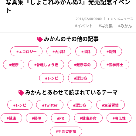
写真集『しょこれみかんぬ2』発売記念イベン
ト
2011/02/08 00:00
エンタメニュース
イベント
写真集
みかん
みかんのその他の記事
エコロジー
大掃除
掃除
洗剤
健康
骨粗しょう症
健康寿命
医学博士
レシピ
認知症
みかんとあわせて読まれているテーマ
レシピ
Twitter
認知症
生活習慣
健康
掃除
PR
健康寿命
冷え性
生活習慣病