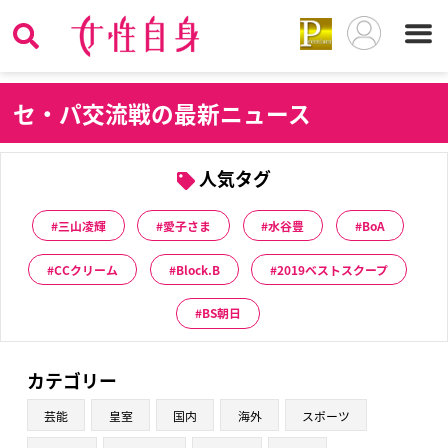
セ
・パ交流戦の最新ニュース
人気タグ
三山凌輝
愛子さま
水谷豊
BoA
CCクリーム
Block.B
2019ベストスクープ
BS朝日
カテゴリー
芸能
皇室
国内
海外
スポーツ