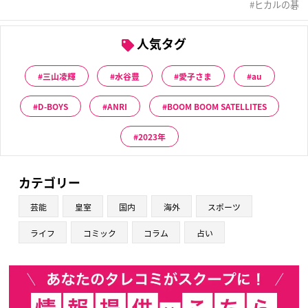
ヒカルの碁
人気タグ
三山凌輝
水谷豊
愛子さま
au
D-BOYS
ANRI
BOOM BOOM SATELLITES
2023年
カテゴリー
芸能
皇室
国内
海外
スポーツ
ライフ
コミック
コラム
占い