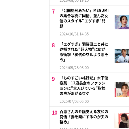
2026/08/05 19:10
「公開処刑みたい」MEGUMI
の集合写真に同情、並んだ女
優のスタイル“エグすぎ”問
題
2024/10/31 14:35
「エグすぎ」羽賀研二と共に
逮捕された“超大物”に広が
る衝撃「稀代のワルより悪そ
う」
2024/09/28 06:00
「ものすごい格好だ」木下優
樹菜 12歳長女のファッシ
ョンに“大人びている”指摘
の声があがるワケ
2025/07/03 06:00
百恵さんの介護支える友和の
覚悟「妻を楽にするのが夫の
務め」