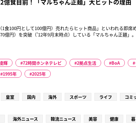
で2億食目前！「マルちゃん正麺」大ヒットの理由
（1食100円として100億円）売れたらヒット商品」といわれる即席
170億円）を突破（’12年9月末時点）している「マルちゃん正麺」
に迫るという驚異の勢いだ。今回は、この空前の大ヒット商品の”生
ちに、今だから話せる「マルちゃん正麺の開発秘話」を聞いた。
ら、
凌輝
72時間ホンネテレビ
2拠点生活
BoA
1995年
2025年
皇室
国内
海外
スポーツ
ライフ
コミ
海外ニュース
韓流ニュース
美容
健康
暮