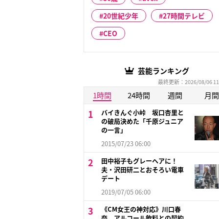
20世紀少年
27時間テレビ
CEO
芸能ランキング
最終更新：2026/08/06 11
1時間
24時間
週間
月間
バイきんぐ小峠 坂口杏里と
の破局決めた「千原ジュニア
の一言」
2015/07/23 06:00
田中裕子もグレーヘアに！
夫・沢田研二とおそろい電車
デート
2019/07/05 06:00
《CM女王の神対応》川口春
奈 アルコール飲料との契約