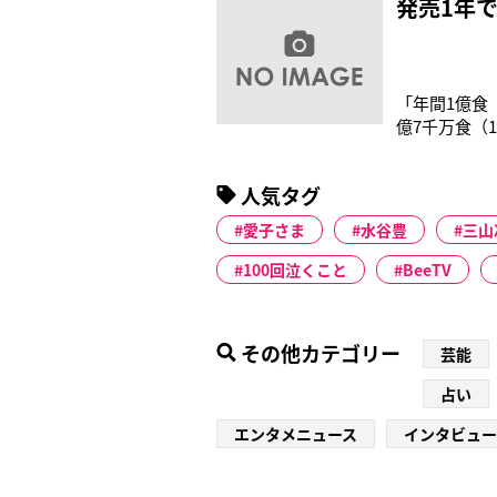
発売1年
「年間1億食
億7千万食（
して、2億食
産の担当者た
人気タグ
切り出してか
愛子さま
水谷豊
三山
100回泣くこと
BeeTV
その他カテゴリー
芸能
占い
エンタメニュース
インタビュー