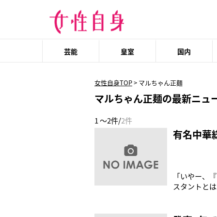
芸能
皇室
国内
女性自身TOP
>
マルちゃん正麺
マルちゃん正麺の最新ニュ
1 ～2件/
2件
有名中華
「いやー、『
スタントとは
グループ総料
ほどクオリテ
ピを、菰田さ