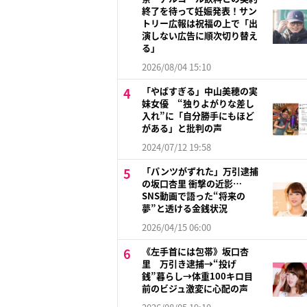
終了を待って妊娠発表！サン
トリー広報は祝福の上で「出
演しない広告に順次切り替え
る」
2026/08/04 15:10
「やばすぎる」中山美穂の実
妹女優 “独りよがりな差し
入れ”に「自分勝手にもほど
がある」と批判の声
2024/07/12 19:58
「パンツがずれた」万引逮捕
の坂口杏里 衝撃の近影…
SNS動画で語った“将来の
夢”と透ける金銭状況
2026/04/15 06:00
《左手首には包帯》坂口杏
里 万引き逮捕→“投げ
銭”暮らし→体重100キロ目
前のビジュ激変に心配の声