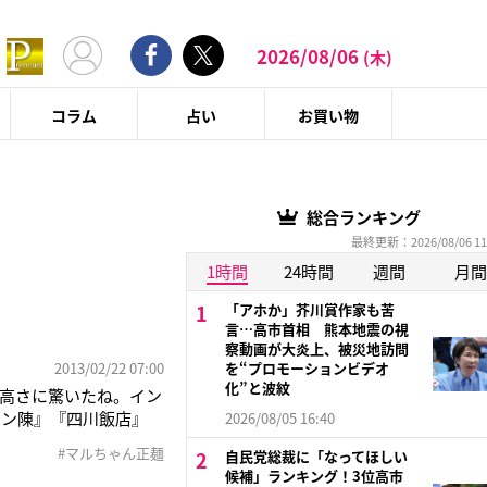
2026/08/06
(木)
コラム
占い
お買い物
総合ランキング
最終更新：2026/08/06 11
1時間
24時間
週間
月間
「アホか」芥川賞作家も苦
言…高市首相 熊本地震の視
察動画が大炎上、被災地訪問
2013/02/22 07:00
を“プロモーションビデオ
化”と波紋
高さに驚いたね。イン
ラン陳』『四川飯店』
2026/08/05 16:40
は、プロの料理人も驚く
#マルちゃん正麺
自民党総裁に「なってほしい
味しくするアレンジレシ
候補」ランキング！3位高市