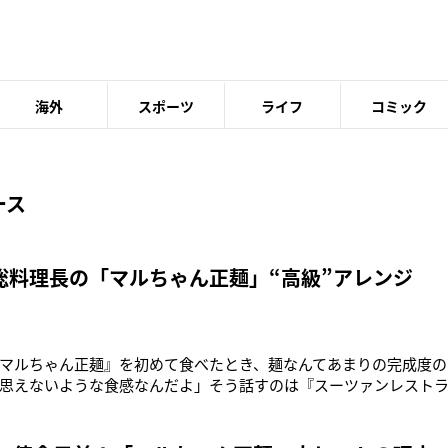
海外
スポーツ
ライフ
コミック
ース
総料理長の「マルちゃん正麺」“高級”アレンジ
マルちゃん正麺』を初めて食べたとき、麺なんてあまりの完成度の
思えないような食感なんだよ」そう話すのは『スーツァンレスト
理長の菰田欣也さん。最近のインスタント食品やコンビニフード
ィが高い。そんなインスタント食品やコンビニフードをさらに美
んが教えてくれた。『東