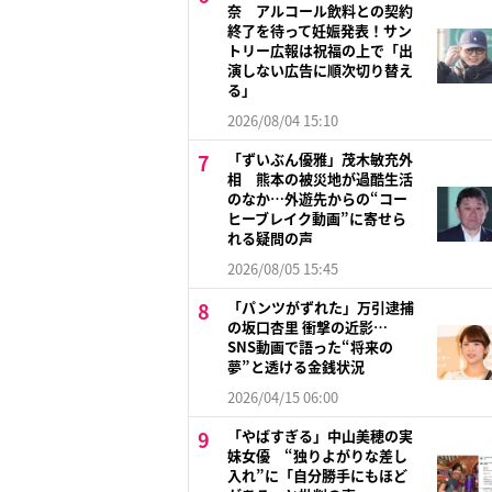
奈 アルコール飲料との契約
終了を待って妊娠発表！サン
トリー広報は祝福の上で「出
演しない広告に順次切り替え
る」
2026/08/04 15:10
「ずいぶん優雅」茂木敏充外
相 熊本の被災地が過酷生活
のなか…外遊先からの“コー
ヒーブレイク動画”に寄せら
れる疑問の声
2026/08/05 15:45
「パンツがずれた」万引逮捕
の坂口杏里 衝撃の近影…
SNS動画で語った“将来の
夢”と透ける金銭状況
2026/04/15 06:00
「やばすぎる」中山美穂の実
妹女優 “独りよがりな差し
入れ”に「自分勝手にもほど