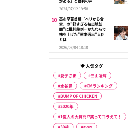
がある」と批判の声
2024/07/12 19:58
高市早苗首相「ヘリから合
掌」の“軽すぎる被災地訪
問”に批判殺到…かたわらで
株を上げた“熊本選出”大臣
とは
2026/08/04 18:10
人気タグ
愛子さま
三山凌輝
水谷豊
CMランキング
BUMP OF CHICKEN
2020年
1億人の大質問!?笑ってコラえて！
30歳
avex