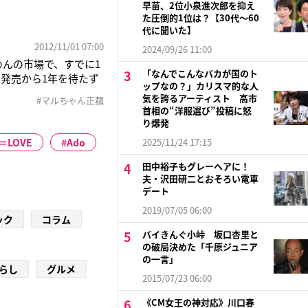
早苗、2位小泉進次郎を抑え
た圧倒的1位は？【30代〜60
代に聞いた】
2012/11/01 07:00
2024/09/26 11:00
めんの市場で、すでに1
「なんでこんなバカが国のト
。発売から1年を待たず
ップなの？」カリスマ的な人
みの親”である東洋水
気を誇るアーティスト 高市
#マルちゃん正麺
「通常の場合、めんを
首相の“洋服選び”投稿に怒
り爆発
＝LOVE
Ado
2025/11/24 17:15
田中裕子もグレーヘアに！
夫・沢田研二とおそろい電車
デート
2019/07/05 06:00
ック
コラム
バイきんぐ小峠 坂口杏里と
の破局決めた「千原ジュニア
の一言」
らし
グルメ
2015/07/23 06:00
《CM女王の神対応》川口春