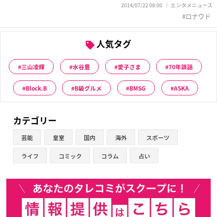
2014/07/22 08:00
エンタメニュース
ロナウド
人気タグ
三山凌輝
水谷豊
愛子さま
70年談話
Block.B
B級グルメ
BMSG
ASKA
カテゴリー
芸能
皇室
国内
海外
スポーツ
ライフ
コミック
コラム
占い