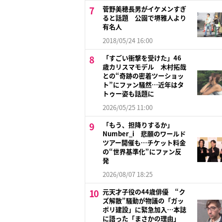
菅野美穂長男がイケメンすぎ
ると話題 公園で堺雅人より
有名人
2018/05/24 16:00
「すごい衝撃を受けた」46
歳カリスマモデル 木村拓哉
との“奇跡の密着ツーショッ
ト”にファン騒然…近年はタ
トゥー姿も話題に
2026/05/25 11:00
「もう、担降りするか」
Number_i 悲願のワールド
ツアー開催も…チケット料金
の“世界基準化”にファン反
発
2026/08/07 18:25
元天才子役の44歳俳優 “ク
ズ解散”騒動が物議の「ガッ
ポリ建設」に緊急加入…本誌
に語った「まさかの理由」