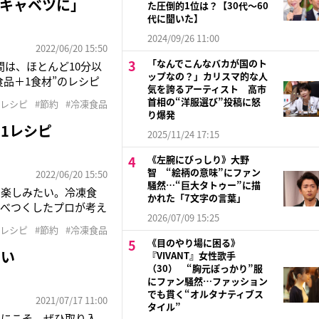
キャベツに」
た圧倒的1位は？【30代〜60
代に聞いた】
2024/09/26 11:00
2022/06/20 15:50
「なんでこんなバカが国のト
は、ほとんど10分以
ップなの？」カリスマ的な人
品＋1食材”のレシピ
気を誇るアーティスト 高市
必要なぶんだけを使用
首相の“洋服選び”投稿に怒
#レシピ
#節約
#冷凍食品
は向上しているのに、価
り爆発
1レシピ
2025/11/24 17:15
《左腕にびっしり》大野
智 “絵柄の意味”にファン
2022/06/20 15:50
騒然…“巨大タトゥー”に描
く楽しみたい。冷凍食
かれた「7文字の言葉」
食べつくしたプロが考え
2026/07/09 15:25
宝島社）の著者で、冷凍
#レシピ
#節約
#冷凍食品
教えてくれた。■海と
《目のやり場に困る》
高い
『VIVANT』女性歌手
（30） “胸元ぽっかり”服
にファン騒然…ファッション
でも貫く“オルタナティブス
2021/07/17 11:00
タイル”
性にこそ、ぜひ取り入