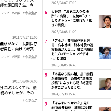
2026/08/07 17:10
医師の鎌田實先生。今
。「東日本大震災で被
大野智 “お気に入りの場
#レシピ
#野菜
#冷凍食品
たのです。サバ缶は栄
所”に出没し…左腕の“びっ
しりタトゥー”に現れた「驚
きの異変」
2026/08/08 11:00
2021/07/17 11:00
「アホか」芥川賞作家も苦
。無駄がなく、長期保存
言…高市首相 熊本地震の視
齢者男性に向けて考案
察動画が大炎上、被災地訪問
のは、“頑張らない健
を“プロモーションビデオ
#レシピ
#野菜
#冷凍食品
化”と波紋
するのは冷凍野菜を使
2026/08/05 16:40
「本当なら酷い話」黒田勇樹
が離婚報告 過去の“意味深
2016/06/06 06:00
投稿”にネット心配「絶望感
十分に取れなくても、便
がすごかったろうな」
年務めましたが、その
2024/07/30 15:40
こう力説するのは、冷
#冷凍食品
の山本純子さん
「ほんまにつかれた」元E-
girls藤井萩花 離婚2カ月前