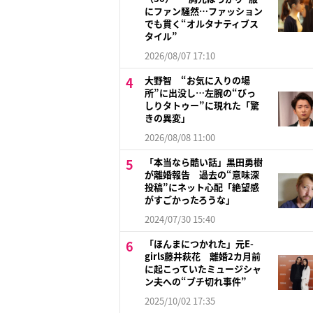
にファン騒然…ファッション
でも貫く“オルタナティブス
タイル”
2026/08/07 17:10
大野智 “お気に入りの場
所”に出没し…左腕の“びっ
しりタトゥー”に現れた「驚
きの異変」
2026/08/08 11:00
「本当なら酷い話」黒田勇樹
が離婚報告 過去の“意味深
投稿”にネット心配「絶望感
がすごかったろうな」
2024/07/30 15:40
「ほんまにつかれた」元E-
girls藤井萩花 離婚2カ月前
に起こっていたミュージシャ
ン夫への“ブチ切れ事件”
2025/10/02 17:35