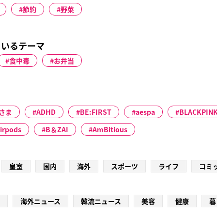
節約
野菜
ているテーマ
食中毒
お弁当
さま
ADHD
BE:FIRST
aespa
BLACKPIN
irpods
B＆ZAI
AmBitious
皇室
国内
海外
スポーツ
ライフ
コミ
海外ニュース
韓流ニュース
美容
健康
暮