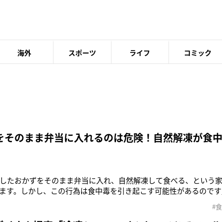
海外
スポーツ
ライフ
コミック
をそのまま弁当に入れるのは危険！自然解凍が食
したおかずをそのまま弁当に入れ、自然解凍して食べる、という家
ます。しかし、この行為は食中毒を引き起こす可能性があるのです
の寺内麻美さん。「市販でも『自然解凍OK』という冷凍食品が多
#
気があります。それをまねるのか、自家製の冷凍おかずや自然解凍
、保冷剤代わりに凍