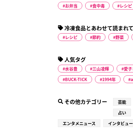
お弁当
食中毒
レシピ
冷凍食品とあわせて読まれ
レシピ
節約
野菜
人気タグ
水谷豊
三山凌輝
愛子
BUCK-TICK
1994年
a
その他カテゴリー
芸能
占い
エンタメニュース
インタビュー