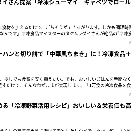
ダイさん提案「冷凍シューマイ＋キャベツでロール
1食材を加えるだけで、ごちそうができあがります。しかも調理時間
なんです」冷凍食品マイスターのタケムラダイさんが絶品の“冷凍食
れた。「野菜が高騰していますが、生野菜とは違って、冷凍野菜は
存することができます。急速冷凍の技術も進み、おいしさ、栄養
す。冷食を“下味
ーハンと切り餅で「中華風ちまき」に！冷凍食品＋
、少しでも食費を安く抑えたい。でも、おいしいごはんを手間な
足すだけで、そんなわがままが実現します。『1万食の冷凍食品を
ス1食材でバリエーション無限大! 冷凍食品アレンジ神レシピ大全』（
ーのタケムラダイさんが、冷凍食品を劇的においしくするレシピを
冷凍シーフー
める「冷凍野菜活用レシピ」おいしい＆栄養価も
暮らしの高齢者男性に向けて考案したレシピでしたが、忙しい女