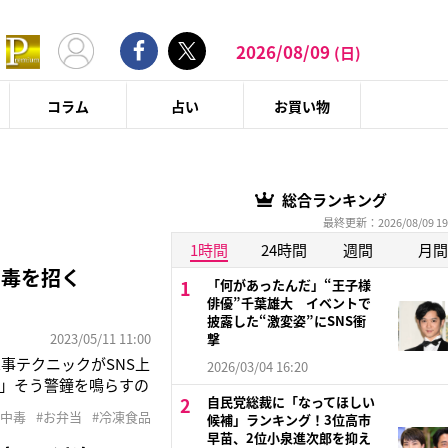
2026/08/09
(日)
コラム
占い
お買い物
総合ランキング
最終更新：2026/08/09 19
1時間
24時間
週間
月間
中毒を招く
「何があったんだ」“王子様
俳優”千葉雄大 イベントで
披露した“激変姿”にSNS衝
2023/05/11 11:00
撃
事テクニックがSNS上
2026/03/04 16:20
」そう警鐘を鳴らすの
自民党総裁に「なってほしい
く出回り、簡単で時短
食中毒
#お弁当
#冷凍食品
候補」ランキング！3位高市
OKとはうたっていな
早苗、2位小泉進次郎を抑え