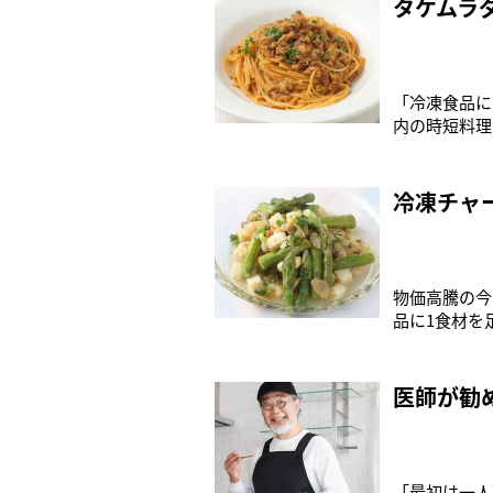
タケムラ
「冷凍食品に
内の時短料理
を紹介してく
し、残りを保
格は手ごろで
冷凍チャ
物価高騰の今
品に1食材を
た!! プラ
食品マイスタ
農園のマリネ
医師が勧
「最初は一人