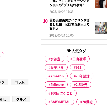
に起こっていたミュージシャ
ン夫への“ブチ切れ事件”
2025/10/02 17:35
菅野美穂長男がイケメンすぎ
ると話題 公園で堺雅人より
有名人
2018/05/24 16:00
人気タグ
K
水谷豊
三山凌輝
愛子さま
911
Amazon
70年談話
ック
コラム
4Minute
2.5次元
100回泣くこと
らし
グルメ
BABYMETAL
20世紀