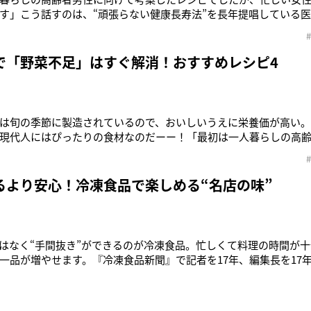
す」こう話すのは、“頑張らない健康長寿法”を長年提唱している
が新しく提案するのは冷凍野菜を使った「健康手抜きごはん」だ
齢者の方を訪問していたときに、サバ缶を開けて食べているのを見
おすすめなのですが、サバ
で「野菜不足」はすぐ解消！おすすめレシピ4
は旬の季節に製造されているので、おいしいうえに栄養価が高い
現代人にはぴったりの食材なのだーー！「最初は一人暮らしの高
したが、忙しい女性にこそ、ぜひ取り入れてほしいです」こう話す
長年提唱している医師の鎌田實先生。今回、鎌田先生が新しく提案
抜きごはん」だ。現代女
るより安心！冷凍食品で楽しめる“名店の味”
ではなく“手間抜き”ができるのが冷凍食品。忙しくて料理の時間が
一品が増やせます。『冷凍食品新聞』で記者を17年、編集長を17
は味、種類、利便性の全てにおいて格段の進歩を遂げています」
サイト「エフエフプレス」を運営する、冷凍食品ジャーナリスト
こで、自らも“ほぼ毎日、