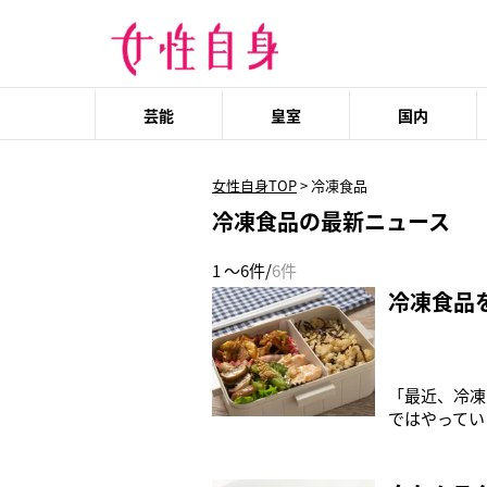
芸能
皇室
国内
女性自身TOP
>
冷凍食品
冷凍食品の最新ニュース
1 ～6件/
6件
冷凍食品
「最近、冷凍
ではやってい
は管理栄養士
にもなると人
い冷凍食品を