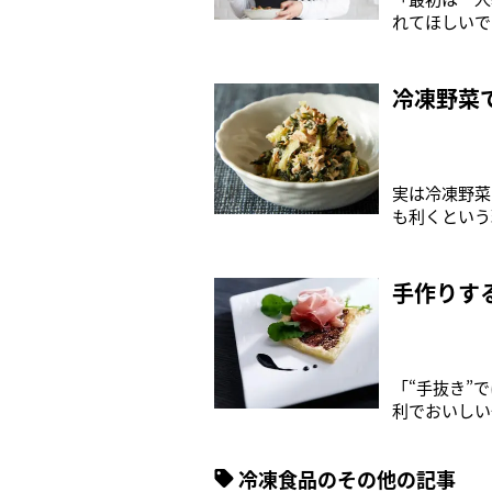
れてほしいで
回、鎌田先生
災した単身高
養価が高くて
冷凍野菜
実は冷凍野菜
も利くという
したレシピで
康長寿法”を
った「健康手
手作りす
「“手抜き”
利でおいしい
間、冷凍食品
凍食品の情報
冷凍食品のその他の記事
（58）。そ