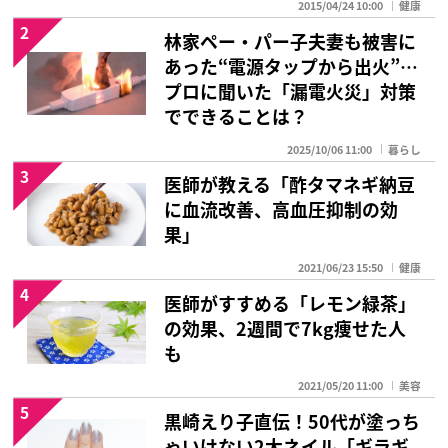
2015/04/24 10:00
健康
2
林家ペー・パー子夫妻も被害に
あった“電源タップから出火”…
プロに聞いた「漏電火災」対策
でできることは？
2025/10/06 11:00
暮らし
3
医師が教える「酢タマネギ納豆
に血流改善、高血圧抑制の効
果」
2021/06/23 15:50
健康
4
医師がすすめる「レモン緑茶」
の効果、2週間で7kg痩せた人
も
2021/05/20 11:00
美容
5
黒崎えり子直伝！50代が塗っち
ゃいけない2大ネイル「ギラギ