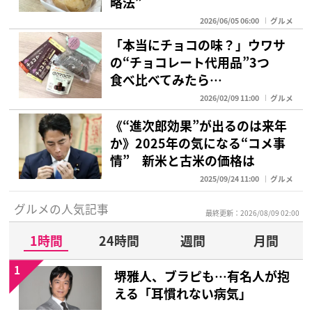
略法”
2026/06/05 06:00
グルメ
「本当にチョコの味？」ウワサ
の“チョコレート代用品”3つ
食べ比べてみたら…
2026/02/09 11:00
グルメ
《“進次郎効果”が出るのは来年
か》2025年の気になる“コメ事
情” 新米と古米の価格は
2025/09/24 11:00
グルメ
グルメの人気記事
最終更新：2026/08/09 02:00
1時間
24時間
週間
月間
1
堺雅人、ブラピも…有名人が抱
える「耳慣れない病気」