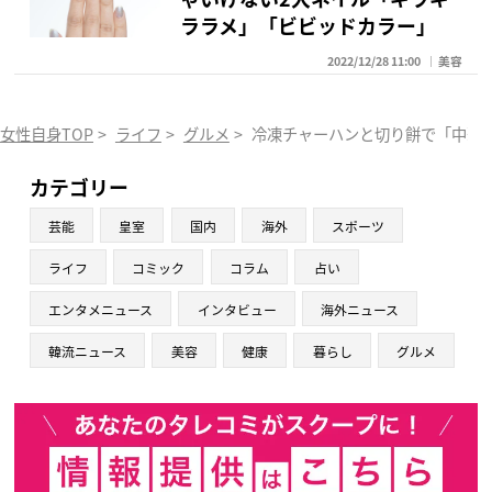
ララメ」「ビビッドカラー」
2022/12/28 11:00
美容
女性自身TOP
>
ライフ
>
グルメ
>
冷凍チャーハンと切り餅で「中華
カテゴリー
芸能
皇室
国内
海外
スポーツ
ライフ
コミック
コラム
占い
エンタメニュース
インタビュー
海外ニュース
韓流ニュース
美容
健康
暮らし
グルメ