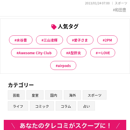
2013/01/24 07:00
スポーツ
和田豊
人気タグ
水谷豊
三山凌輝
愛子さま
2PM
Awesome City Club
A型肝炎
＝LOVE
airpods
カテゴリー
芸能
皇室
国内
海外
スポーツ
ライフ
コミック
コラム
占い