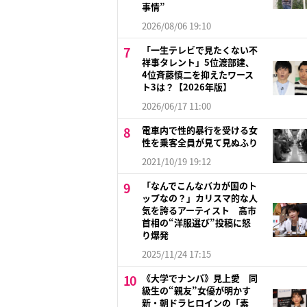
事情”
2026/08/06 19:10
「一生テレビで見たくない不
祥事タレント」5位渡部建、
4位斉藤慎二を抑えたワース
ト3は？【2026年版】
2026/06/17 11:00
電車内で性的暴行を受ける女
性を乗客全員が見て見ぬふり
2021/10/19 19:12
「なんでこんなバカが国のト
ップなの？」カリスマ的な人
気を誇るアーティスト 高市
首相の“洋服選び”投稿に怒
り爆発
2025/11/24 17:15
《大学でナンパ》見上愛 同
級生の“親友”女優が明かす
新・朝ドラヒロインの「素