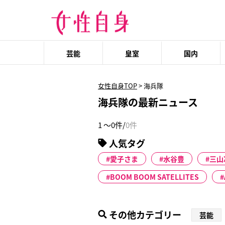
芸能
皇室
国内
女性自身TOP
>
海兵隊
海兵隊の最新ニュース
1 ～0件/
0件
人気タグ
愛子さま
水谷豊
三山
BOOM BOOM SATELLITES
その他カテゴリー
芸能