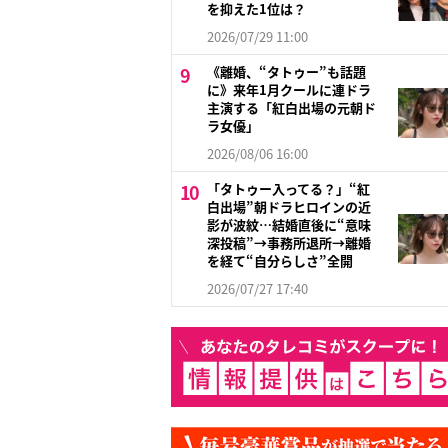
を抑えた1位は？
2026/07/29 11:00
《離婚、“タトゥー”も話題
に》来年1月クールに連ドラ
主演する「紅白出場の元朝ド
ラ女優」
2026/08/06 16:00
「タトゥー入ってる？」“紅
白出場”朝ドラヒロインの近
影が波紋…結婚直後に“意味
深投稿”→事務所退所→離婚
を経て“自分らしさ”全開
2026/07/27 17:40