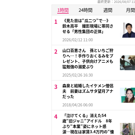
最終更新：2026/08/07 11
1時間
24時間
週間
月間
《見た目は“瓜二つ”で…》
鈴木亮平 撮影現場に帯同さ
せる「男性集団の正体」
2026/02/12 11:00
山口百恵さん 孫といちご狩
りへ…！手作りおくるみをプ
レゼント、子供向けアニメも
猛勉強の溺愛ぶり
2025/02/26 16:30
森泉と結婚したイケメン僧侶
夫 前妻はズムサタ望月アナ
だった
2018/04/26 06:00
「泣けてくる」消えた54
歳“旧ジャニ”アイドル 8年
ぶり“本業”姿にネット感
涙…現在は家賃3.4万円の“懐