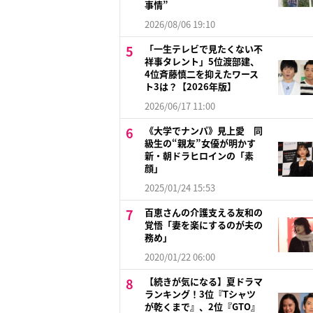
事情”
2026/08/06 19:10
「一生テレビで見たくない不
祥事タレント」5位渡部建、
4位斉藤慎二を抑えたワース
ト3は？【2026年版】
2026/06/17 11:00
《大学でナンパ》見上愛 同
級生の“親友”女優が明かす
新・朝ドラヒロインの「素
顔」
2025/01/24 15:53
百恵さんの介護支える友和の
覚悟「妻を楽にするのが夫の
務め」
2020/01/22 06:00
【続きが気になる】夏ドラマ
ランキング！3位『Tシャツ
が乾くまで』、2位『GTO』