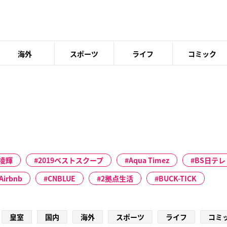
海外
スポーツ
ライフ
コミック
凌輝
2019ベストスクープ
Aqua Timez
BS日テレ
Airbnb
CNBLUE
2拠点生活
BUCK-TICK
皇室
国内
海外
スポーツ
ライフ
コミ