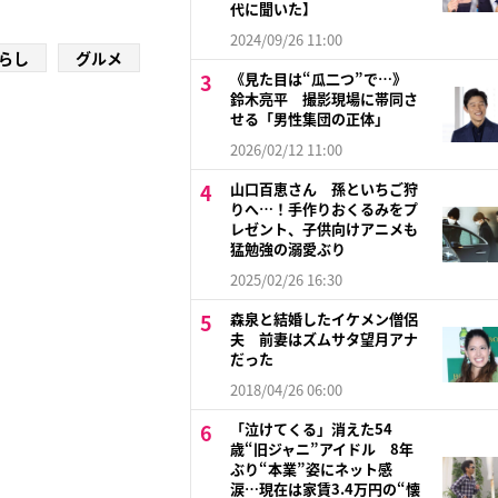
代に聞いた】
2024/09/26 11:00
らし
グルメ
《見た目は“瓜二つ”で…》
鈴木亮平 撮影現場に帯同さ
せる「男性集団の正体」
2026/02/12 11:00
山口百恵さん 孫といちご狩
りへ…！手作りおくるみをプ
レゼント、子供向けアニメも
猛勉強の溺愛ぶり
2025/02/26 16:30
森泉と結婚したイケメン僧侶
夫 前妻はズムサタ望月アナ
だった
2018/04/26 06:00
「泣けてくる」消えた54
歳“旧ジャニ”アイドル 8年
ぶり“本業”姿にネット感
涙…現在は家賃3.4万円の“懐