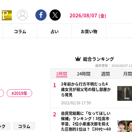
2026/08/07
(金)
コラム
占い
お買い物
総合ランキング
最終更新：2026/08/07 11
1時間
24時間
週間
月間
2年前から行方不明だった4
歳女児が祖父宅の隠し部屋か
2019年
ら発見
2022/02/16 17:59
自民党総裁に「なってほしい
候補」ランキング！3位高市
早苗、2位小泉進次郎を抑え
ック
コラム
た圧倒的1位は？【30代〜60