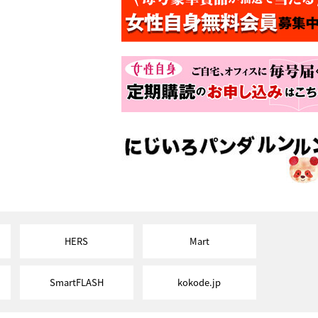
HERS
Mart
SmartFLASH
kokode.jp