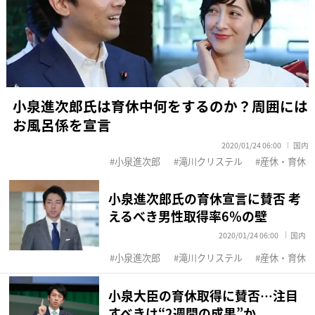
小泉進次郎氏は育休中何をするのか？周囲には
お風呂係を宣言
2020/01/24 06:00
国内
小泉進次郎
滝川クリステル
産休・育休
小泉進次郎氏の育休宣言に賛否 考
えるべき男性取得率6％の壁
2020/01/24 06:00
国内
小泉進次郎
滝川クリステル
産休・育休
小泉大臣の育休取得に賛否…注目
すべきは“2週間の成果”か