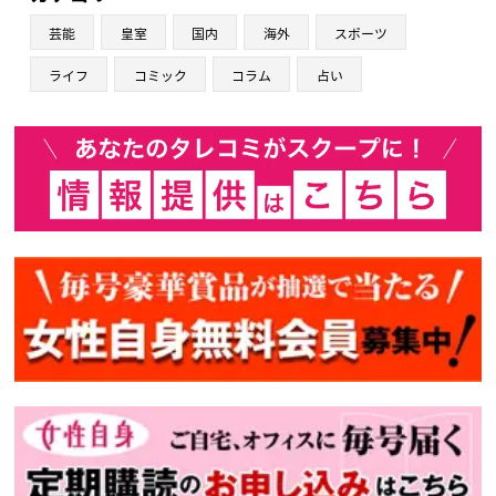
芸能
皇室
国内
海外
スポーツ
ライフ
コミック
コラム
占い