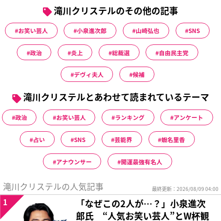
滝川クリステルのその他の記事
お笑い芸人
小泉進次郎
山崎弘也
SNS
政治
炎上
総裁選
自由民主党
デヴィ夫人
候補
滝川クリステルとあわせて読まれているテーマ
政治
お笑い芸人
ランキング
アンケート
占い
SNS
芸能界
蝦名里香
アナウンサー
開運最強有名人
滝川クリステルの人気記事
最終更新：2026/08/09 04:00
1
「なぜこの2人が…？」小泉進次
郎氏 “人気お笑い芸人”とW杯観