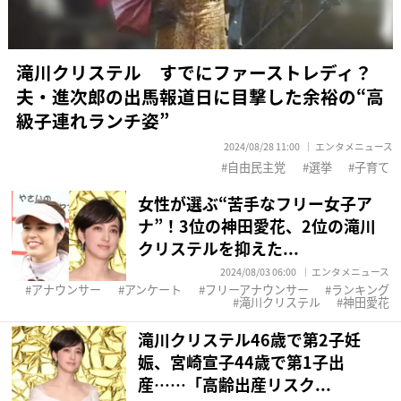
滝川クリステル すでにファーストレディ？
夫・進次郎の出馬報道日に目撃した余裕の“高
級子連れランチ姿”
2024/08/28 11:00
エンタメニュース
自由民主党
選挙
子育て
女性が選ぶ“苦手なフリー女子ア
ナ”！3位の神田愛花、2位の滝川
クリステルを抑えた...
2024/08/03 06:00
エンタメニュース
アナウンサー
アンケート
フリーアナウンサー
ランキング
滝川クリステル
神田愛花
滝川クリステル46歳で第2子妊
娠、宮崎宣子44歳で第1子出
産……「高齢出産リスク...