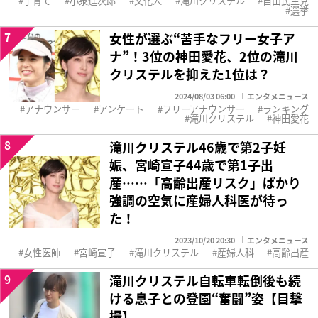
子育て
小泉進次郎
文化人
滝川クリステル
自由民主党
選挙
7
女性が選ぶ“苦手なフリー女子ア
ナ”！3位の神田愛花、2位の滝川
クリステルを抑えた1位は？
2024/08/03 06:00
エンタメニュース
アナウンサー
アンケート
フリーアナウンサー
ランキング
滝川クリステル
神田愛花
8
滝川クリステル46歳で第2子妊
娠、宮崎宣子44歳で第1子出
産……「高齢出産リスク」ばかり
強調の空気に産婦人科医が待っ
た！
2023/10/20 20:30
エンタメニュース
女性医師
宮崎宣子
滝川クリステル
産婦人科
高齢出産
9
滝川クリステル自転車転倒後も続
ける息子との登園“奮闘”姿【目撃
撮】