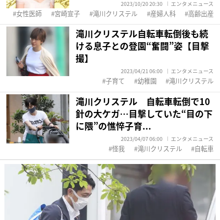
2023/10/20 20:30
エンタメニュース
女性医師
宮崎宣子
滝川クリステル
産婦人科
高齢出産
滝川クリステル自転車転倒後も続
ける息子との登園“奮闘”姿【目撃
撮】
2023/04/21 06:00
エンタメニュース
子育て
幼稚園
滝川クリステル
滝川クリステル 自転車転倒で10
針の大ケガ…目撃していた“目の下
に隈”の憔悴子育...
2023/04/07 06:00
エンタメニュース
怪我
滝川クリステル
自転車