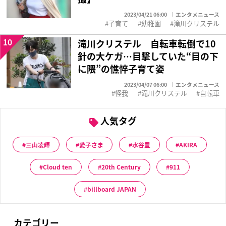
2023/04/21 06:00
エンタメニュース
子育て
幼稚園
滝川クリステル
10
滝川クリステル 自転車転倒で10
針の大ケガ…目撃していた“目の下
に隈”の憔悴子育て姿
2023/04/07 06:00
エンタメニュース
怪我
滝川クリステル
自転車
人気タグ
三山凌輝
愛子さま
水谷豊
AKIRA
Cloud ten
20th Century
911
billboard JAPAN
カテゴリー