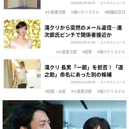
2020/08/26 06:00
エンタメニュース
小泉進次郎
滝川クリステル
結婚記念日
滝クリから突然のメール返信…進
次郎氏ピンチで関係者接近か
2020/03/04 11:00
エンタメニュース
小泉進次郎
政界
滝川クリステル
滝クリ 長男「一郎」を拒否！「道
之助」命名にあった別の候補
2020/02/14 06:00
エンタメニュース
妊娠・出産
小泉進次郎
滝川クリステル