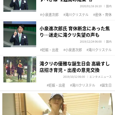
2020/01/16 16:10
国内
小泉進次郎
滝川クリステル
産休・育休
小泉進次郎氏 育休断念にあった焦
り…迷走に滝クリ失望の声も
2019/12/24 06:00
国内
妊娠・出産
小泉進次郎
滝川クリステル
滝クリの優雅な誕生日会 高級すし
店招き育児・出産の意見交換
2019/10/12 06:00
エンタメニュース
妊娠・出産
滝川クリステル
誕生日