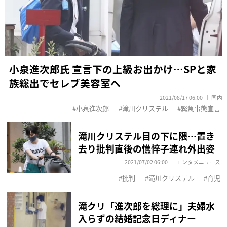
小泉進次郎氏 宣言下の上級お出かけ…SPと家
族総出でセレブ美容室へ
2021/08/17 06:00
国内
小泉進次郎
滝川クリステル
緊急事態宣言
滝川クリステル目の下に隈…置き
去り批判直後の憔悴子連れ外出姿
2021/07/02 06:00
エンタメニュース
批判
滝川クリステル
育児
滝クリ「進次郎を総理に」夫婦水
入らずの結婚記念日ディナー