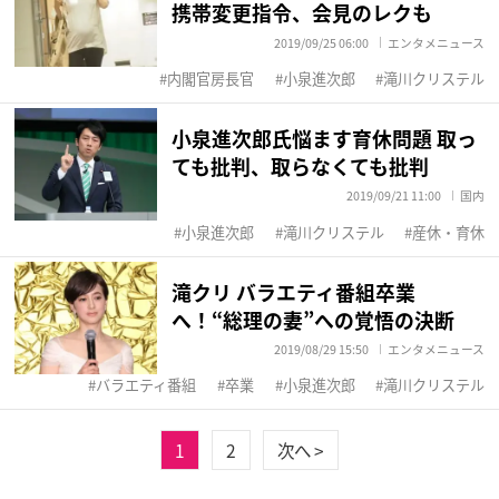
携帯変更指令、会見のレクも
2019/09/25 06:00
エンタメニュース
内閣官房長官
小泉進次郎
滝川クリステル
小泉進次郎氏悩ます育休問題 取っ
ても批判、取らなくても批判
2019/09/21 11:00
国内
小泉進次郎
滝川クリステル
産休・育休
滝クリ バラエティ番組卒業
へ！“総理の妻”への覚悟の決断
2019/08/29 15:50
エンタメニュース
バラエティ番組
卒業
小泉進次郎
滝川クリステル
1
2
次へ >