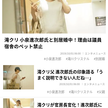
滝クリ 小泉進次郎氏と別居婚中！理由は議員
宿舎のペット禁止
2019/10/01 06:00
エンタメニュース
小泉進次郎
滝川クリステル
別居婚
滝クリ父 進次郎氏の印象語る「う
まく説明できない人だね…」
2019/10/01 06:00
エンタメニュース
小泉進次郎
滝川クリステル
父親
滝クリが官房長官化！進次郎氏に