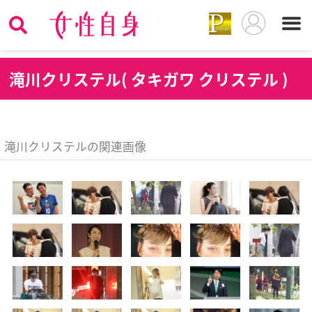
滝
川クリステル( タキガワ クリステル )
滝川クリステルの関連画像