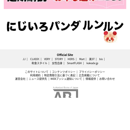
Official Site
JJ
CLASSY.
VERY
STORY
HERS
Mart
美ST
bis
和食スタイル
女性自身
SmartFLASH
kokode.jp
このサイトについて
コンテンツポリシー
プライバシーポリシー
利用規約
特定商取引法に基づく表記
広告掲載について
運営会社
ニュース提供先
WEBプッシュ通知について
情報提供
お問い合わせ
ABJマークは、この電子書店・電子書籍配信サービスが、著作権者からコンテンツ使用許諾を得た正
規版配信サービスであることを示す登録商標（登録番号 第6091713号）です。
本サイトに掲載されているすべての文章・画像の無断転載・複製行為を固く禁止します。すべて
の著作権は光文社に帰属します。