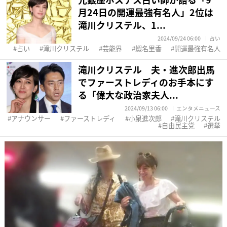
月24日の開運最強有名人」2位は
滝川クリステル、1...
2024/09/24 06:00
占い
占い
滝川クリステル
芸能界
蝦名里香
開運最強有名人
滝川クリステル 夫・進次郎出馬
でファーストレディのお手本にす
る「偉大な政治家夫人...
2024/09/13 06:00
エンタメニュース
アナウンサー
ファーストレディ
小泉進次郎
滝川クリステル
自由民主党
選挙