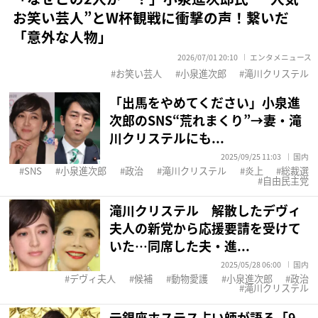
お笑い芸人”とW杯観戦に衝撃の声！繋いだ
「意外な人物」
2026/07/01 20:10
エンタメニュース
お笑い芸人
小泉進次郎
滝川クリステル
「出馬をやめてください」小泉進
次郎のSNS“荒れまくり”→妻・滝
川クリステルにも...
2025/09/25 11:03
国内
SNS
小泉進次郎
政治
滝川クリステル
炎上
総裁選
自由民主党
滝川クリステル 解散したデヴィ
夫人の新党から応援要請を受けて
いた…同席した夫・進...
2025/05/28 06:00
国内
デヴィ夫人
候補
動物愛護
小泉進次郎
政治
滝川クリステル
元銀座ホステス占い師が語る「9