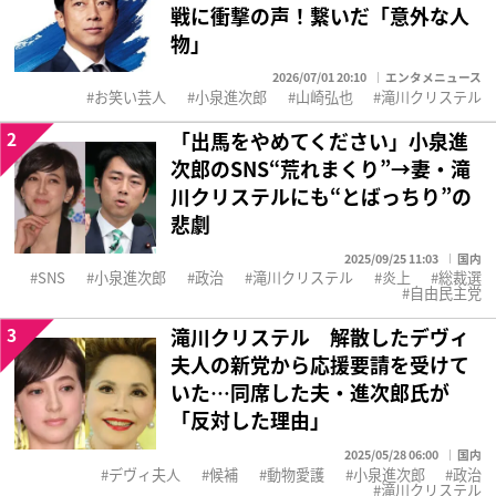
戦に衝撃の声！繋いだ「意外な人
物」
2026/07/01 20:10
エンタメニュース
お笑い芸人
小泉進次郎
山崎弘也
滝川クリステル
2
「出馬をやめてください」小泉進
次郎のSNS“荒れまくり”→妻・滝
川クリステルにも“とばっちり”の
悲劇
2025/09/25 11:03
国内
SNS
小泉進次郎
政治
滝川クリステル
炎上
総裁選
自由民主党
3
滝川クリステル 解散したデヴィ
夫人の新党から応援要請を受けて
いた…同席した夫・進次郎氏が
「反対した理由」
2025/05/28 06:00
国内
デヴィ夫人
候補
動物愛護
小泉進次郎
政治
滝川クリステル