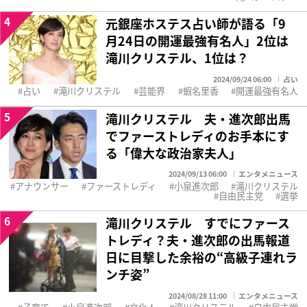
4
元銀座ホステス占い師が語る「9
月24日の開運最強有名人」2位は
滝川クリステル、1位は？
2024/09/24 06:00
占い
占い
滝川クリステル
芸能界
蝦名里香
開運最強有名人
5
滝川クリステル 夫・進次郎出馬
でファーストレディのお手本にす
る「偉大な政治家夫人」
2024/09/13 06:00
エンタメニュース
アナウンサー
ファーストレディ
小泉進次郎
滝川クリステル
自由民主党
選挙
6
滝川クリステル すでにファース
トレディ？夫・進次郎の出馬報道
日に目撃した余裕の“高級子連れラ
ンチ姿”
2024/08/28 11:00
エンタメニュース