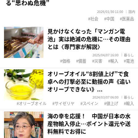
る“思わぬ危機”
2026/01/30 11:00
国内
社会
中国
医薬品
見かけなくなった「マンガン電
池」実は絶滅の危機に…その理由
とは〈専門家が解説〉
2025/04/07 16:00
暮らし
価格
備蓄
災害
輸入
電池
オリーブオイル“8割値上げ”で食
卓への打撃必至に動揺の声《追い
オリーブできない》...
2024/03/07 06:00
暮らし
オリーブオイル
サイゼリヤ
スペイン
値上げ
輸入
海の幸を応援！ 中国が日本の水
産物輸入停止…ポイント還元や送
料無料でお得に