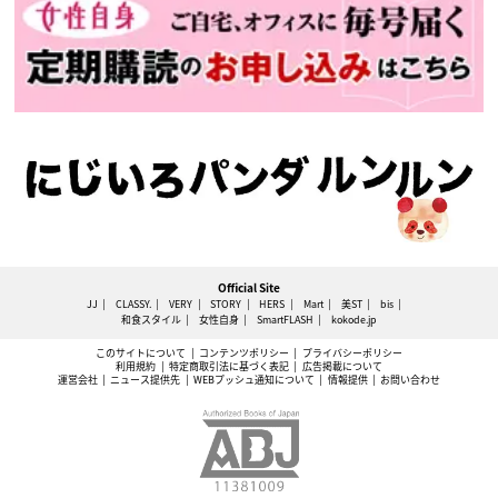
Official Site
JJ
CLASSY.
VERY
STORY
HERS
Mart
美ST
bis
和食スタイル
女性自身
SmartFLASH
kokode.jp
このサイトについて
コンテンツポリシー
プライバシーポリシー
利用規約
特定商取引法に基づく表記
広告掲載について
運営会社
ニュース提供先
WEBプッシュ通知について
情報提供
お問い合わせ