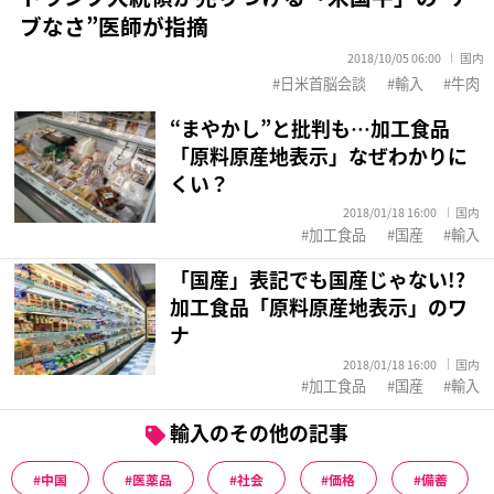
ブなさ”医師が指摘
2018/10/05 06:00
国内
日米首脳会談
輸入
牛肉
“まやかし”と批判も…加工食品
「原料原産地表示」なぜわかりに
くい？
2018/01/18 16:00
国内
加工食品
国産
輸入
「国産」表記でも国産じゃない!?
加工食品「原料原産地表示」のワ
ナ
2018/01/18 16:00
国内
加工食品
国産
輸入
輸入のその他の記事
中国
医薬品
社会
価格
備蓄