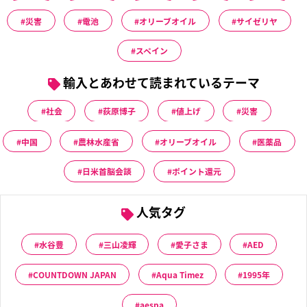
災害
電池
オリーブオイル
サイゼリヤ
スペイン
輸入とあわせて読まれているテーマ
社会
荻原博子
値上げ
災害
中国
農林水産省
オリーブオイル
医薬品
日米首脳会談
ポイント還元
人気タグ
水谷豊
三山凌輝
愛子さま
AED
COUNTDOWN JAPAN
Aqua Timez
1995年
aespa