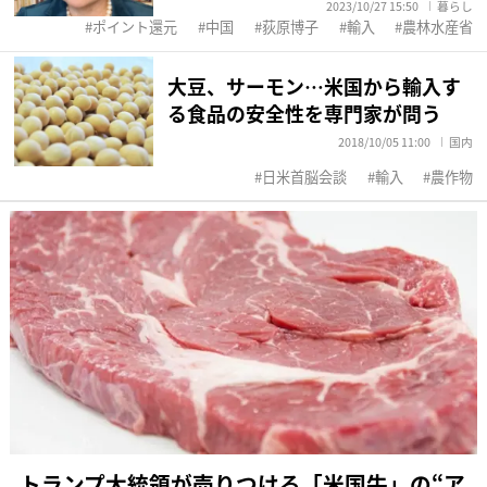
2023/10/27 15:50
暮らし
ポイント還元
中国
荻原博子
輸入
農林水産省
大豆、サーモン…米国から輸入す
る食品の安全性を専門家が問う
2018/10/05 11:00
国内
日米首脳会談
輸入
農作物
トランプ大統領が売りつける「米国牛」の“ア