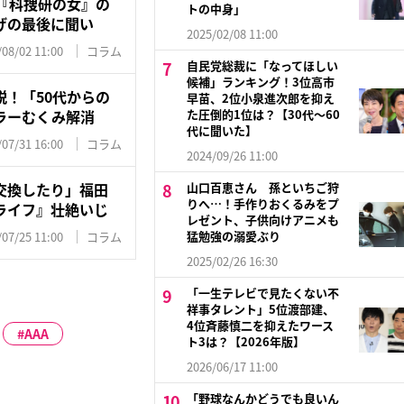
マ『科捜研の女』の
トの中身」
げの最後に聞い
2025/02/08 11:00
/08/02 11:00
コラム
自民党総裁に「なってほしい
候補」ランキング！3位高市
！「50代からの
早苗、2位小泉進次郎を抑え
ラーむくみ解消
た圧倒的1位は？【30代〜60
代に聞いた】
/07/31 16:00
コラム
2024/09/26 11:00
交換したり」福田
山口百恵さん 孫といちご狩
りへ…！手作りおくるみをプ
ライフ』壮絶いじ
レゼント、子供向けアニメも
猛勉強の溺愛ぶり
/07/25 11:00
コラム
2025/02/26 16:30
「一生テレビで見たくない不
祥事タレント」5位渡部建、
4位斉藤慎二を抑えたワース
AAA
ト3は？【2026年版】
2026/06/17 11:00
「野球なんかどうでも良いん