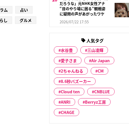
だろうな」元NHK女性アナ
“目のやり場に困る”観戦姿
ラム
占い
に疑問の声があがったワケ
らし
グルメ
2026/07/22 17:55
人気タグ
水谷豊
三山凌輝
愛子さま
Air Japan
2ちゃんねる
CM
8.6秒バズーカー
Cloud ten
CNBLUE
ANRI
Berryz工房
CHAGE