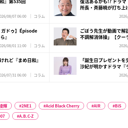
和』第535回
復活あるかも!? ドラ
所長・斉藤暁が打ち上
た...
026/08/07 06:00
コラム
2026
ドゥ】Épisode
ごぼう先生が動画で解説
たら』
不調解消体操」【クー
ア...
026/08/01 11:00
コラム
2026
けれど『まめ日和』
「誕生日プレゼントを
沙紀が明かすドラマ『
めと...
026/07/31 06:00
コラム
2026
凌輝
2NE1
Acid Black Cherry
AIR
BiS
007
A.B.C-Z