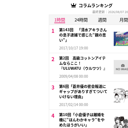
コラムランキング
最終更新：2026/08/07 20
1時間
24時間
週間
月間
第143回 「清水アキラさん
の息子逮捕で感じた“親の思
い”」
2017/10/17 19:00
第2回 高級コットンアイテ
ムならここ！
『ULUWATU（ウルワツ）』
2009/04/08 00:00
第6回「蒼井優の密会報道に
ギャップがありすぎてついて
いけない理由」
2017/02/14 00:00
第10回「小倉優子は離婚を
機に“ほんわかキャラ”をや
めたほうがいい」