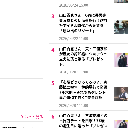
2018/05/24 16:00
山口百恵さん GWに長男夫
妻＆孫との初海外旅行！訪れ
たアイドル時代から愛する
「思い出のリゾート」
2026/05/22 11:00
山口百恵さん 夫・三浦友和
が親友の認知症にショック…
支えに孫と贈る「プレゼン
ト」
2026/08/07 11:00
「心境どうなってるの？」斉
藤慎二被告 性的暴行で懲役
7年求刑…それでもタレント
妻がSNSで貫く“完全沈黙”
2026/08/07 11:00
山口百恵さん 三浦友和との
もっと見る
百貨店デートを目撃！73歳
の誕生日に贈った「プレゼン