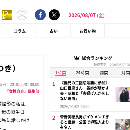
2026/08/07
(金)
コラム
占い
お買い物
総合ランキング
最終更新：2026/08/07 20
つき）
1時間
24時間
週間
月間
《義兄の三回忌法要に参加》
：2010/05/01 00:00
山口百恵さん 義姉が明かす
『女性自身』編集部
夫・友和と「夫婦げんかをし
ない理由」
兼撮影の私は、
2026/04/02 11:00
、母の誕生日
菅野美穂長男がイケメンすぎ
の私に話しかけ
ると話題 公園で堺雅人より
有名人
..