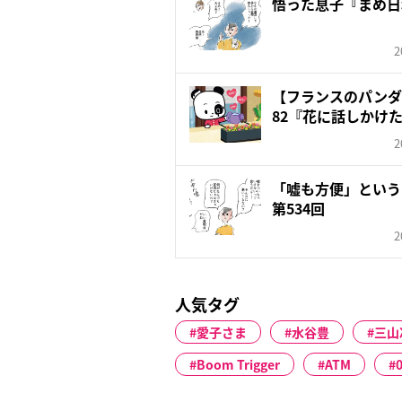
悟った息子『まめ日
2
【フランスのパンダ ガ
82『花に話しかけ
2
「嘘も方便」という
第534回
2
人気タグ
愛子さま
水谷豊
三山
Boom Trigger
ATM