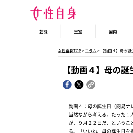
芸能
皇室
国内
女性自身TOP
>
コラム
> 【動画４】母の
【動画４】母の誕
動画４：母の誕生日（簡易ナ
当然ながら考える。たった１
が、９月２２日だ、というこ
る。「いいね、母の誕生日を撮