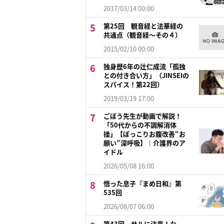
2017/03/14 00:00
第25回 観音経と法華経の
共通点（観音経～その４）
2015/02/10 00:00
独身歴6年の辻仁成流「孤独
との付き合い方」（JINSEIの
スパイス！第22回）
2019/03/19 17:00
ごぼう先生が動画で解説！
「50代からの不調解消体
操」【ぽっこりお腹改善“お
願い”深呼吸】｜介護界のア
イドル
2026/05/08 16:00
悟った息子『まめ日和』第
535回
2026/08/07 06:00
第43回 サルに注意！な、