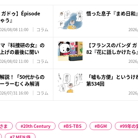
ドゥ】Épisode
悟った息子『まめ日和』
ちゃう』
026/08/08 11:00
コラム
2026
ラマ『科捜研の女』の
【フランスのパンダ ガド
上げの最後に聞い
82『花に話しかけたら
026/08/02 11:00
コラム
2026
解説！「50代からの
「嘘も方便」というけ
ーラーむくみ解消
第534回
026/07/31 16:00
コラム
2026
さま
20th Century
BS-TBS
BGM
99年の
7 MEN 侍