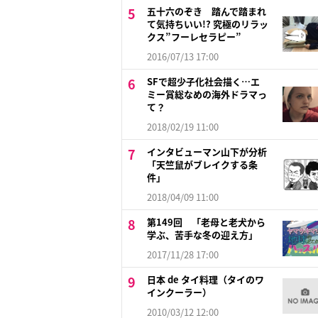
五十六のぞき 踏んで踏まれ
て気持ちいい!? 究極のリラッ
クス”フーレセラピー”
2016/07/13 17:00
SFで超少子化社会描く…エ
ミー賞総なめの海外ドラマっ
て？
2018/02/19 11:00
インタビューマン山下が分析
「天竺鼠がブレイクする条
件」
2018/04/09 11:00
第149回 「老母と老犬から
学ぶ、苦手な冬の迎え方」
2017/11/28 17:00
日本 de タイ料理（タイのワ
インクーラー）
2010/03/12 12:00