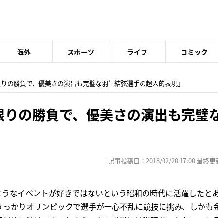
海外
スポーツ
ライフ
コミック
瞬限りの勝負で、優美さの演出も完璧な羽生結弦選手の超人的表現」
瞬限りの勝負で、優美さの演出も完璧
」
記事投稿日：2018/02/20 17:00 最終更新日
のようなイベントが好きではないという昭和の時代に活躍したと
うっかりオリンピックで選手が一心不乱に競技に挑み、しかも