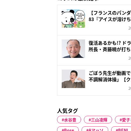
【フランスのパンダ ガ
83『アイスが溶け
2
復活あるかも!? ド
所長・斉藤暁が打ち
た...
2
ごぼう先生が動画で
不調解消体操」【ク
ア...
2
人気タグ
水谷豊
三山凌輝
愛子
Bose
Aマッソ
BENI