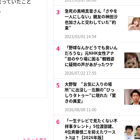
言っていたこと
.
急死の黒崎真音さん「さやを
一人にしない」親友の神田沙
也加さんと交わしていた“約
束”
2023/03/01 14:54
「野球なんかどうでも良いん
だろうな」元NHK女性アナ
“目のやり場に困る”観戦姿
に疑問の声があがったワケ
2026/07/22 17:55
大野智 “お気に入りの場
所”に出没し…左腕の“びっ
しりタトゥー”に現れた「驚
きの異変」
2026/08/08 11:00
「一生テレビで見たくない不
祥事タレント」5位渡部建、
4位斉藤慎二を抑えたワース
ト3は？【2026年版】
もっと見る