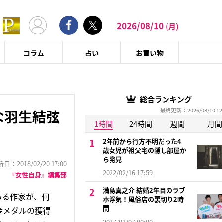
2026/08/10
(月)
コラム
占い
お買い物
総合ランキング
最終更新：2026/08/10 12
な羽生結弦
1時間
24時間
週間
月間
2年前から行方不明だった4
歳女児が祖父宅の隠し部屋か
ら発見
：2018/02/20 17:00
2022/02/16 17:59
『女性自身』編集部
満島真之介 結婚2年目のラブ
ある作家が、何
ホ浮気！風俗店の裏切り2時
間
金メダルの獲得
2017/03/07 00:00