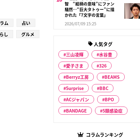
智 “絵柄の意味”にファン
騒然…“巨大タトゥー”に描
かれた「7文字の言葉」
ラム
占い
2026/07/09 15:25
らし
グルメ
人気タグ
三山凌輝
水谷豊
愛子さま
326
Berryz工房
BEAMS
5urprise
BBC
ACジャパン
BPO
BANDAGE
5類感染症
コラムランキング