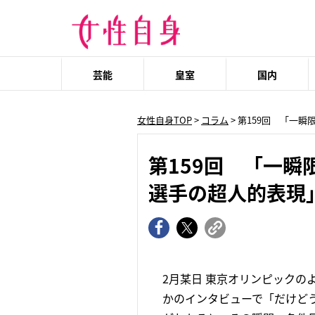
芸能
皇室
国内
女性自身TOP
>
コラム
> 第159回 「一
第159回 「一
選手の超人的表現
2月某日 東京オリンピック
かのインタビューで「だけど