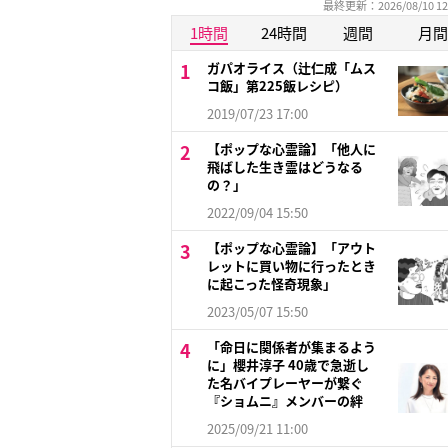
最終更新：2026/08/10 12
1時間
24時間
週間
月間
ガパオライス（辻仁成「ムス
コ飯」第225飯レシピ）
2019/07/23 17:00
【ポップな心霊論】「他人に
飛ばした生き霊はどうなる
の？」
2022/09/04 15:50
【ポップな心霊論】「アウト
レットに買い物に行ったとき
に起こった怪奇現象」
2023/05/07 15:50
「命日に関係者が集まるよう
に」櫻井淳子 40歳で急逝し
た名バイプレーヤーが繋ぐ
『ショムニ』メンバーの絆
2025/09/21 11:00