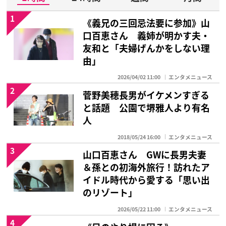
1
《義兄の三回忌法要に参加》山
口百恵さん 義姉が明かす夫・
友和と「夫婦げんかをしない理
由」
2026/04/02 11:00
エンタメニュース
2
菅野美穂長男がイケメンすぎる
と話題 公園で堺雅人より有名
人
2018/05/24 16:00
エンタメニュース
3
山口百恵さん GWに長男夫妻
＆孫との初海外旅行！訪れたア
イドル時代から愛する「思い出
のリゾート」
2026/05/22 11:00
エンタメニュース
4