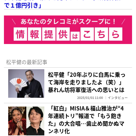
で１億円引き」
松平健の最新記事
松平健「20年ぶりに白馬に乗っ
て海岸を走りましたよ（笑）」
暴れん坊将軍復活への思いとは
2025/01/01 11:00
インタビュー
「紅白」MISIA＆福山雅治が“4
年連続トリ”報道で「もう飽き
た」の大合唱…歯止め聞かぬマ
ンネリ化