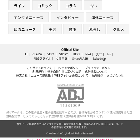
ライフ
コミック
コラム
占い
エンタメニュース
インタビュー
海外ニュース
韓流ニュース
美容
健康
暮らし
グルメ
Official Site
JJ
CLASSY.
VERY
STORY
HERS
Mart
美ST
bis
和食スタイル
女性自身
SmartFLASH
kokode.jp
このサイトについて
コンテンツポリシー
プライバシーポリシー
利用規約
特定商取引法に基づく表記
広告掲載について
運営会社
ニュース提供先
WEBプッシュ通知について
情報提供
お問い合わせ
ABJマークは、この電子書店・電子書籍配信サービスが、著作権者からコンテンツ使用許諾を得た正
規版配信サービスであることを示す登録商標（登録番号 第6091713号）です。
本サイトに掲載されているすべての文章・画像の無断転載・複製行為を固く禁止します。すべて
の著作権は光文社に帰属します。
© Kobunsha Co., Ltd. All Rights Reserved.
WP2Social Auto Publish
Powered By :
XYZScripts.com