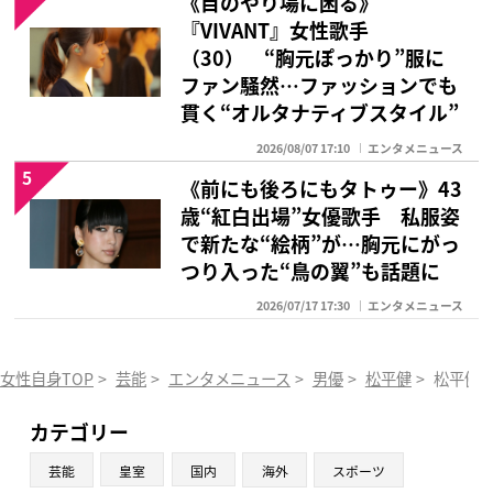
《目のやり場に困る》
『VIVANT』女性歌手
（30） “胸元ぽっかり”服に
ファン騒然…ファッションでも
貫く“オルタナティブスタイル”
2026/08/07 17:10
エンタメニュース
5
《前にも後ろにもタトゥー》43
歳“紅白出場”女優歌手 私服姿
で新たな“絵柄”が…胸元にがっ
つり入った“鳥の翼”も話題に
2026/07/17 17:30
エンタメニュース
女性自身TOP
>
芸能
>
エンタメニュース
>
男優
>
松平健
>
松平健
カテゴリー
芸能
皇室
国内
海外
スポーツ