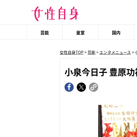
芸能
皇室
国内
女性自身TOP
>
芸能
>
エンタメニュース
>
小泉今日子 豊原