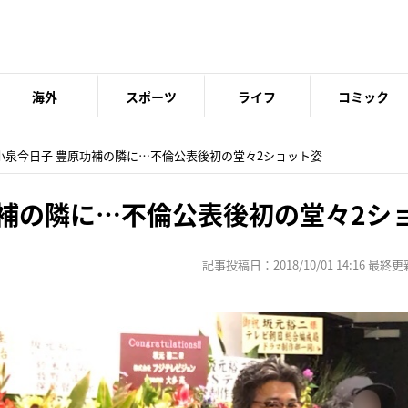
海外
スポーツ
ライフ
コミック
 小泉今日子 豊原功補の隣に…不倫公表後初の堂々2ショット姿
功補の隣に…不倫公表後初の堂々2シ
記事投稿日：2018/10/01 14:16 最終更新日