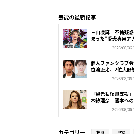
芸能の最新記事
三山凌輝 不倫疑惑
まった“愛犬専用ア
飼...
2026/08/06 
個人ファンクラブ会
位渡邊渚、2位大野智
2026/08/06 
「観光も復興支援」
木紗理奈 熊本への
否…“...
2026/08/06 
カテゴリー
芸能
皇室