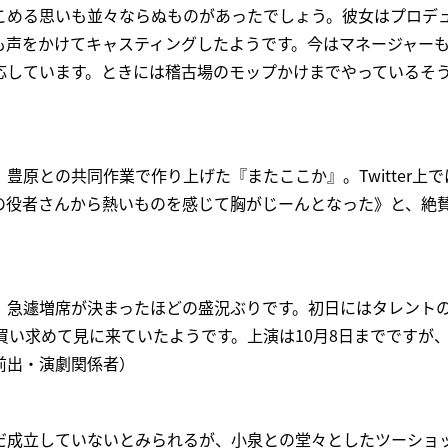
こめる思いも並々ならぬものがあったでしょう。彼女はプロデ
も声をかけてキャスティングしたようです。今はマネージャー
応しています。ときには稽古場のモップかけまでやっているそ
豊原との共同作業で作り上げた『またここか』。Twitter上
の役者さんから熱いものを感じて胸がじーんとなった》と、絶
、急遽増席が決まったほどの盛況ぶりです。初日にはタレントの
買い求めて見に来ていたようです。上演は10月8日までですが
前出・演劇関係者）
だ成立していないとみられるが、小泉との堂々としたツーショ