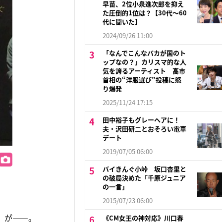
早苗、2位小泉進次郎を抑え
た圧倒的1位は？【30代〜60
代に聞いた】
2024/09/26 11:00
「なんでこんなバカが国のト
ップなの？」カリスマ的な人
気を誇るアーティスト 高市
首相の“洋服選び”投稿に怒
り爆発
2025/11/24 17:15
田中裕子もグレーヘアに！
夫・沢田研二とおそろい電車
デート
2019/07/05 06:00
バイきんぐ小峠 坂口杏里と
の破局決めた「千原ジュニア
の一言」
2015/07/23 06:00
）が――。
《CM女王の神対応》川口春