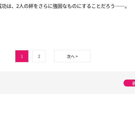
成功は、2人の絆をさらに強固なものにすることだろう――。
1
2
次へ >