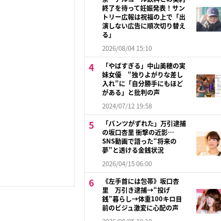
終了を待って妊娠発表！サン
トリー広報は祝福の上で「出
演しない広告に順次切り替え
る」
2026/08/04 15:10
「やばすぎる」中山美穂の実
妹女優 “独りよがりな差し
入れ”に「自分勝手にもほど
がある」と批判の声
2024/07/12 19:58
「パンツがずれた」万引逮捕
の坂口杏里 衝撃の近影…
SNS動画で語った“将来の
夢”と透ける金銭状況
2026/04/15 06:00
《左手首には包帯》坂口杏
里 万引き逮捕→“投げ
銭”暮らし→体重100キロ目
前のビジュ激変に心配の声