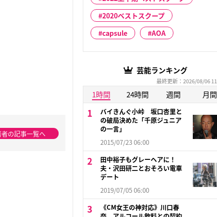
2020ベストスクープ
capsule
AOA
芸能ランキング
最終更新：2026/08/06 11
1時間
24時間
週間
月間
バイきんぐ小峠 坂口杏里と
の破局決めた「千原ジュニア
の一言」
著者の記事一覧へ
2015/07/23 06:00
田中裕子もグレーヘアに！
夫・沢田研二とおそろい電車
デート
2019/07/05 06:00
《CM女王の神対応》川口春
奈 アルコール飲料との契約