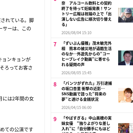
奈 アルコール飲料との契約
終了を待って妊娠発表！サン
トリー広報は祝福の上で「出
演しない広告に順次切り替え
演されている。脚
る」
ーサーは、この
2026/08/04 15:10
「ずいぶん優雅」茂木敏充外
相 熊本の被災地が過酷生活
のなか…外遊先からの“コー
キョンキョンが
ヒーブレイク動画”に寄せら
れる疑問の声
そろってお客さ
2026/08/05 15:45
「パンツがずれた」万引逮捕
の坂口杏里 衝撃の近影…
SNS動画で語った“将来の
月には2年間の女
夢”と透ける金銭状況
2026/04/15 06:00
「やばすぎる」中山美穂の実
妹女優 “独りよがりな差し
初めての公演です
入れ”に「自分勝手にもほど