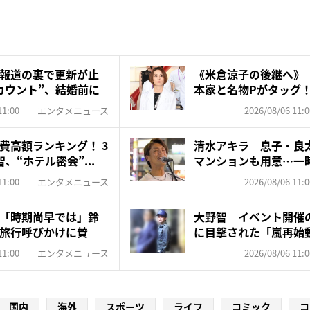
報道の裏で更新が止
《米倉涼子の後継へ》
カウント”、結婚前に
本家と名物Pがタッグ
ド...
11:00
エンタメニュース
2026/08/06 11:0
費高額ランキング！ 3
清水アキラ 息子・良
、“ホテル密会”...
マンションも用意…一
れ”...
11:00
エンタメニュース
2026/08/06 11:0
「時期尚早では」鈴
大野智 イベント開催
旅行呼びかけに賛
に目撃された「嵐再始
た...
11:00
エンタメニュース
2026/08/06 11:0
国内
海外
スポーツ
ライフ
コミック
コ