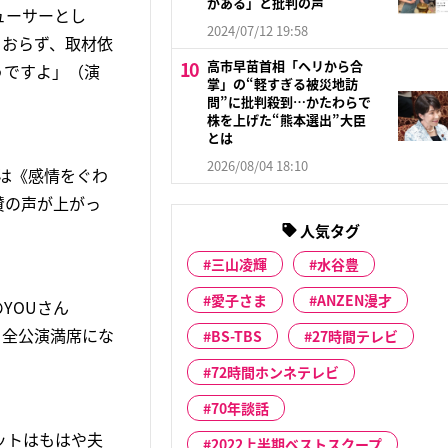
がある」と批判の声
ューサーとし
2024/07/12 19:58
もおらず、取材依
高市早苗首相「ヘリから合
うですよ」（演
掌」の“軽すぎる被災地訪
問”に批判殺到…かたわらで
株を上げた“熊本選出”大臣
とは
2026/08/04 18:10
では《感情をぐわ
賛の声が上がっ
人気タグ
三山凌輝
水谷豊
愛子さま
ANZEN漫才
YOUさん
、全公演満席にな
BS-TBS
27時間テレビ
72時間ホンネテレビ
70年談話
ットはもはや夫
2022上半期ベストスクープ