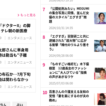
2026/08/05 19:10
「公開処刑みたい」MEGUMI
の集合写真に同情、並んだ女
もっと見る
優のスタイル“エグすぎ”問
題
『ドクターX』の脚
2024/10/31 14:35
！テレ朝の新医療
「エグすぎ」羽賀研二と共に
0
エンタメニュース
逮捕された“超大物”に広が
る衝撃「稀代のワルより悪そ
う」
太郎さんに単身用
時は勘当も“子離
2024/09/28 06:00
0
エンタメニュース
「ものすごい格好だ」木下優
樹菜 12歳長女のファッシ
ョンに“大人びている”指摘
の布石か…7月下旬
の声があがるワケ
動は関わらなかっ
2025/07/03 06:00
0
エンタメニュース
百恵さんの介護支える友和の
覚悟「妻を楽にするのが夫の
務め」
ラム
占い