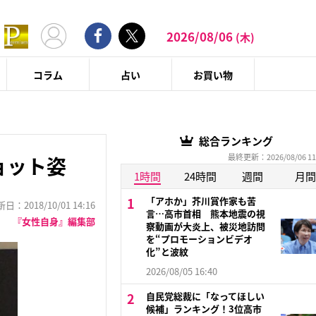
2026/08/06
(木)
コラム
占い
お買い物
総合ランキング
最終更新：2026/08/06 11
ョット姿
1時間
24時間
週間
月間
「アホか」芥川賞作家も苦
：2018/10/01 14:16
言…高市首相 熊本地震の視
『女性自身』編集部
察動画が大炎上、被災地訪問
を“プロモーションビデオ
化”と波紋
2026/08/05 16:40
自民党総裁に「なってほしい
候補」ランキング！3位高市