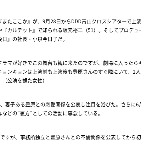
またここか』が、9月28日からDDD青山クロスシアターで上
や『カルテット』で知られる坂元裕二（51）。そしてプロデュ
後日』の社長・小泉今日子だ。
ドラマが好きでこの舞台も観に来たのですが、劇場に入ったら
キョンキョンは上演前も上演後も豊原さんのすぐ隣にいて、2人
」（公演を観た女性）
立、妻子ある豊原との恋愛関係を公表し注目を浴びた。さらに6
作などの”裏方”としての活動に専念している。
度目ですが、事務所独立と豊原さんとの不倫関係を公表してから