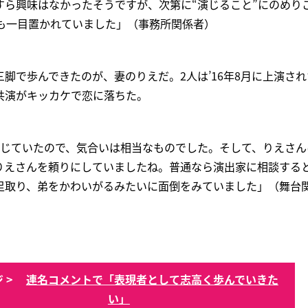
すら興味はなかったそうですが、次第に“演じること”にのめり
らも一目置かれていました」（事務所関係者）
脚で歩んできたのが、妻のりえだ。2人は’16年8月に上演さ
共演がキッカケで恋に落ちた。
感じていたので、気合いは相当なものでした。そして、りえさん
りえさんを頼りにしていましたね。普通なら演出家に相談する
足取り、弟をかわいがるみたいに面倒をみていました」（舞台
 >
連名コメントで「表現者として志高く歩んでいきた
い」