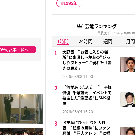
1995年
芸能ランキング
最終更新：2026/08/08 18
1時間
24時間
週間
月間
著者の記事一覧へ
大野智 “お気に入りの場
所”に出没し…左腕の“びっ
しりタトゥー”に現れた「驚
きの異変」
2026/08/08 11:00
「何があったんだ」“王子様
俳優”千葉雄大 イベントで
披露した“激変姿”にSNS衝
撃
2026/03/04 16:20
《左腕にびっしり》大野
智 “絵柄の意味”にファン
騒然…“巨大タトゥー”に描