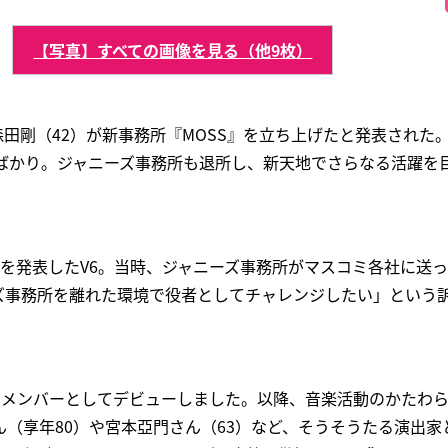
【写真】すべての画像を見る（他9枚）
と森田剛（42）が新事務所『MOSS』を立ち上げたと発表された
たばかり。ジャニーズ事務所も退所し、新天地でさらなる活躍を
散を発表したV6。当時、ジャニーズ事務所がマスコミ各社に送
ズ事務所を離れた環境で役者としてチャレンジしたい」という
V6のメンバーとしてデビューしました。以降、音楽活動のかたわ
（享年80）や宮本亞門さん（63）など、そうそうたる演出家