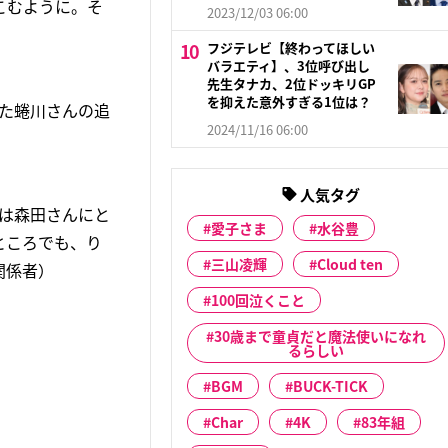
こむように。そ
2023/12/03 06:00
フジテレビ【終わってほしい
バラエティ】、3位呼び出し
先生タナカ、2位ドッキリGP
を抑えた意外すぎる1位は？
れた蜷川さんの追
2024/11/16 06:00
人気タグ
は森田さんにと
愛子さま
水谷豊
ところでも、り
三山凌輝
Cloud ten
関係者）
100回泣くこと
30歳まで童貞だと魔法使いになれ
るらしい
BGM
BUCK-TICK
Char
4K
83年組