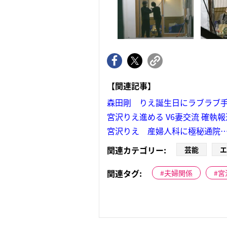
【関連記事】
森田剛 りえ誕生日にラブラブ
宮沢りえ進める V6妻交流 確執
宮沢りえ 産婦人科に極秘通院…
関連カテゴリー:
芸能
エ
関連タグ:
夫婦関係
宮