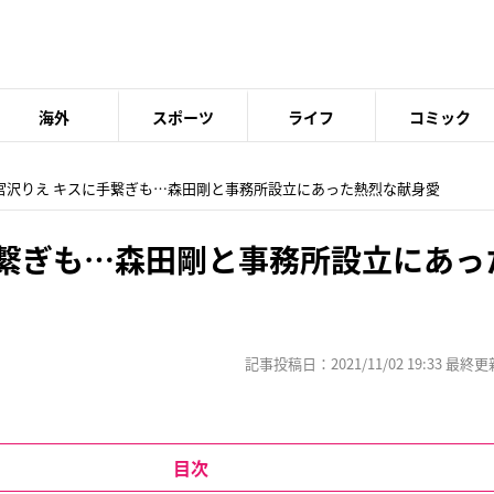
海外
スポーツ
ライフ
コミック
 宮沢りえ キスに手繋ぎも…森田剛と事務所設立にあった熱烈な献身愛
手繋ぎも…森田剛と事務所設立にあっ
記事投稿日：2021/11/02 19:33 最終更新日
目次