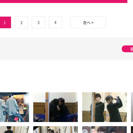
1
2
3
4
次へ >