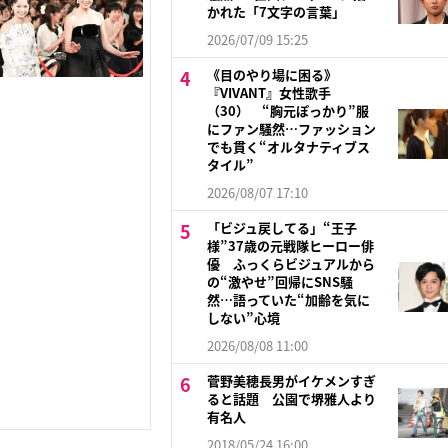
かれた「7文字の言葉」
2026/07/09 15:25
《目のやり場に困る》
『VIVANT』女性歌手
（30） “胸元ぽっかり”服
にファン騒然…ファッション
でも貫く“オルタナティブス
タイル”
2026/08/07 17:10
「ビジュ戻してる」“王子
様”37歳の元戦隊ヒーロー俳
優 ふっくらビジュアルから
の“激やせ”回帰にSNS騒
然…語っていた“加齢を気に
しない”心境
2026/08/08 11:00
菅野美穂長男がイケメンすぎ
ると話題 公園で堺雅人より
有名人
2018/05/24 16:00