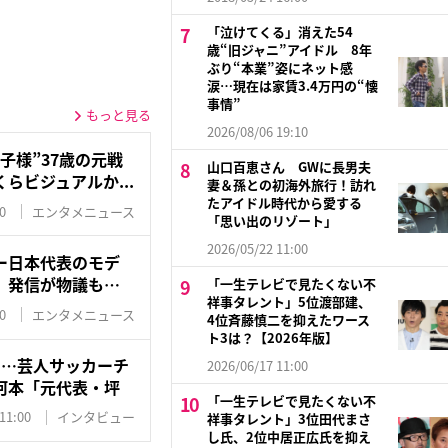
「泣けてくる」消えた54
歳“旧ジャニ”アイドル 8年
ぶり“本業”姿にネット感
涙…現在は家賃3.4万円の“懐
事情”
もっと見る
2026/08/06 19:10
子様”37歳の元戦
山口百恵さん GWに長男夫
らビジュアルか...
妻＆孫との初海外旅行！訪れ
たアイドル時代から愛する
0
エンタメニュース
「思い出のリゾート」
2026/05/22 11:00
ー日本代表のモデ
」発信が物議も…
「一生テレビで見たくない不
祥事タレント」5位渡部建、
0
エンタメニュース
4位斉藤慎二を抑えたワース
ト3は？【2026年版】
に…芸人サッカーチ
2026/06/17 11:00
河本「元代表・坪
「一生テレビで見たくない不
11:00
インタビュー
祥事タレント」3位田代まさ
し氏、2位中居正広氏を抑え