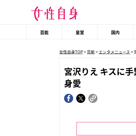
芸能
皇室
国内
女性自身TOP
>
芸能
>
エンタメニュース
>
宮沢りえ キスに
身愛