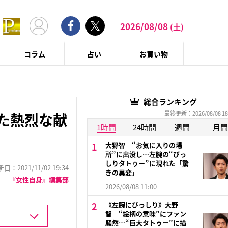
2026/08/08
(土)
コラム
占い
お買い物
総合ランキング
最終更新：2026/08/08 18
た熱烈な献
1時間
24時間
週間
月間
大野智 “お気に入りの場
所”に出没し…左腕の“びっ
しりタトゥー”に現れた「驚
：2021/11/02 19:34
きの異変」
『女性自身』編集部
2026/08/08 11:00
《左腕にびっしり》大野
智 “絵柄の意味”にファン
騒然…“巨大タトゥー”に描