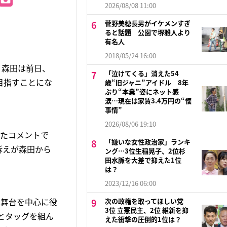
2026/08/08 11:00
菅野美穂長男がイケメンすぎ
ると話題 公園で堺雅人より
有名人
2018/05/24 16:00
。森田は前日、
「泣けてくる」消えた54
目指すことにな
歳“旧ジャニ”アイドル 8年
ぶり“本業”姿にネット感
涙…現在は家賃3.4万円の“懐
事情”
2026/08/06 19:10
ったコメントで
「嫌いな女性政治家」ランキ
訴えが森田から
ング…3位生稲晃子、2位杉
田水脈を大差で抑えた1位
は？
2023/12/16 06:00
ら舞台を中心に役
次の政権を取ってほしい党
3位 立憲民主、2位 維新を抑
とタッグを組ん
えた衝撃の圧倒的1位は？