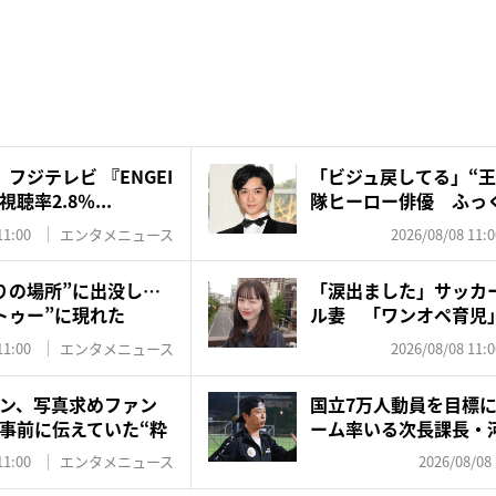
フジテレビ 『ENGEI
「ビジュ戻してる」“王
率2.8％...
隊ヒーロー俳優 ふっく
11:00
エンタメニュース
2026/08/08 11:0
りの場所”に出没し…
「涙出ました」サッカ
トゥー”に現れた
ル妻 「ワンオペ育児
夫・...
11:00
エンタメニュース
2026/08/08 11:0
ン、写真求めファン
国立7万人動員を目標
事前に伝えていた“粋
ーム率いる次長課長・
井...
11:00
エンタメニュース
2026/08/08 