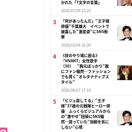
かれた「7文字の言葉」
2026/07/09 15:25
「何があったんだ」“王子様
俳優”千葉雄大 イベントで
披露した“激変姿”にSNS衝
撃
2026/03/04 16:20
《目のやり場に困る》
『VIVANT』女性歌手
（30） “胸元ぽっかり”服
にファン騒然…ファッション
でも貫く“オルタナティブス
タイル”
2026/08/07 17:10
「ビジュ戻してる」“王子
様”37歳の元戦隊ヒーロー俳
優 ふっくらビジュアルから
の“激やせ”回帰にSNS騒
然…語っていた“加齢を気に
しない”心境