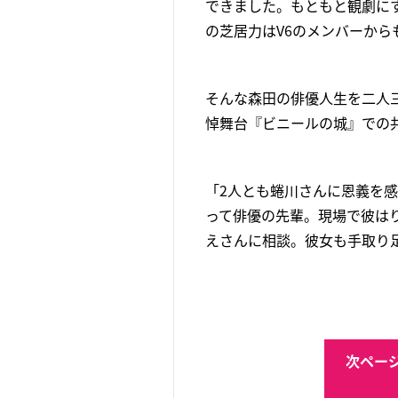
できました。もともと観劇に
の芝居力はV6のメンバーか
そんな森田の俳優人生を二人三
悼舞台『ビニールの城』での
「2人とも蜷川さんに恩義を
って俳優の先輩。現場で彼は
えさんに相談。彼女も手取り
次ページ