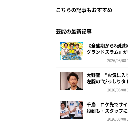
こちらの記事もおすすめ
芸能の最新記事
《全盛期から8割減》
グランドスラム』が視聴
2026/08/08 
大野智 “お気に入
左腕の“びっしりタ
「驚...
2026/08/08 
千鳥 ロケ先でサイ
殺到も…スタッフに
す...
2026/08/08 