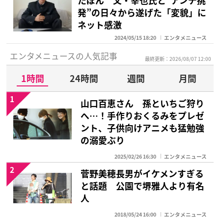
発”の日々から遂げた「変貌」に
ネット感激
2024/05/15 18:20
エンタメニュース
エンタメニュースの人気記事
最終更新：2026/08/07 12:00
1時間
24時間
週間
月間
1
山口百恵さん 孫といちご狩り
へ…！手作りおくるみをプレゼ
ント、子供向けアニメも猛勉強
の溺愛ぶり
2025/02/26 16:30
エンタメニュース
2
菅野美穂長男がイケメンすぎる
と話題 公園で堺雅人より有名
人
2018/05/24 16:00
エンタメニュース