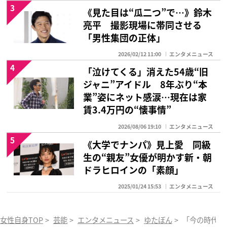
3
《見た目は“瓜二つ”で…》鈴木
亮平 撮影現場に帯同させる
「男性集団の正体」
2026/02/12 11:00
エンタメニュース
4
「泣けてくる」消えた54歳“旧
ジャニ”アイドル 8年ぶり“本
業”姿にネット感涙…現在は家
賃3.4万円の“懐事情”
2026/08/06 19:10
エンタメニュース
5
《大学でナンパ》見上愛 同級
生の“親友”女優が明かす新・朝
ドラヒロインの「素顔」
2025/01/24 15:53
エンタメニュース
女性自身TOP
>
芸能
>
エンタメニュース
>
ゆたぼん
>
「今の時代に