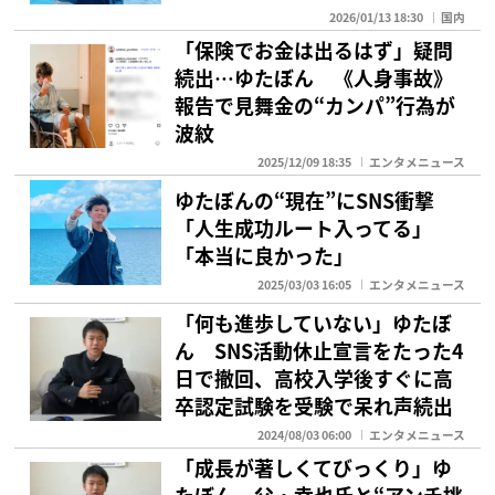
2026/01/13 18:30
国内
「保険でお金は出るはず」疑問
続出…ゆたぼん 《人身事故》
報告で見舞金の“カンパ”行為が
波紋
2025/12/09 18:35
エンタメニュース
ゆたぼんの“現在”にSNS衝撃
「人生成功ルート入ってる」
「本当に良かった」
2025/03/03 16:05
エンタメニュース
「何も進歩していない」ゆたぼ
ん SNS活動休止宣言をたった4
日で撤回、高校入学後すぐに高
卒認定試験を受験で呆れ声続出
2024/08/03 06:00
エンタメニュース
「成長が著しくてびっくり」ゆ
たぼん 父・幸也氏と“アンチ挑