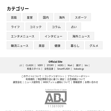
カテゴリー
芸能
皇室
国内
海外
スポーツ
ライフ
コミック
コラム
占い
エンタメニュース
インタビュー
海外ニュース
韓流ニュース
美容
健康
暮らし
グルメ
Official Site
JJ
CLASSY.
VERY
STORY
HERS
Mart
美ST
bis
和食スタイル
女性自身
SmartFLASH
kokode.jp
このサイトについて
コンテンツポリシー
プライバシーポリシー
利用規約
特定商取引法に基づく表記
広告掲載について
運営会社
ニュース提供先
WEBプッシュ通知について
情報提供
お問い合わせ