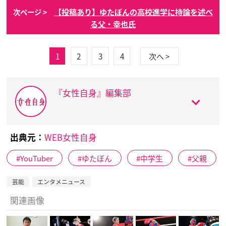
【投稿あり】ゆたぼんの高校進学に持論を述べ
次ページ >
る父・幸也氏
1
2
3
4
次へ >
『女性自身』編集部
出典元：
WEB女性自身
YouTuber
ゆたぼん
中学生
父親
芸能
エンタメニュース
関連画像