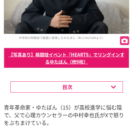
中学校の制服姿で動画に登場したゆたぼん（本人YouTubeより）
【写真あり】格闘技イベント『HEARTS』でリングインす
るゆたぼん（他9枚）
目次
青年革命家・ゆたぼん（15）が高校進学に悩む陰
で、父で心理カウンセラーの中村幸也氏がXで怒り
をぶちまけている。