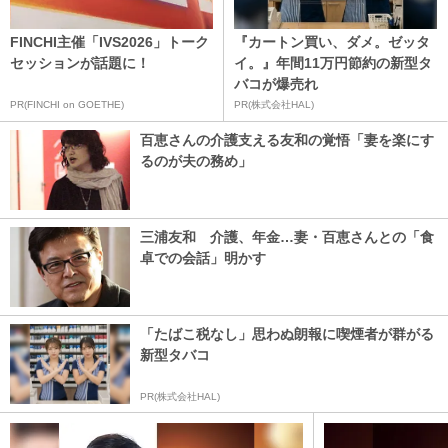
FINCHI主催「IVS2026」トーク
『カートン買い、ダメ。ゼッタ
セッションが話題に！
イ。』年間11万円節約の新型タ
バコが爆売れ
PR(FINCHI on GOETHE)
PR(株式会社HAL)
百恵さんの介護支える友和の覚悟「妻を楽にす
るのが夫の務め」
三浦友和 介護、年金…妻・百恵さんとの「食
卓での会話」明かす
「たばこ税なし」思わぬ朗報に喫煙者が群がる
新型タバコ
PR(株式会社HAL)