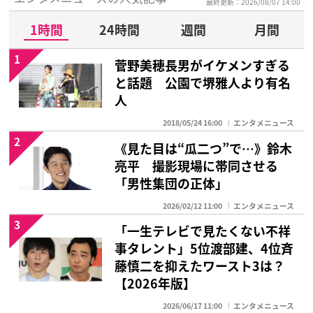
最終更新：2026/08/07 14:00
1時間
24時間
週間
月間
1
菅野美穂長男がイケメンすぎる
と話題 公園で堺雅人より有名
人
2018/05/24 16:00
エンタメニュース
2
《見た目は“瓜二つ”で…》鈴木
亮平 撮影現場に帯同させる
「男性集団の正体」
2026/02/12 11:00
エンタメニュース
3
「一生テレビで見たくない不祥
事タレント」5位渡部建、4位斉
藤慎二を抑えたワースト3は？
【2026年版】
2026/06/17 11:00
エンタメニュース