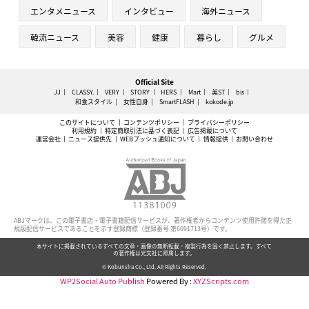
エンタメニュース
インタビュー
海外ニュース
韓流ニュース
美容
健康
暮らし
グルメ
Official Site
JJ
CLASSY.
VERY
STORY
HERS
Mart
美ST
bis
和食スタイル
女性自身
SmartFLASH
kokode.jp
このサイトについて
コンテンツポリシー
プライバシーポリシー
利用規約
特定商取引法に基づく表記
広告掲載について
運営会社
ニュース提供先
WEBプッシュ通知について
情報提供
お問い合わせ
ABJマークは、この電子書店・電子書籍配信サービスが、著作権者からコンテンツ使用許諾を得た正
規版配信サービスであることを示す登録商標（登録番号 第6091713号）です。
本サイトに掲載されているすべての文章・画像の無断転載・複製行為を固く禁止します。すべて
の著作権は光文社に帰属します。
© Kobunsha Co., Ltd. All Rights Reserved.
WP2Social Auto Publish
Powered By :
XYZScripts.com