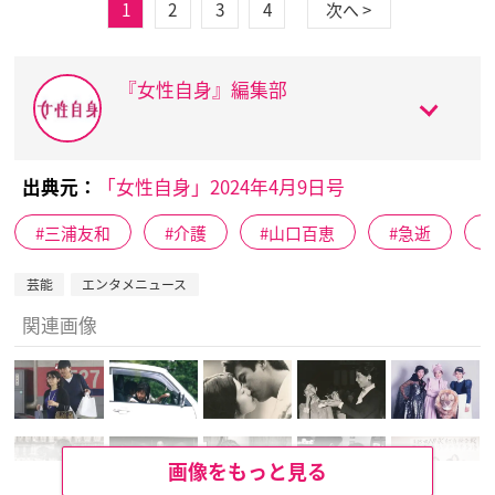
1
2
3
4
次へ >
『女性自身』編集部
出典元：
「女性自身」2024年4月9日号
三浦友和
介護
山口百恵
急逝
芸能
エンタメニュース
関連画像
画像をもっと見る