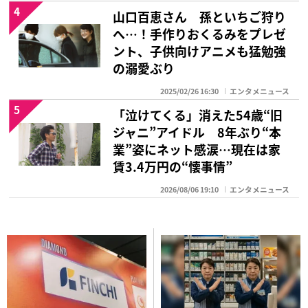
4
山口百恵さん 孫といちご狩り
へ…！手作りおくるみをプレゼ
ント、子供向けアニメも猛勉強
の溺愛ぶり
2025/02/26 16:30
エンタメニュース
5
「泣けてくる」消えた54歳“旧
ジャニ”アイドル 8年ぶり“本
業”姿にネット感涙…現在は家
賃3.4万円の“懐事情”
2026/08/06 19:10
エンタメニュース