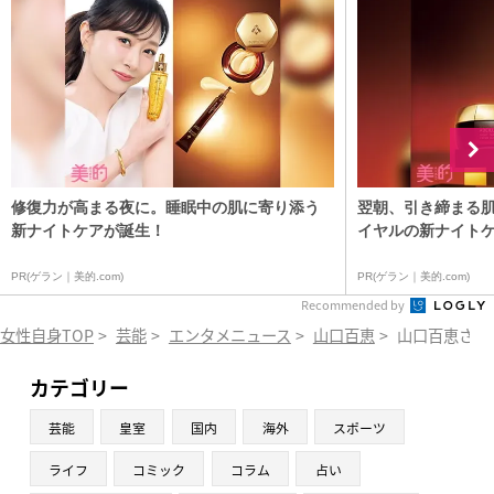
修復力が高まる夜に。睡眠中の肌に寄り添う
翌朝、引き締まる
新ナイトケアが誕生！
イヤルの新ナイト
PR(ゲラン｜美的.com)
PR(ゲラン｜美的.com)
Recommended by
女性自身TOP
>
芸能
>
エンタメニュース
>
山口百恵
>
山口百恵さん
カテゴリー
芸能
皇室
国内
海外
スポーツ
ライフ
コミック
コラム
占い