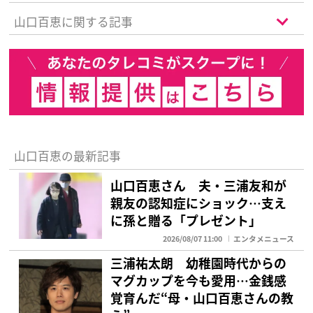
ブラブ姿
山口百恵に関する記事
山口百恵の最新記事
山口百恵さん 夫・三浦友和が
親友の認知症にショック…支え
に孫と贈る「プレゼント」
2026/08/07 11:00
エンタメニュース
三浦祐太朗 幼稚園時代からの
マグカップを今も愛用…金銭感
覚育んだ“母・山口百恵さんの教