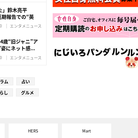
た」鈴木亮平
開延期報告での“英
0
エンタメニュース
4歳“旧ジャニ”ア
姿にネット感...
0
エンタメニュース
ラム
占い
らし
グルメ
HERS
Mart