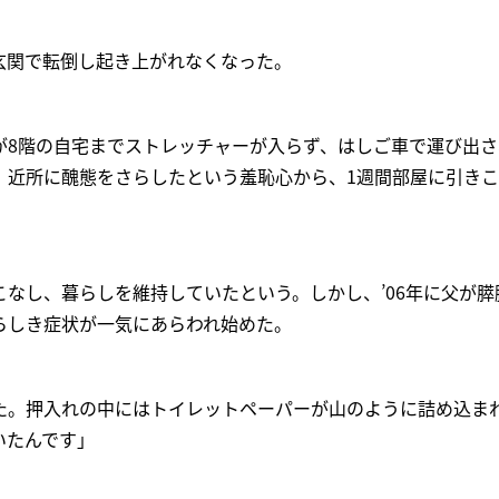
玄関で転倒し起き上がれなくなった。
が8階の自宅までストレッチャーが入らず、はしご車で運び出
、近所に醜態をさらしたという羞恥心から、1週間部屋に引きこ
なし、暮らしを維持していたという。しかし、’06年に父が膵
らしき症状が一気にあらわれ始めた。
た。押入れの中にはトイレットペーパーが山のように詰め込ま
いたんです」