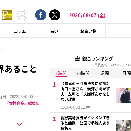
2026/08/07
(金)
コラム
占い
お買い物
て！」
総合ランキング
最終更新：2026/08/07 16
界あること
1時間
24時間
週間
月間
《義兄の三回忌法要に参加》
山口百恵さん 義姉が明かす
夫・友和と「夫婦げんかをし
：2022/05/07 06:00
ない理由」
『女性自身』編集部
2026/04/02 11:00
菅野美穂長男がイケメンすぎ
ると話題 公園で堺雅人より
有名人