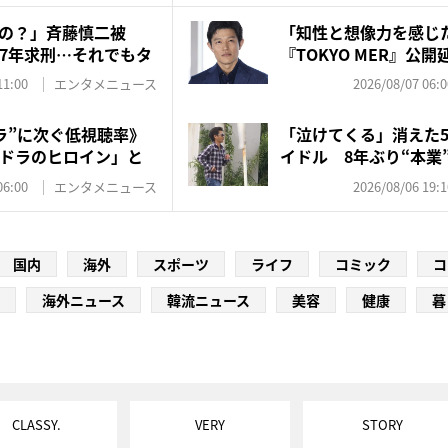
の？」斉藤慎二被
「知性と想像力を感じ
7年求刑…それでもタ
『TOKYO MER』公
訳...
11:00
エンタメニュース
2026/08/07 06:0
ラ”に次ぐ低視聴率》
「泣けてくる」消えた5
ドラのヒロイン」と
イドル 8年ぶり“本業”
06:00
エンタメニュース
2026/08/06 19:1
国内
海外
スポーツ
ライフ
コミック
コ
海外ニュース
韓流ニュース
美容
健康
暮
CLASSY.
VERY
STORY