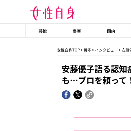
芸能
皇室
国内
女性自身TOP
>
芸能
>
インタビュー
> 安
安藤優子語る認知
も…プロを頼って