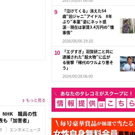
2017/03/07 00:00
「泣けてくる」消えた54
歳“旧ジャニ”アイドル 8年
ぶり“本業”姿にネット感
涙…現在は家賃3.4万円の“懐
事情”
2026/08/06 19:10
「エグすぎ」羽賀研二と共に
逮捕された“超大物”に広が
る衝撃「稀代のワルより悪そ
う」
2024/09/28 06:00
もっと見る
」NHK 職員の性
表も「加害者」
0
エンタメニュース