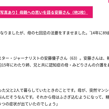
【写真あり】母親への思いを語る安藤さん（他2枚）
なりましたが、母の七回忌の法要をすませました。’14年に89
スター・ジャーナリストの安藤優子さん（63）。安藤さんは、
約15年にわたり姉、兄と共に認知症の母・みどりさんの介護を
だった父と2人で暮らしていたときのことです。母が、突然マン
叫んだそうなんです。それから母はふさぎ込むようになって、
うつの症状が出ていたのでしょう」