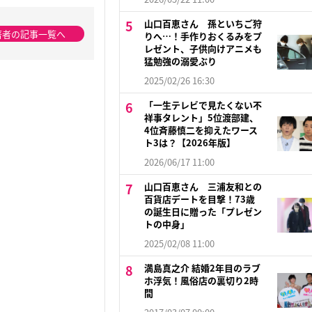
山口百恵さん 孫といちご狩
著者の記事一覧へ
りへ…！手作りおくるみをプ
レゼント、子供向けアニメも
猛勉強の溺愛ぶり
2025/02/26 16:30
「一生テレビで見たくない不
祥事タレント」5位渡部建、
4位斉藤慎二を抑えたワース
ト3は？【2026年版】
2026/06/17 11:00
山口百恵さん 三浦友和との
百貨店デートを目撃！73歳
の誕生日に贈った「プレゼン
トの中身」
2025/02/08 11:00
満島真之介 結婚2年目のラブ
ホ浮気！風俗店の裏切り2時
間