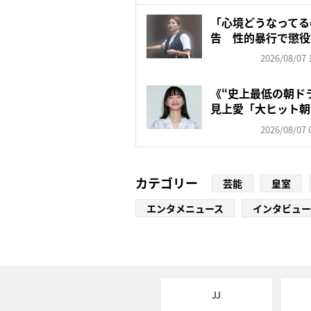
「心境どうなってる
告 性的暴行で懲役
レン...
2026/08/07 
《“史上最低の朝ド
見上愛「大ヒット朝
対...
2026/08/07 
カテゴリー
芸能
皇室
エンタメニュース
インタビュー
JJ