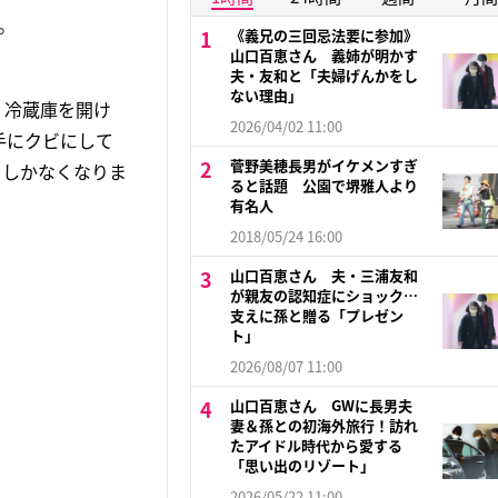
。
《義兄の三回忌法要に参加》
山口百恵さん 義姉が明かす
夫・友和と「夫婦げんかをし
ない理由」
、冷蔵庫を開け
2026/04/02 11:00
手にクビにして
菅野美穂長男がイケメンすぎ
るしかなくなりま
ると話題 公園で堺雅人より
有名人
2018/05/24 16:00
山口百恵さん 夫・三浦友和
が親友の認知症にショック…
支えに孫と贈る「プレゼン
ト」
2026/08/07 11:00
山口百恵さん GWに長男夫
妻＆孫との初海外旅行！訪れ
たアイドル時代から愛する
「思い出のリゾート」
2026/05/22 11:00