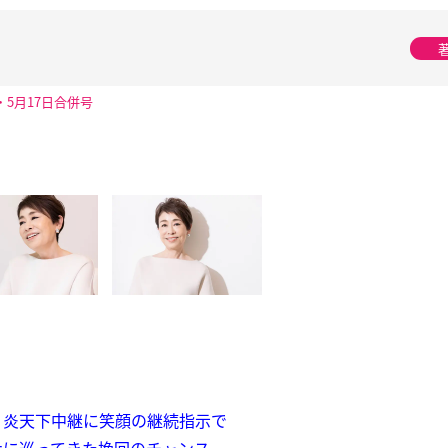
・5月17日合併号
 炎天下中継に笑顔の継続指示で
ナに巡ってきた挽回のチャンス