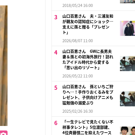
2018/05/24 16:00
山口百恵さん 夫・三浦友和
が親友の認知症にショック…
支えに孫と贈る「プレゼン
ト」
2026/08/07 11:00
山口百恵さん GWに長男夫
妻＆孫との初海外旅行！訪れ
たアイドル時代から愛する
「思い出のリゾート」
2026/05/22 11:00
山口百恵さん 孫といちご狩
りへ…！手作りおくるみをプ
レゼント、子供向けアニメも
猛勉強の溺愛ぶり
2025/02/26 16:30
「一生テレビで見たくない不
祥事タレント」5位渡部建、
4位斉藤慎二を抑えたワース