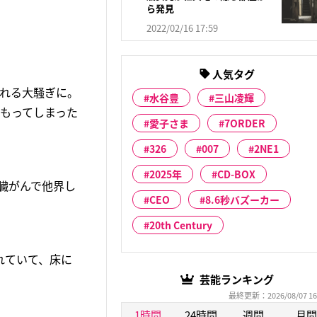
ら発見
2022/02/16 17:59
人気タグ
される大騒ぎに。
水谷豊
三山凌輝
もってしまった
愛子さま
7ORDER
326
007
2NE1
2025年
CD-BOX
臓がんで他界し
CEO
8.6秒バズーカー
20th Century
れていて、床に
芸能ランキング
最終更新：2026/08/07 16
1時間
24時間
週間
月間