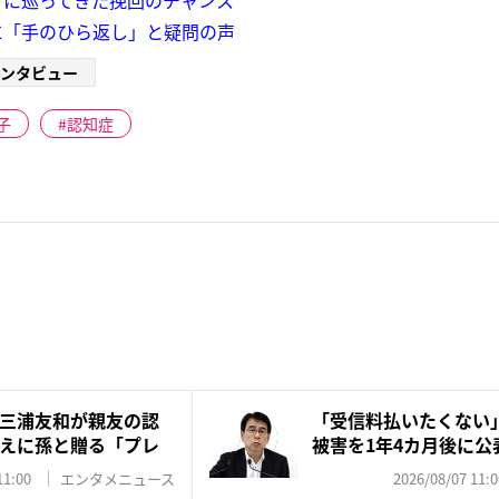
に「手のひら返し」と疑問の声
ンタビュー
子
認知症
三浦友和が親友の認
「受信料払いたくない
えに孫と贈る「プレ
被害を1年4カ月後に公
は...
11:00
エンタメニュース
2026/08/07 11:0