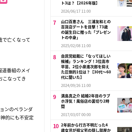
ト3は？【2026年版】
2026/06/17 11:00
山口百恵さん 三浦友和との
百貨店デートを目撃！73歳
の誕生日に贈った「プレゼン
トの中身」
歳で亡くなって
2025/02/08 11:00
自民党総裁に「なってほしい
候補」ランキング！3位高市
早苗、2位小泉進次郎を抑え
報道番組のメイ
た圧倒的1位は？【30代〜60
代に聞いた】
おこなってき
2024/09/26 11:00
満島真之介 結婚2年目のラブ
ホ浮気！風俗店の裏切り2時
間
ションのベランダ
2017/03/07 00:00
精神的にも不安定
2年前から行方不明だった4
歳女児が祖父宅の隠し部屋か