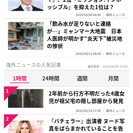
ッシブル』を抑えた1位は？
2025/05/06 06:00
海外ニュース
「飲み水が足りないと連絡
が…」ミャンマー大地震 日本
人医師が明かす“炎天下”被災地
の惨状
2025/04/11 06:00
海外ニュース
海外ニュースの人気記事
最終更新：2026/08/06 20:00
1時間
24時間
週間
月間
1
2年前から行方不明だった4歳女
児が祖父宅の隠し部屋から発見
2022/02/16 17:59
海外ニュース
2
『バチェラー』出演者 ヌード写
真をばらまかれていることを告