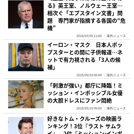
る》英王室、ノルウェー王室…
相次ぐ「エプスタイン文書」問
題 専門家が指摘する各国の“危
機”
2026/03/05 11:00
海外ニュース
イーロン・マスク 日本人ポッ
プスターとの間に子供報道…ネ
ットで有力視される「3人の候
補」
2025/06/03 06:00
海外ニュース
「刺激が強い」都庁に降臨！ミ
ッション・インポッシブル女優
の大胆ドレスにファン悶絶
2025/05/10 06:00
海外ニュース
好きなトム・クルーズの映画ラ
ンキング！3位『ラスト サムラ
イ』、2位『ミッション:インポ