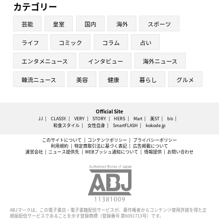
カテゴリー
芸能
皇室
国内
海外
スポーツ
ライフ
コミック
コラム
占い
エンタメニュース
インタビュー
海外ニュース
韓流ニュース
美容
健康
暮らし
グルメ
Official Site
JJ
CLASSY.
VERY
STORY
HERS
Mart
美ST
bis
和食スタイル
女性自身
SmartFLASH
kokode.jp
このサイトについて
コンテンツポリシー
プライバシーポリシー
利用規約
特定商取引法に基づく表記
広告掲載について
運営会社
ニュース提供先
WEBプッシュ通知について
情報提供
お問い合わせ
ABJマークは、この電子書店・電子書籍配信サービスが、著作権者からコンテンツ使用許諾を得た正
規版配信サービスであることを示す登録商標（登録番号 第6091713号）です。