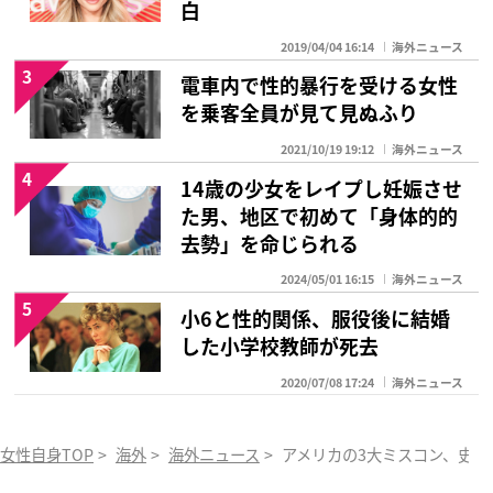
白
2019/04/04 16:14
海外ニュース
3
電車内で性的暴行を受ける女性
を乗客全員が見て見ぬふり
2021/10/19 19:12
海外ニュース
4
14歳の少女をレイプし妊娠させ
た男、地区で初めて「身体的的
去勢」を命じられる
2024/05/01 16:15
海外ニュース
5
小6と性的関係、服役後に結婚
した小学校教師が死去
2020/07/08 17:24
海外ニュース
女性自身TOP
>
海外
>
海外ニュース
>
アメリカの3大ミスコン、史上