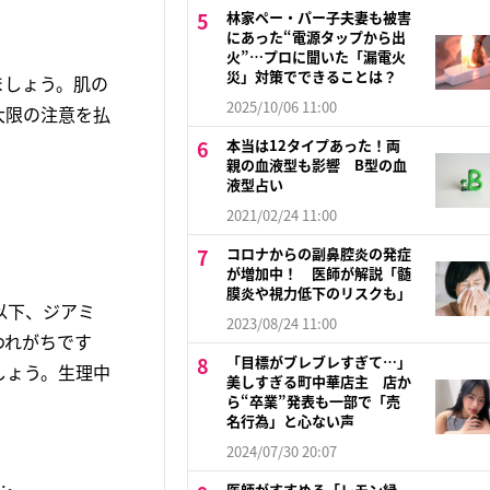
林家ペー・パー子夫妻も被害
にあった“電源タップから出
火”…プロに聞いた「漏電火
災」対策でできることは？
ましょう。肌の
2025/10/06 11:00
大限の注意を払
本当は12タイプあった！両
親の血液型も影響 B型の血
液型占い
2021/02/24 11:00
コロナからの副鼻腔炎の発症
が増加中！ 医師が解説「髄
膜炎や視力低下のリスクも」
以下、ジアミ
2023/08/24 11:00
われがちです
「目標がブレブレすぎて…」
しょう。生理中
美しすぎる町中華店主 店か
ら“卒業”発表も一部で「売
名行為」と心ない声
2024/07/30 20:07
…。
医師がすすめる「レモン緑