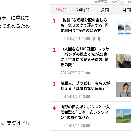
最終更新：2026/08/07 16
1時間
24時間
週間
月間
カラーに重ねて
“優待”＆短期分配の楽しみ
って染めるため
も…低リスクで運用する“固
定利回り”投資の始め方
2026/05/19 11:00
[PR]
《人間なら100歳超》レッサ
ーパンダの風太くんが23歳
に！世界に広がる子孫の“驚
きの数”
2026/07/16 11:00
堺雅人、ブラピも…有名人が
抱える「耳慣れない病気」
2015/04/24 10:00
山形の田んぼにポツンと…入
居者語る“日本一安いタワマ
ン”の意外な利点
い。実際はピリ
2021/08/11 06:00