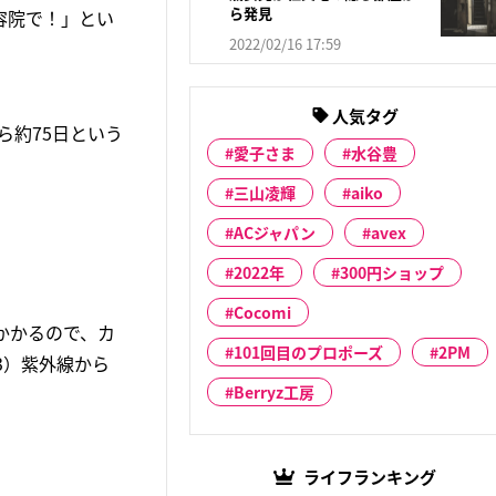
ら発見
容院で！」とい
2022/02/16 17:59
人気タグ
ら約75日という
愛子さま
水谷豊
三山凌輝
aiko
ACジャパン
avex
2022年
300円ショップ
Cocomi
かかるので、カ
101回目のプロポーズ
2PM
3）紫外線から
Berryz工房
ライフランキング