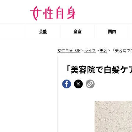
芸能
皇室
国内
女性自身TOP
>
ライフ
>
美容
> 「美容院
「美容院で白髪ケ