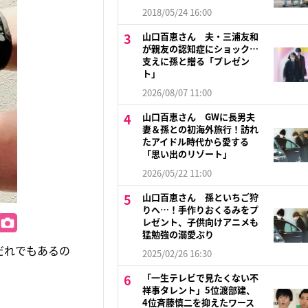
2018/05/24 16:00
山口百恵さん 夫・三浦友和
が親友の認知症にショック…
支えに孫と贈る「プレゼン
ト」
2026/08/07 11:00
山口百恵さん GWに長男夫
妻＆孫との初海外旅行！訪れ
たアイドル時代から愛する
「思い出のリゾート」
2026/05/22 11:00
山口百恵さん 孫といちご狩
りへ…！手作りおくるみをプ
レゼント、子供向けアニメも
猛勉強の溺愛ぶり
だれでもあるの
2025/02/26 16:30
「一生テレビで見たくない不
祥事タレント」5位渡部建、
4位斉藤慎二を抑えたワース