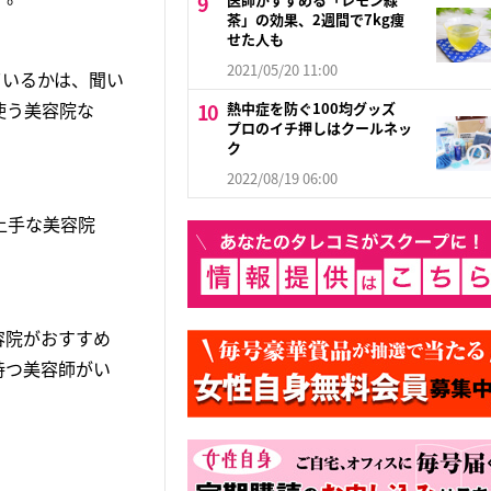
茶」の効果、2週間で7kg痩
せた人も
2021/05/20 11:00
ているかは、聞い
使う美容院な
熱中症を防ぐ100均グッズ
プロのイチ押しはクールネッ
ク
2022/08/19 06:00
上手な美容院
容院がおすすめ
持つ美容師がい