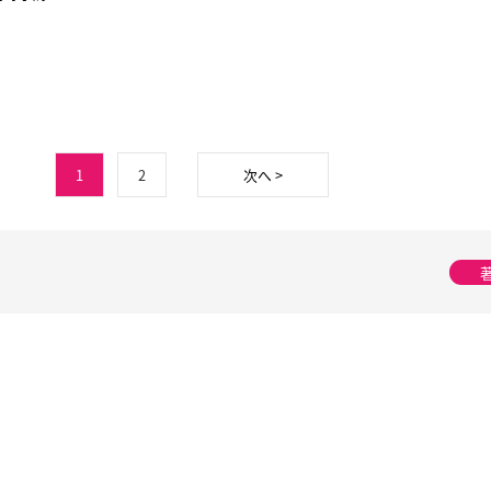
1
2
次へ >