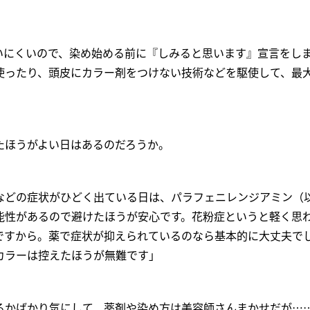
いにくいので、染め始める前に『しみると思います』宣言をし
使ったり、頭皮にカラー剤をつけない技術などを駆使して、最
たほうがよい日はあるのだろうか。
などの症状がひどく出ている日は、パラフェニレンジアミン（
能性があるので避けたほうが安心です。花粉症というと軽く思
ですから。薬で症状が抑えられているのなら基本的に大丈夫で
カラーは控えたほうが無難です」
るかばかり気にして、薬剤や染め方は美容師さんまかせだが…