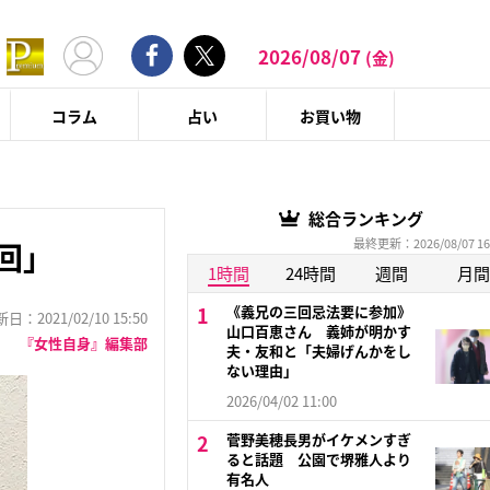
2026/08/07
(金)
コラム
占い
お買い物
総合ランキング
最終更新：2026/08/07 16
回」
1時間
24時間
週間
月間
《義兄の三回忌法要に参加》
：2021/02/10 15:50
山口百恵さん 義姉が明かす
『女性自身』編集部
夫・友和と「夫婦げんかをし
ない理由」
2026/04/02 11:00
菅野美穂長男がイケメンすぎ
ると話題 公園で堺雅人より
有名人