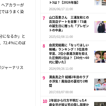
ト3は？【2026年版】
、ヘアカラーが
2026/06/17 11:00
宅ではうまく染
山口百恵さん 三浦友和との
百貨店デートを目撃！73歳
の誕生日に贈った「プレゼン
トの中身」
分になるか」と
2025/02/08 11:00
72.4％にのぼ
自民党総裁に「なってほしい
。
候補」ランキング！3位高市
早苗、2位小泉進次郎を抑え
た圧倒的1位は？【30代〜60
代に聞いた】
容ジャーナリス
2024/09/26 11:00
満島真之介 結婚2年目のラブ
ホ浮気！風俗店の裏切り2時
間
2017/03/07 00:00
2年前から行方不明だった4
歳女児が祖父宅の隠し部屋か