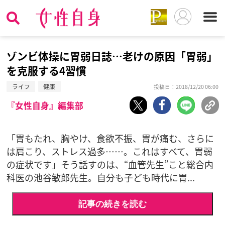
ゾンビ体操に胃弱日誌…老けの原因「胃弱」
を克服する4習慣
ライフ
健康
投稿日：2018/12/20 06:00
『女性自身』編集部
「胃もたれ、胸やけ、食欲不振、胃が痛む、さらに
は肩こり、ストレス過多……。これはすべて、胃弱
の症状です」そう話すのは、“血管先生”こと総合内
科医の池谷敏郎先生。自分も子ども時代に胃...
記事の続きを読む