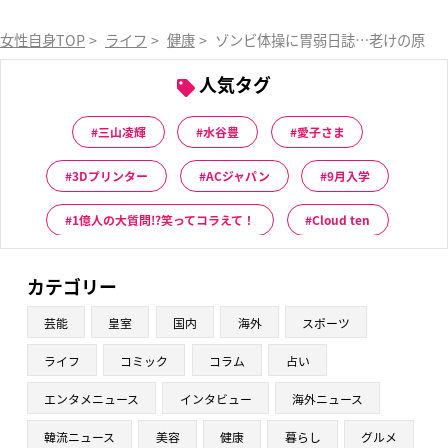
女性自身TOP
>
ライフ
>
健康
>
ゾンビ体操に胃弱日誌…老けの原因
人気タグ
三山凌輝
水谷豊
愛子さま
3Dプリンター
ACジャパン
9月入学
1億人の大質問!?笑ってコラえて！
Cloud ten
カテゴリー
芸能
皇室
国内
海外
スポーツ
ライフ
コミック
コラム
占い
エンタメニュース
インタビュー
海外ニュース
韓流ニュース
美容
健康
暮らし
グルメ