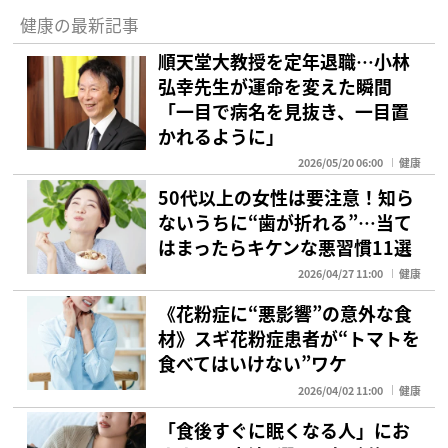
健康の最新記事
順天堂大教授を定年退職…小林
弘幸先生が運命を変えた瞬間
「一目で病名を見抜き、一目置
かれるように」
2026/05/20 06:00
健康
50代以上の女性は要注意！知ら
ないうちに“歯が折れる”…当て
はまったらキケンな悪習慣11選
2026/04/27 11:00
健康
《花粉症に“悪影響”の意外な食
材》スギ花粉症患者が“トマトを
食べてはいけない”ワケ
2026/04/02 11:00
健康
「食後すぐに眠くなる人」にお