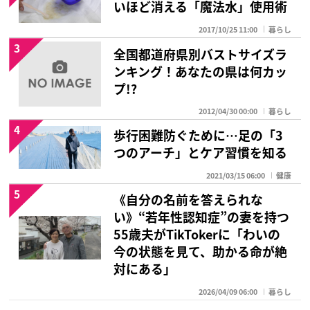
いほど消える「魔法水」使用術
2017/10/25 11:00
暮らし
3
全国都道府県別バストサイズラ
ンキング！あなたの県は何カッ
プ!?
2012/04/30 00:00
暮らし
4
歩行困難防ぐために…足の「3
つのアーチ」とケア習慣を知る
2021/03/15 06:00
健康
5
《自分の名前を答えられな
い》“若年性認知症”の妻を持つ
55歳夫がTikTokerに「わいの
今の状態を見て、助かる命が絶
対にある」
2026/04/09 06:00
暮らし