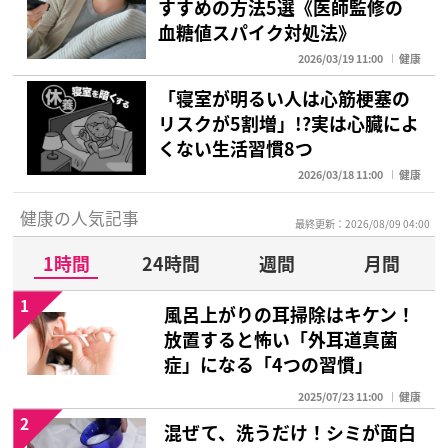
すすめの方法5選《医師監修の
血糖値スパイク対処法》
2026/03/19 11:00
健康
「寝室が明るい人は心筋梗塞の
リスクが5割増」!?実は心臓によ
くない生活習慣8つ
2026/03/18 11:00
健康
健康の人気記事
最終更新：2026/08/09 04:00
1時間
24時間
週間
月間
1
風呂上がりの耳掃除はキケン！
放置すると怖い「外耳道真菌
症」になる「4つの習慣」
2025/07/23 11:00
健康
2
混ぜて、洗うだけ！シミが面白