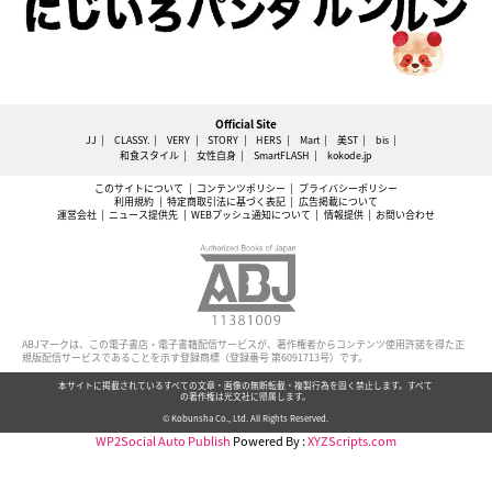
Official Site
JJ
CLASSY.
VERY
STORY
HERS
Mart
美ST
bis
和食スタイル
女性自身
SmartFLASH
kokode.jp
このサイトについて
コンテンツポリシー
プライバシーポリシー
利用規約
特定商取引法に基づく表記
広告掲載について
運営会社
ニュース提供先
WEBプッシュ通知について
情報提供
お問い合わせ
ABJマークは、この電子書店・電子書籍配信サービスが、著作権者からコンテンツ使用許諾を得た正
規版配信サービスであることを示す登録商標（登録番号 第6091713号）です。
本サイトに掲載されているすべての文章・画像の無断転載・複製行為を固く禁止します。すべて
の著作権は光文社に帰属します。
© Kobunsha Co., Ltd. All Rights Reserved.
WP2Social Auto Publish
Powered By :
XYZScripts.com