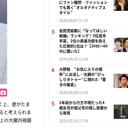
にファン騒然…ファッション
でも貫く“オルタナティブス
タイル”
2026/08/07 17:10
自民党総裁に「なってほしい
候補」ランキング！3位高市
早苗、2位小泉進次郎を抑え
た圧倒的1位は？【30代〜60
代に聞いた】
2024/09/26 11:00
大野智 “お気に入りの場
所”に出没し…左腕の“びっ
しりタトゥー”に現れた「驚
きの異変」
2026/08/08 11:00
2年前から行方不明だった4
ぐ上、便がたま
歳女児が祖父宅の隠し部屋か
ると考えられま
ら発見
上の大腸内視鏡
2022/02/16 17:59