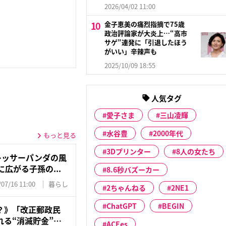
2026/04/02 11:00
金子恵美の痛烈指摘で75歳
政治評論家が大炎上…“高市
サゲ”連発に「引退したほう
がいい」辛辣声も
2025/10/09 18:55
人気タグ
愛子さま
三山凌輝
水谷豊
2000年代
もっと見る
3Dプリンター
8人の女たち
レッサーパンダの風
広がる子孫の...
8.6秒バズーカー
/07/16 11:00
暮らし
2ちゃんねる
2NE1
ChatGPT
BEGIN
？》「改正郵政民
る“消滅貯金”…
ACEes