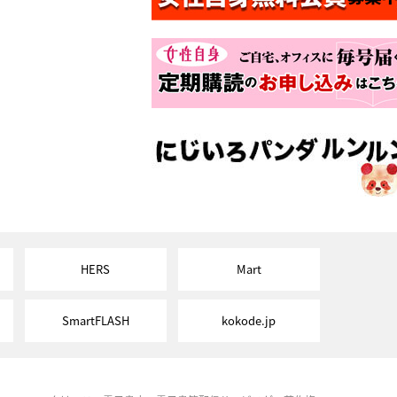
HERS
Mart
SmartFLASH
kokode.jp