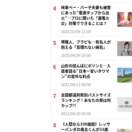
林家ペー・パー子夫妻も被害
にあった“電源タップから出
火”…プロに聞いた「漏電火
災」対策でできることは？
2025/10/06 11:00
堺雅人、ブラピも…有名人が
抱える「耳慣れない病気」
2015/04/24 10:00
山形の田んぼにポツンと…入
居者語る“日本一安いタワマ
ン”の意外な利点
2021/08/11 06:00
全国都道府県別バストサイズ
ランキング！あなたの県は何
カップ!?
2012/04/30 00:00
《人間なら100歳超》レッサ
ーパンダの風太くんが23歳