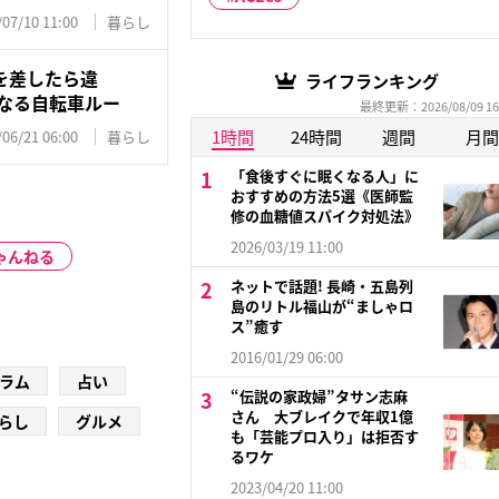
/07/10 11:00
暮らし
を差したら違
ライフランキング
になる自転車ルー
最終更新：2026/08/09 16
1時間
24時間
週間
月間
/06/21 06:00
暮らし
「食後すぐに眠くなる人」に
おすすめの方法5選《医師監
修の血糖値スパイク対処法》
2026/03/19 11:00
ゃんねる
ネットで話題! 長崎・五島列
島のリトル福山が“ましゃロ
ス”癒す
2016/01/29 06:00
ラム
占い
“伝説の家政婦”タサン志麻
さん 大ブレイクで年収1億
らし
グルメ
も「芸能プロ入り」は拒否す
るワケ
2023/04/20 11:00