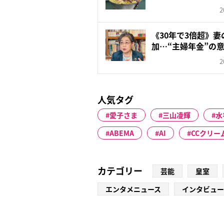
な...
2
《30年で3倍超》
加…“主婦年金”の意
2
人気タグ
愛子さま
三山凌輝
水
ABEMA
AI
CCクリー
カテゴリー
芸能
皇室
エンタメニュース
インタビュー