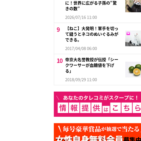
に！世界に広がる子孫の“驚
きの数”
2026/07/16 11:00
【ねこ】大発明！軍手を切っ
て縫うとネコのぬいぐるみが
できる。
2017/04/08 06:00
帝京大名誉教授が伝授「シー
クワーサーが血糖値を下げ
る」
2018/09/29 11:00