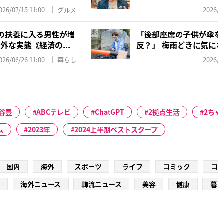
今...
026/07/15 11:00
グルメ
2026
妻の扶養に入る男性が増
「後部座席の子供が傘
外な実態《経済の...
反？」 梅雨どきに気
ル、警察...
026/06/26 11:00
暮らし
2026
谷豊
ABCテレビ
ChatGPT
2拠点生活
2ち
ム
2023年
2024上半期ベストスクープ
国内
海外
スポーツ
ライフ
コミック
コ
海外ニュース
韓流ニュース
美容
健康
暮