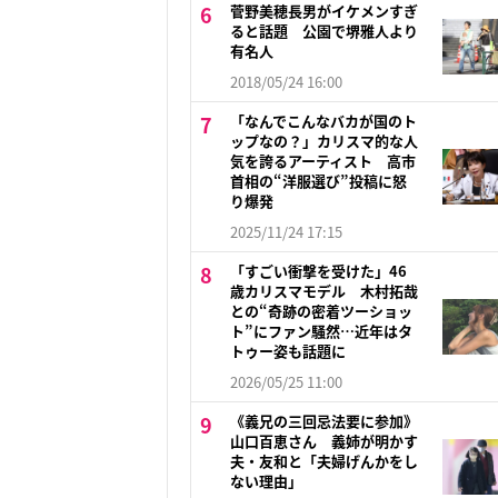
菅野美穂長男がイケメンすぎ
ると話題 公園で堺雅人より
有名人
2018/05/24 16:00
「なんでこんなバカが国のト
ップなの？」カリスマ的な人
気を誇るアーティスト 高市
首相の“洋服選び”投稿に怒
り爆発
2025/11/24 17:15
「すごい衝撃を受けた」46
歳カリスマモデル 木村拓哉
との“奇跡の密着ツーショッ
ト”にファン騒然…近年はタ
トゥー姿も話題に
2026/05/25 11:00
《義兄の三回忌法要に参加》
山口百恵さん 義姉が明かす
夫・友和と「夫婦げんかをし
ない理由」