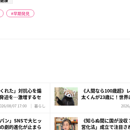
健康
早期発見
くれた」対抗心を煽
《人間なら100歳超》
脅迫を…激増するセ
太くんが23歳に！世界に
026/08/07 17:00
暮らし
2026
パン」SNSで大ヒッ
《知らぬ間に国が没収
の劇的進化が止まら
営化法」成立で注目され