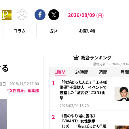
2026/08/09
(日)
コラム
占い
お買い物
総合ランキング
最終更新：2026/08/09 16
せる
1時間
24時間
週間
月間
「何があったんだ」“王子様
：2018/11/12 11:00
俳優”千葉雄大 イベントで
『女性自身』編集部
披露した“激変姿”にSNS衝
撃
2026/03/04 16:20
《目のやり場に困る》
『VIVANT』女性歌手
（30） “胸元ぽっかり”服