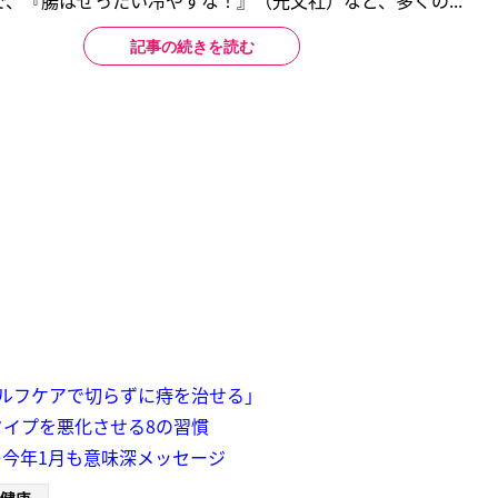
、『腸はぜったい冷やすな！』（光文社）など、多くの...
記事の続きを読む
ルフケアで切らずに痔を治せる」
タイプを悪化させる8の習慣
今年1月も意味深メッセージ