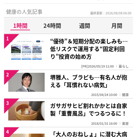
健康の人気記事
最終更新：2026/08/08 06:00
1時間
24時間
週間
月間
1
“優待”＆短期分配の楽しみも…
低リスクで運用する“固定利回
り”投資の始め方
[PR]2026/05/19 11:00
暮らし
2
堺雅人、ブラピも…有名人が抱
える「耳慣れない病気」
2015/04/24 10:00
健康
3
ガサガサヒビ割れかかとは自家
製「重曹風呂」でつるつるに！
2018/01/31 16:00
美容
4
「大人のおねしょ」に潜む大病