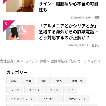
サイン…脳腫瘍や心不全の可能
性も
2021/02/25 15:50
健康
5
「アルメニアとかシリアとか」
急増する海外からの詐欺電話…
どう対応するのが正解か？
2024/05/29 17:15
暮らし
女性自身TOP
>
ライフ
>
健康
>
医師が伝授「朝にカーテンを開けよう
カテゴリー
芸能
皇室
国内
海外
スポーツ
ライフ
コミック
コラム
占い
エンタメニュース
インタビュー
海外ニュース