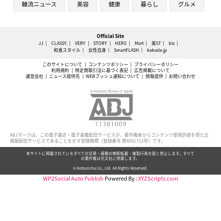
韓流ニュース
美容
健康
暮らし
グルメ
Official Site
JJ
CLASSY.
VERY
STORY
HERS
Mart
美ST
bis
和食スタイル
女性自身
SmartFLASH
kokode.jp
このサイトについて
コンテンツポリシー
プライバシーポリシー
利用規約
特定商取引法に基づく表記
広告掲載について
運営会社
ニュース提供先
WEBプッシュ通知について
情報提供
お問い合わせ
ABJマークは、この電子書店・電子書籍配信サービスが、著作権者からコンテンツ使用許諾を得た正
規版配信サービスであることを示す登録商標（登録番号 第6091713号）です。
本サイトに掲載されているすべての文章・画像の無断転載・複製行為を固く禁止します。すべて
の著作権は光文社に帰属します。
© Kobunsha Co., Ltd. All Rights Reserved.
WP2Social Auto Publish
Powered By :
XYZScripts.com