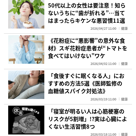
50代以上の女性は要注意！知ら
ないうちに“歯が折れる”…当て
はまったらキケンな悪習慣11選
2026/04/27 11:00
健康
《花粉症に“悪影響”の意外な食
材》スギ花粉症患者が“トマトを
食べてはいけない”ワケ
2026/04/02 11:00
健康
「食後すぐに眠くなる人」にお
すすめの方法5選《医師監修の
血糖値スパイク対処法》
2026/03/19 11:00
健康
「寝室が明るい人は心筋梗塞の
リスクが5割増」!?実は心臓によ
くない生活習慣8つ
2026/03/18 11:00
健康