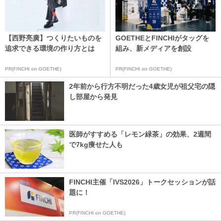
【西野亮廣】つくりたいものを
GOETHEとFINCHIがタッグを
追求できる環境の作り方とは
組み、新メディアを創設
PR(FINCHI on GOETHE)
PR(FINCHI on GOETHE)
2年前から行方不明だった4歳女児が祖父宅の隠
し部屋から発見
医師がすすめる「レモン緑茶」の効果、2週間
で7kg痩せた人も
FINCHI主催「IVS2026」トークセッションが話
題に！
PR(FINCHI on GOETHE)