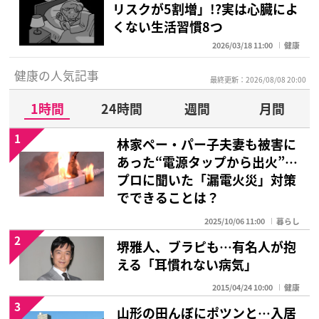
リスクが5割増」!?実は心臓によ
くない生活習慣8つ
2026/03/18 11:00
健康
健康の人気記事
最終更新：2026/08/08 20:00
1時間
24時間
週間
月間
1
林家ペー・パー子夫妻も被害に
あった“電源タップから出火”…
プロに聞いた「漏電火災」対策
でできることは？
2025/10/06 11:00
暮らし
2
堺雅人、ブラピも…有名人が抱
える「耳慣れない病気」
2015/04/24 10:00
健康
3
山形の田んぼにポツンと…入居