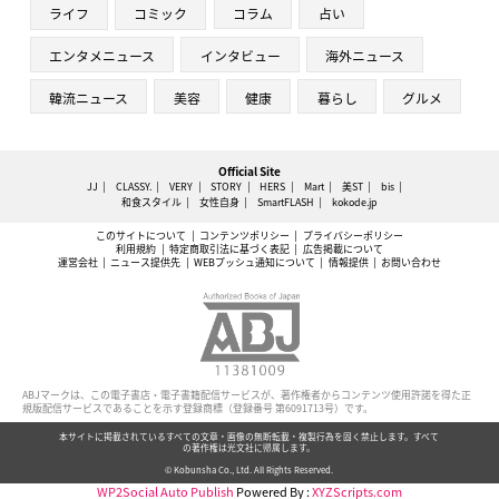
ライフ
コミック
コラム
占い
エンタメニュース
インタビュー
海外ニュース
韓流ニュース
美容
健康
暮らし
グルメ
Official Site
JJ
CLASSY.
VERY
STORY
HERS
Mart
美ST
bis
和食スタイル
女性自身
SmartFLASH
kokode.jp
このサイトについて
コンテンツポリシー
プライバシーポリシー
利用規約
特定商取引法に基づく表記
広告掲載について
運営会社
ニュース提供先
WEBプッシュ通知について
情報提供
お問い合わせ
ABJマークは、この電子書店・電子書籍配信サービスが、著作権者からコンテンツ使用許諾を得た正
規版配信サービスであることを示す登録商標（登録番号 第6091713号）です。
本サイトに掲載されているすべての文章・画像の無断転載・複製行為を固く禁止します。すべて
の著作権は光文社に帰属します。
© Kobunsha Co., Ltd. All Rights Reserved.
WP2Social Auto Publish
Powered By :
XYZScripts.com