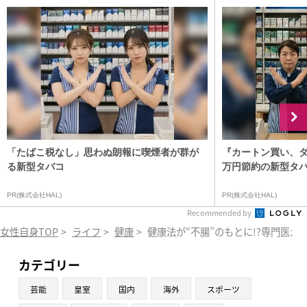
「たばこ税なし」思わぬ朗報に喫煙者が群が
『カートン買い、ダ
る新型タバコ
万円節約の新型タ
PR(株式会社HAL)
PR(株式会社HAL)
Recommended by
女性自身TOP
>
ライフ
>
健康
>
健康法が“不腸”のもとに!?専門医
カテゴリー
芸能
皇室
国内
海外
スポーツ