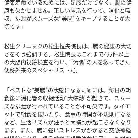
健康寿命でいるためには、足腰だけでなく、腸の健
康も欠かせません。正しい腸活を行って、消化と吸
収、排泄がスムーズな“美腸”をキープすることが大
切です」
松生クリニックの松生恒夫院長は、腸の健康の大切
さをそう強調する。松生院長はこれまで4万件以上
の大腸内視鏡検査を行い、“汚腸”の人を救ってきた
便秘外来のスペシャリストだ。
「ベストな“美腸”の状態になるためには、毎日の朝
食後に消化管の収縮活動“大蠕動”が起きて、スムー
ズな排泄が行われていることが不可欠です。ダイエ
ットで朝食を抜いたり、食事の時間が不規則になる
など、生活リズムが狂うと大蠕動が起こらなくなり
ます。また、腸に強いストレスがかかると交感神経
が優位になり、腸を動かす腸管運動にブレーキがか