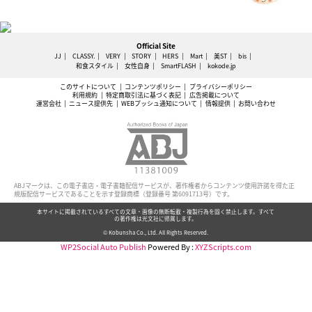
Official Site
JJ
CLASSY.
VERY
STORY
HERS
Mart
美ST
bis
和食スタイル
女性自身
SmartFLASH
kokode.jp
このサイトについて
コンテンツポリシー
プライバシーポリシー
利用規約
特定商取引法に基づく表記
広告掲載について
運営会社
ニュース提供先
WEBプッシュ通知について
情報提供
お問い合わせ
ABJマークは、この電子書店・電子書籍配信サービスが、著作権者からコンテンツ使用許諾を得た正
規版配信サービスであることを示す登録商標（登録番号 第6091713号）です。
本サイトに掲載されているすべての文章・画像の無断転載・複製行為を固く禁止します。すべて
の著作権は光文社に帰属します。
© Kobunsha Co., Ltd. All Rights Reserved.
WP2Social Auto Publish
Powered By :
XYZScripts.com