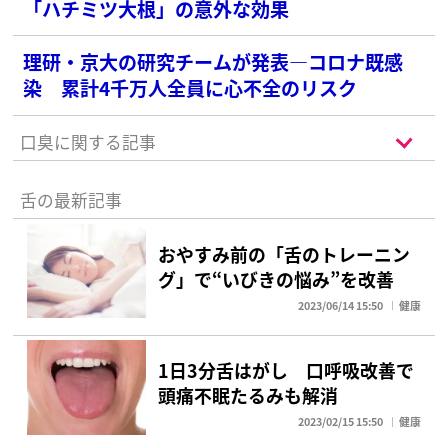
「ハチミツ大根」の意外な効果
理研・京大の研究チームが発表―コロナ既感
染 累計4千万人全員に心不全のリスク
口臭に関する記事
舌の最新記事
おやすみ前の「舌のトレーニン
グ」で“いびきの悩み”を改善
2023/06/14 15:50
健康
1日3分舌はがし 口呼吸改善で
頭痛不眠たるみも解消
2023/02/15 15:50
健康