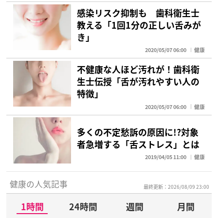
感染リスク抑制も 歯科衛生士
教える「1回1分の正しい舌みが
き」
2020/05/07 06:00
健康
不健康な人ほど汚れが！歯科衛
生士伝授「舌が汚れやすい人の
特徴」
2020/05/07 06:00
健康
多くの不定愁訴の原因に!?対象
者急増する「舌ストレス」とは
2019/04/05 11:00
健康
健康の人気記事
最終更新：2026/08/09 23:00
1時間
24時間
週間
月間