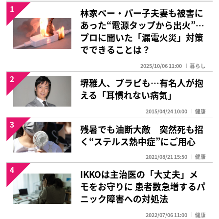
1
林家ペー・パー子夫妻も被害に
あった“電源タップから出火”…
プロに聞いた「漏電火災」対策
でできることは？
2025/10/06 11:00
暮らし
2
堺雅人、ブラピも…有名人が抱
える「耳慣れない病気」
2015/04/24 10:00
健康
3
残暑でも油断大敵 突然死も招
く“ステルス熱中症”にご用心
2021/08/21 15:50
健康
4
IKKOは主治医の「大丈夫」メ
モをお守りに 患者数急増するパ
ニック障害への対処法
2022/07/06 11:00
健康