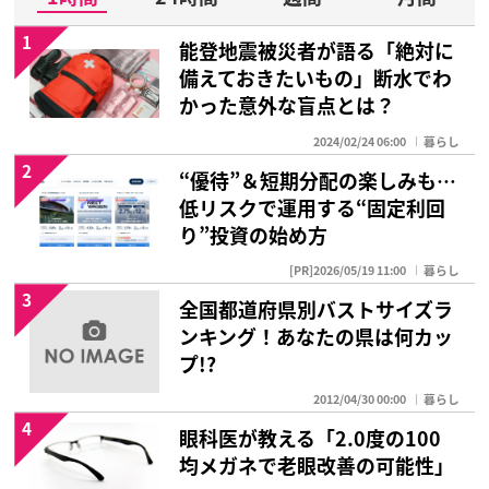
1
能登地震被災者が語る「絶対に
備えておきたいもの」断水でわ
かった意外な盲点とは？
2024/02/24 06:00
暮らし
2
“優待”＆短期分配の楽しみも…
低リスクで運用する“固定利回
り”投資の始め方
[PR]2026/05/19 11:00
暮らし
3
全国都道府県別バストサイズラ
ンキング！あなたの県は何カッ
プ!?
2012/04/30 00:00
暮らし
4
眼科医が教える「2.0度の100
均メガネで老眼改善の可能性」