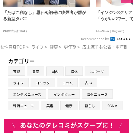
「たばこ税なし」思わぬ朗報に喫煙者が群が
「イソジン®クリア
る新型タバコ
「うがいパワー」で
PR(株式会社HAL)
PR(iNova｜Hugkum)
Recommended by
女性自身TOP
>
ライフ
>
健康
>
更年期
>
広末涼子も公表…更年期に
カテゴリー
芸能
皇室
国内
海外
スポーツ
ライフ
コミック
コラム
占い
エンタメニュース
インタビュー
海外ニュース
韓流ニュース
美容
健康
暮らし
グルメ