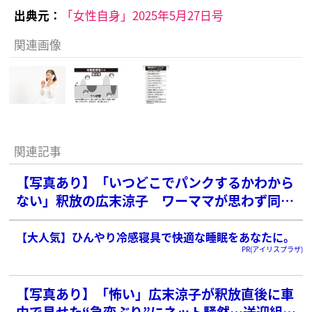
出典元：
「女性自身」2025年5月27日号
関連画像
関連記事
【写真あり】「いつどこでパンクするかわから
ない」釈放の広末涼子 ワーママが思わず同情
した“共感”ポイント
【大人気】ひんやり冷感寝具で快適な睡眠をあなたに。
PR(アイリスプラザ)
【写真あり】「怖い」広末涼子が釈放直後に車
内で見せた“急変ぶり”にネット騒然…送迎組