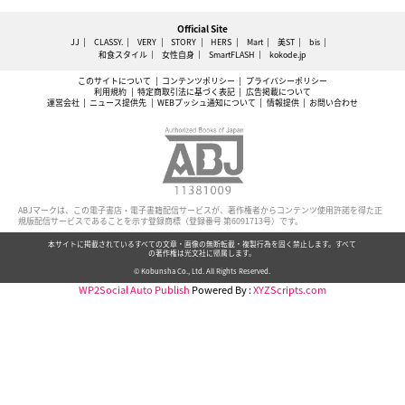
Official Site
JJ
CLASSY.
VERY
STORY
HERS
Mart
美ST
bis
和食スタイル
女性自身
SmartFLASH
kokode.jp
このサイトについて
コンテンツポリシー
プライバシーポリシー
利用規約
特定商取引法に基づく表記
広告掲載について
運営会社
ニュース提供先
WEBプッシュ通知について
情報提供
お問い合わせ
ABJマークは、この電子書店・電子書籍配信サービスが、著作権者からコンテンツ使用許諾を得た正
規版配信サービスであることを示す登録商標（登録番号 第6091713号）です。
本サイトに掲載されているすべての文章・画像の無断転載・複製行為を固く禁止します。すべて
の著作権は光文社に帰属します。
© Kobunsha Co., Ltd. All Rights Reserved.
WP2Social Auto Publish
Powered By :
XYZScripts.com