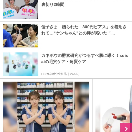
裏切り2時間
佳子さま 贈られた「300円ピアス」を着用さ
れて…“ケンちゃん”との絆が拓いた「...
カネボウの酵素研究がつるすべ肌に導く！suis
aiの毛穴ケア・角質ケア
PR(カネボウ化粧品｜VOCE)