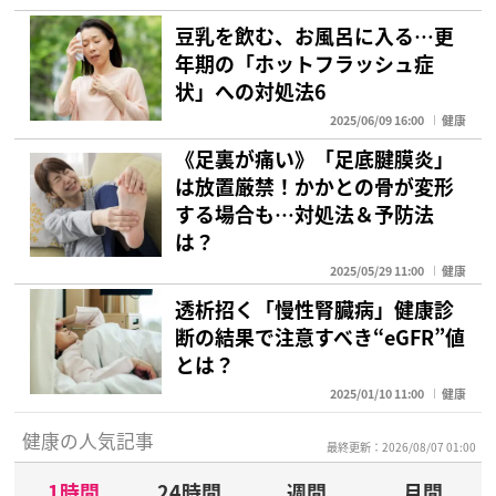
豆乳を飲む、お風呂に入る…更
年期の「ホットフラッシュ症
状」への対処法6
2025/06/09 16:00
健康
《足裏が痛い》「足底腱膜炎」
は放置厳禁！かかとの骨が変形
する場合も…対処法＆予防法
は？
2025/05/29 11:00
健康
透析招く「慢性腎臓病」健康診
断の結果で注意すべき“eGFR”値
とは？
2025/01/10 11:00
健康
健康の人気記事
最終更新：2026/08/07 01:00
1時間
24時間
週間
月間