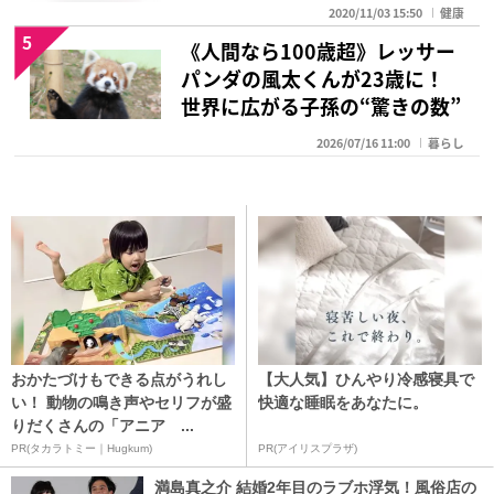
2020/11/03 15:50
健康
5
《人間なら100歳超》レッサー
パンダの風太くんが23歳に！
世界に広がる子孫の“驚きの数”
2026/07/16 11:00
暮らし
おかたづけもできる点がうれし
【大人気】ひんやり冷感寝具で
い！ 動物の鳴き声やセリフが盛
快適な睡眠をあなたに。
りだくさんの「アニア ...
PR(タカラトミー｜Hugkum)
PR(アイリスプラザ)
満島真之介 結婚2年目のラブホ浮気！風俗店の