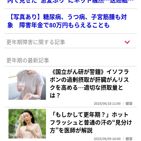
の“風貌”にもツッコミ
【写真あり】糖尿病、うつ病、子宮筋腫も対
象 障害年金で80万円もらえることも
更年期障害に関する記事
更年期の最新記事
《国立がん研が警鐘》イソフラ
ボンの過剰摂取が肝臓がんリス
クを高める…適切な摂取量と
は？
2025/06/18 11:00
健康
「もしかして更年期？」ホット
フラッシュと普通の汗の“見分け
方”を医師が解説
2025/06/09 16:00
健康