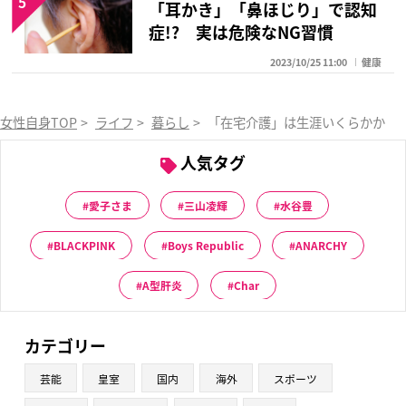
5
「耳かき」「鼻ほじり」で認知
症!? 実は危険なNG習慣
2023/10/25 11:00
健康
女性自身TOP
>
ライフ
>
暮らし
>
「在宅介護」は生涯いくらかかる
人気タグ
愛子さま
三山凌輝
水谷豊
BLACKPINK
Boys Republic
ANARCHY
A型肝炎
Char
カテゴリー
芸能
皇室
国内
海外
スポーツ