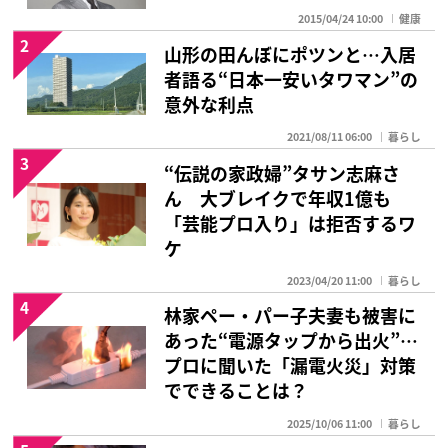
2015/04/24 10:00
健康
2
山形の田んぼにポツンと…入居
者語る“日本一安いタワマン”の
意外な利点
2021/08/11 06:00
暮らし
3
“伝説の家政婦”タサン志麻さ
ん 大ブレイクで年収1億も
「芸能プロ入り」は拒否するワ
ケ
2023/04/20 11:00
暮らし
4
林家ペー・パー子夫妻も被害に
あった“電源タップから出火”…
プロに聞いた「漏電火災」対策
でできることは？
2025/10/06 11:00
暮らし