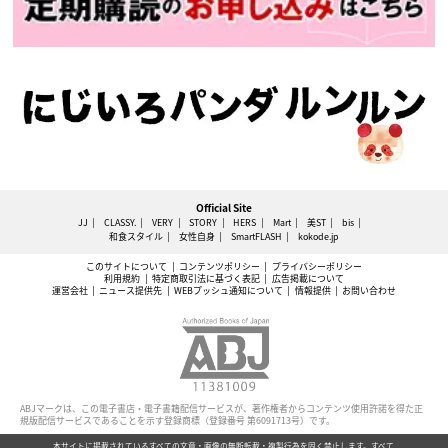
Official Site
JJ
CLASSY.
VERY
STORY
HERS
Mart
美ST
bis
和食スタイル
女性自身
SmartFLASH
kokode.jp
このサイトについて
コンテンツポリシー
プライバシーポリシー
利用規約
特定商取引法に基づく表記
広告掲載について
運営会社
ニュース提供先
WEBプッシュ通知について
情報提供
お問い合わせ
ABJマークは、この電子書店・電子書籍配信サービスが、著作権者からコンテンツ使用許諾を得た正
規版配信サービスであることを示す登録商標（登録番号 第6091713号）です。
本サイトに掲載されているすべての文章・画像の無断転載・複製行為を固く禁止します。すべて