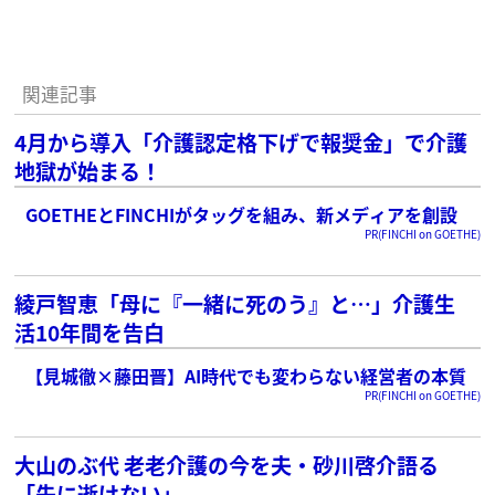
関連記事
4月から導入「介護認定格下げで報奨金」で介護
地獄が始まる！
GOETHEとFINCHIがタッグを組み、新メディアを創設
PR(FINCHI on GOETHE)
綾戸智恵「母に『一緒に死のう』と…」介護生
活10年間を告白
【見城徹×藤田晋】AI時代でも変わらない経営者の本質
PR(FINCHI on GOETHE)
大山のぶ代 老老介護の今を夫・砂川啓介語る
「先に逝けない」