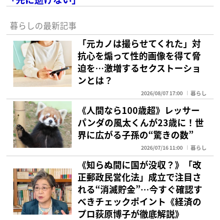
暮らしの最新記事
「元カノは撮らせてくれた」対
抗心を煽って性的画像を得て脅
迫を…激増するセクストーショ
ンとは？
2026/08/07 17:00
暮らし
《人間なら100歳超》レッサー
パンダの風太くんが23歳に！世
界に広がる子孫の“驚きの数”
2026/07/16 11:00
暮らし
《知らぬ間に国が没収？》「改
正郵政民営化法」成立で注目さ
れる“消滅貯金”…今すぐ確認す
べきチェックポイント《経済の
プロ荻原博子が徹底解説》