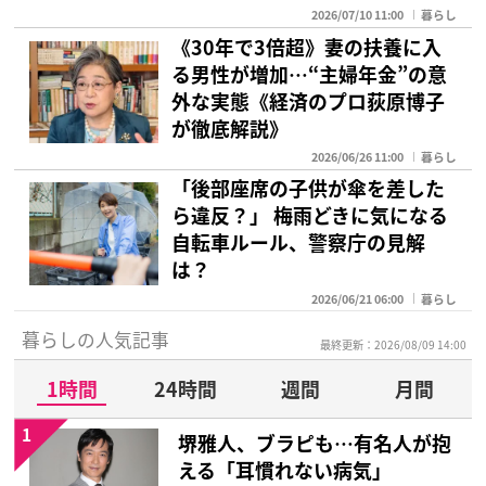
2026/07/10 11:00
暮らし
《30年で3倍超》妻の扶養に入
る男性が増加…“主婦年金”の意
外な実態《経済のプロ荻原博子
が徹底解説》
2026/06/26 11:00
暮らし
「後部座席の子供が傘を差した
ら違反？」 梅雨どきに気になる
自転車ルール、警察庁の見解
は？
2026/06/21 06:00
暮らし
暮らしの人気記事
最終更新：2026/08/09 14:00
1時間
24時間
週間
月間
1
堺雅人、ブラピも…有名人が抱
える「耳慣れない病気」