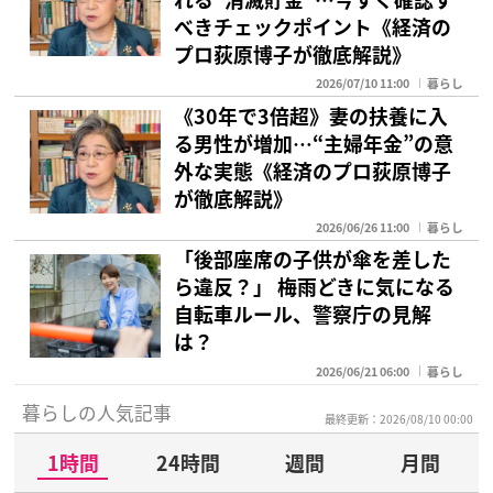
べきチェックポイント《経済の
プロ荻原博子が徹底解説》
2026/07/10 11:00
暮らし
《30年で3倍超》妻の扶養に入
る男性が増加…“主婦年金”の意
外な実態《経済のプロ荻原博子
が徹底解説》
2026/06/26 11:00
暮らし
「後部座席の子供が傘を差した
ら違反？」 梅雨どきに気になる
自転車ルール、警察庁の見解
は？
2026/06/21 06:00
暮らし
暮らしの人気記事
最終更新：2026/08/10 00:00
1時間
24時間
週間
月間