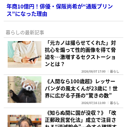
年商10億円！俳優・保阪尚希が“通販プリン
ス”になった理由
暮らしの最新記事
「元カノは撮らせてくれた」対
抗心を煽って性的画像を得て脅
迫を…激増するセクストーショ
ンとは？
2026/08/07 17:00
暮らし
《人間なら100歳超》レッサー
パンダの風太くんが23歳に！世
界に広がる子孫の“驚きの数”
2026/07/16 11:00
暮らし
《知らぬ間に国が没収？》「改
正郵政民営化法」成立で注目さ
れる“消滅貯金”…今すぐ確認す