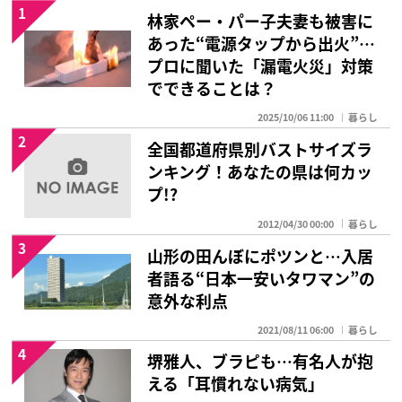
1
林家ペー・パー子夫妻も被害に
あった“電源タップから出火”…
プロに聞いた「漏電火災」対策
でできることは？
2025/10/06 11:00
暮らし
2
全国都道府県別バストサイズラ
ンキング！あなたの県は何カッ
プ!?
2012/04/30 00:00
暮らし
3
山形の田んぼにポツンと…入居
者語る“日本一安いタワマン”の
意外な利点
2021/08/11 06:00
暮らし
4
堺雅人、ブラピも…有名人が抱
える「耳慣れない病気」