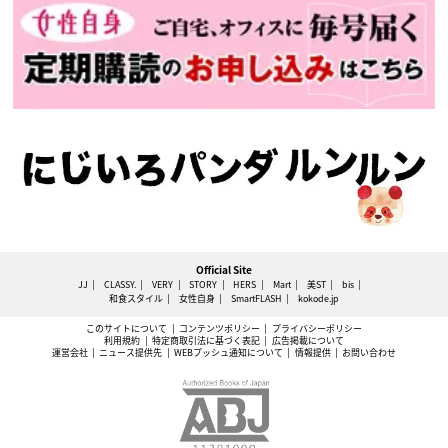
Official Site
JJ
CLASSY.
VERY
STORY
HERS
Mart
美ST
bis
和食スタイル
女性自身
SmartFLASH
kokode.jp
このサイトについて
コンテンツポリシー
プライバシーポリシー
利用規約
特定商取引法に基づく表記
広告掲載について
運営会社
ニュース提供先
WEBプッシュ通知について
情報提供
お問い合わせ