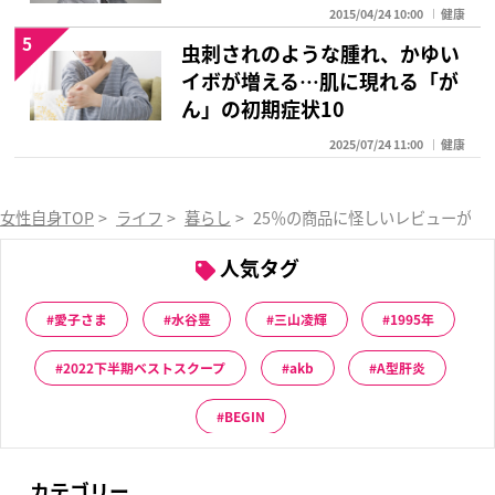
2015/04/24 10:00
健康
5
虫刺されのような腫れ、かゆい
イボが増える…肌に現れる「が
ん」の初期症状10
2025/07/24 11:00
健康
女性自身TOP
>
ライフ
>
暮らし
>
25％の商品に怪しいレビューが!
人気タグ
愛子さま
水谷豊
三山凌輝
1995年
2022下半期ベストスクープ
akb
A型肝炎
BEGIN
カテゴリー