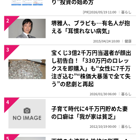
り”投資の始め方
[PR]2026/05/19 11:00
暮らし
2
堺雅人、ブラピも…有名人が抱
える「耳慣れない病気」
2015/04/24 10:00
健康
3
宝くじ3億2千万円当選者が顔出
し初告白！「330万円のロレッ
クスを即購入」も“女性に7千万
注ぎ込む”“株価大暴落で全て失
う”の悲劇と再起
2026/01/30 06:00
暮らし
4
子育て時代に4千万円貯めた妻
の口癖は「我が家は貧乏」
2012/10/19 00:00
暮らし
5