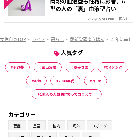
両親の血液型も性格に影響、A
型の人の「裏」血液型占い
2021/02/24 11:00
暮らし
女性自身TOP
>
ライフ
>
暮らし
>
愛新覚羅ゆうはん
>
21年に幸せ
人気タグ
水谷豊
三山凌輝
愛子さま
CMソング
Ado
2000年代
2LDK
1億人の大質問!?笑ってコラえて！
カテゴリー
芸能
皇室
国内
海外
スポーツ