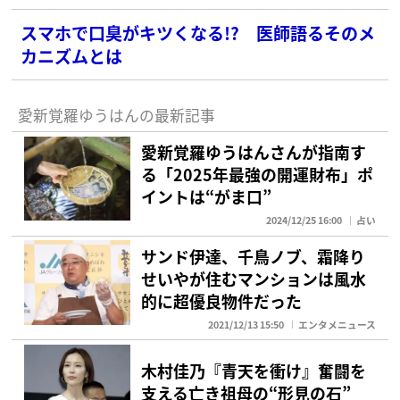
スマホで口臭がキツくなる!? 医師語るそのメ
カニズムとは
愛新覚羅ゆうはんの最新記事
愛新覚羅ゆうはんさんが指南す
る「2025年最強の開運財布」ポ
イントは“がま口”
2024/12/25 16:00
占い
サンド伊達、千鳥ノブ、霜降り
せいやが住むマンションは風水
的に超優良物件だった
2021/12/13 15:50
エンタメニュース
木村佳乃『青天を衝け』奮闘を
支える亡き祖母の“形見の石”