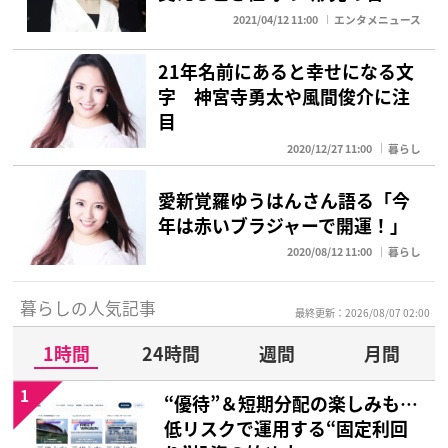
2021/04/12 11:00
エンタメニュース
21年名前にあると幸せになる文
字 神宮寺勇太や風間俊介に注
目
2020/12/27 11:00
暮らし
愛新覚羅ゆうはんさん語る「今
年は赤いブラジャーで開運！」
2020/08/12 11:00
暮らし
暮らしの人気記事
最終更新：2026/08/07 02:00
1時間
24時間
週間
月間
1
“優待”＆短期分配の楽しみも…
低リスクで運用する“固定利回