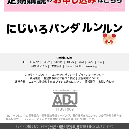
Official Site
JJ
CLASSY.
VERY
STORY
HERS
Mart
美ST
bis
和食スタイル
女性自身
SmartFLASH
kokode.jp
このサイトについて
コンテンツポリシー
プライバシーポリシー
利用規約
特定商取引法に基づく表記
広告掲載について
運営会社
ニュース提供先
WEBプッシュ通知について
情報提供
お問い合わせ
ABJマークは、この電子書店・電子書籍配信サービスが、著作権者からコンテンツ使用許諾を得た正
規版配信サービスであることを示す登録商標（登録番号 第6091713号）です。
本サイトに掲載されているすべての文章・画像の無断転載・複製行為を固く禁止します。すべて